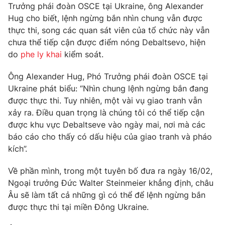
Phim VTV
Trưởng phái đoàn OSCE tại Ukraine, ông Alexander
Giải trí
Hug cho biết, lệnh ngừng bắn nhìn chung vẫn được
Hậu trường
thực thi, song các quan sát viên của tổ chức này vẫn
Điện ảnh
Đời sống
chưa thể tiếp cận được điểm nóng Debaltsevo, hiện
Nhân vật
Âm nhạc
do
phe ly khai
kiểm soát.
Du lịch
Khán giả
Giáo dục
Sao
Ông Alexander Hug, Phó Trưởng phái đoàn OSCE tại
Làm đẹp
Giải sao mai
Ukraine phát biểu: “Nhìn chung lệnh ngừng bắn đang
Tuyển sinh
Công nghệ
được thực thi. Tuy nhiên, một vài vụ giao tranh vẫn
Chất lượng cuộc sống
Học trực tuyến
xảy ra. Điều quan trọng là chúng tôi có thể tiếp cận
Hitech Công nghệ tương lai
được khu vực Debaltseve vào ngày mai, nơi mà các
Giao lưu trực tuyến
báo cáo cho thấy có dấu hiệu của giao tranh và pháo
Sản phẩm
kích”.
Lịch phát sóng
Thị trường
Về phần mình, trong một tuyên bố đưa ra ngày 16/02,
Tư vấn
Ngoại trưởng Đức Walter Steinmeier khẳng định, châu
Chuyên mục khác
Âu sẽ làm tất cả những gì có thể để lệnh ngừng bắn
được thực thi tại miền Đông Ukraine.
Emagazine
Podcast