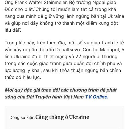
Ông Frank Walter Steinmeier, Bộ trưởng Ngoại giao
Photo
Đức cho biết:“Chúng tôi muốn làm tất cả trong khả
Infographic
năng của mình để giữ vững lệnh ngừng bắn tại Ukraine
và giúp nơi đây không trở thành một điểm xung đột
Video
Shorts video
lâu dài”.
VTV Money
Trong lúc này, trên thực địa, một số vụ giao tranh lẻ tẻ
VTV Thể thao
vẫn xảy ra gần thị trấn Debaltsevo. Còn tại Mariupol, 5
lính Ukraine đã bị thiệt mạng và 22 người bị thương
VTV Sức khoẻ
Bất động sản
trong các cuộc giao tranh giữa quân đội chính phủ và
lực lượng ly khai, sau khi thỏa thuận ngừng bắn chính
Thị trường 24h
Tấm lòng Việt
thức có hiệu lực.
Mời quý độc giả theo dõi các chương trình đã phát
VTV4
Vươn mình bằng AI
sóng của Đài Truyền hình Việt Nam
TV Online.
VTV9
VTV8
Căng thẳng ở Ukraine
Dòng sự kiện:
Liên hệ tòa soạn
English