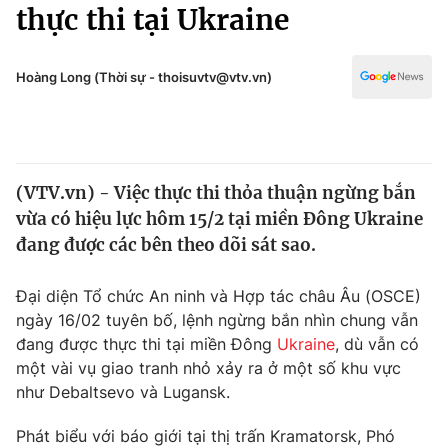
Chính trị
thực thi tại Ukraine
Truyền hình
Văn hóa - Giải trí
Xã hội
Y tế
Hoàng Long (Thời sự - thoisuvtv@vtv.vn)
Đời sống
Pháp luật
Công nghệ
Giáo dục
Y tế
(VTV.vn) - Việc thực thi thỏa thuận ngừng bắn
vừa có hiệu lực hôm 15/2 tại miền Đông Ukraine
Thế giới
đang được các bên theo dõi sát sao.
Tin tức
Kinh tế
Đại diện Tổ chức An ninh và Hợp tác châu Âu (OSCE)
Thế giới đó đây
ngày 16/02 tuyên bố, lệnh ngừng bắn nhìn chung vẫn
Tài chính
đang được thực thi tại miền Đông
Ukraine
, dù vẫn có
Dữ liệu và đời sống
Câu chuyện quốc tế
một vài vụ giao tranh nhỏ xảy ra ở một số khu vực
Thị trường
như Debaltsevo và Lugansk.
Truyền hình
Góc doanh nghiệp
Phát biểu với báo giới tại thị trấn Kramatorsk, Phó