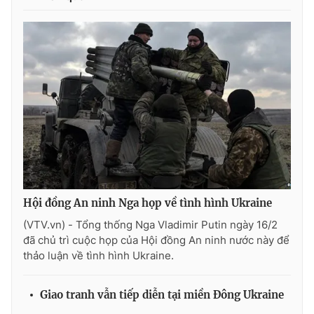
Ðiện thoại Thời báo VTV:
024.66 897 897
Email:
toasoan@vtv.vn
Liên hệ quảng cáo:
024-7300.7108
Hội đồng An ninh Nga họp về tình hình Ukraine
(VTV.vn) - Tổng thống Nga Vladimir Putin ngày 16/2
đã chủ trì cuộc họp của Hội đồng An ninh nước này để
® Cấm sao chép dưới mọi hình thức nếu không có sự chấp
thảo luận về tình hình Ukraine.
thuận bằng văn bản. Ghi rõ nguồn VTV.vn khi phát hành lại
thông tin từ website này.
Giao tranh vẫn tiếp diễn tại miền Đông Ukraine