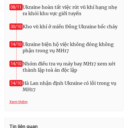
Ukraine hoàn tất việc rút vũ khí hạng nhẹ
08/11
ra khỏi khu vực giới tuyến
Kho vũ khí ở miền Đông Ukraine bốc cháy
30/10
THỜI BÁO VTV
Ukraine biện hộ việc không đóng không
14/10
phận trong vụ MH17
Theo dõi báo trên
Nhóm điều tra vụ máy bay MH17 xem xét
14/10
thành lập toà án độc lập
Cơ quan chủ quản:
Đài Truyền hình Việt Nam
Cơ quan báo chí:
Thời báo VTV
Hà Lan nhận định Ukraine có lỗi trong vụ
14/10
Giấy phép hoạt động báo in và báo điện tử số 483/GP-BTTTT
MH17
cấp ngày 29/12/2023
Tổng Biên tập:
Vũ Thanh Thủy
Xem thêm
Phó Tổng Biên tập:
Nguyễn Thị Mỹ Hạnh, Phạm Quốc Thắng,
Nguyễn Trọng Ninh
Tổng đài VTV:
024.38 355 931 - 024.38 355 932
Tin liên quan