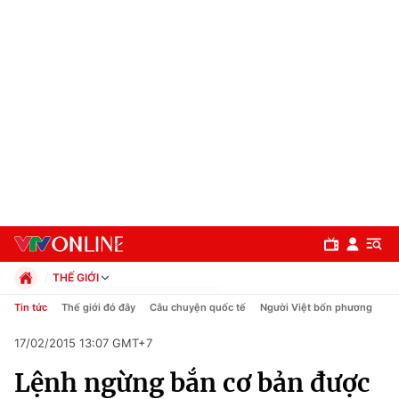
THẾ GIỚI
Chính trị
Tin tức
Thế giới đó đây
Câu chuyện quốc tế
Người Việt bốn phương
Xã hội
17/02/2015 13:07 GMT+7
Pháp luật
Chuyên mục
Kinh tế
Lệnh ngừng bắn cơ bản được
Thể thao