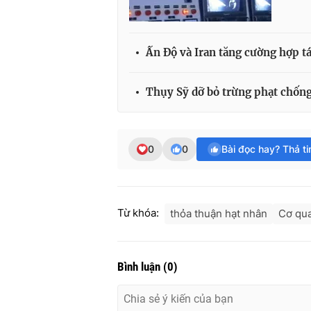
Ấn Độ và Iran tăng cường hợp t
Thụy Sỹ dỡ bỏ trừng phạt chống
0
0
Bài đọc hay? Thả t
Từ khóa:
thỏa thuận hạt nhân
Cơ qua
Bình luận
(
0
)