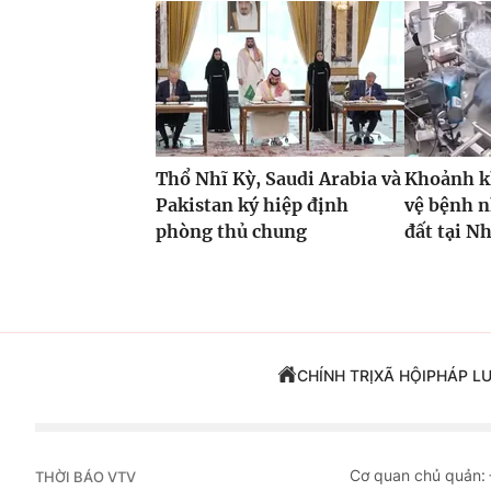
Thổ Nhĩ Kỳ, Saudi Arabia và
Khoảnh kh
Pakistan ký hiệp định
vệ bệnh 
phòng thủ chung
đất tại N
CHÍNH TRỊ
XÃ HỘI
PHÁP L
Cơ quan chủ quản:
THỜI BÁO VTV