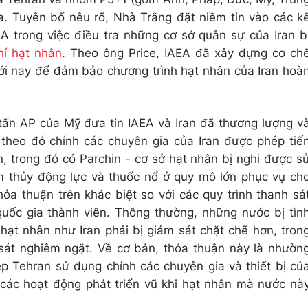
. Tuyên bố nêu rõ, Nhà Trắng đặt niềm tin vào các k
A trong việc điều tra những cơ sở quân sự của Iran b
hí hạt nhân
. Theo ông Price, IAEA đã xây dựng cơ ch
tới nay để đảm bảo chương trình hạt nhân của Iran hoà
tấn AP của Mỹ đưa tin IAEA và Iran đã thương lượng v
theo đó chính các chuyên gia của Iran được phép tiế
, trong đó có Parchin - cơ sở hạt nhân bị nghi được s
m thủy động lực và thuốc nổ ở quy mô lớn phục vụ ch
hỏa thuận trên khác biệt so với các quy trình thanh sá
uốc gia thành viên. Thông thường, những nước bị tìn
hạt nhân như Iran phải bị giám sát chặt chẽ hơn, tron
át nghiêm ngặt. Về cơ bản, thỏa thuận này là nhườn
ép Tehran sử dụng chính các chuyên gia và thiết bị củ
các hoạt động phát triển vũ khi hạt nhân mà nước nà