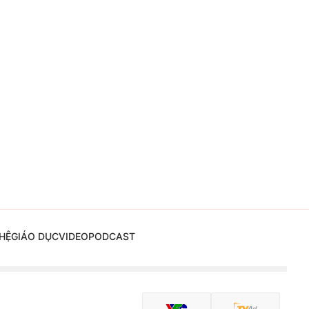
HỆ
GIÁO DỤC
VIDEO
PODCAST