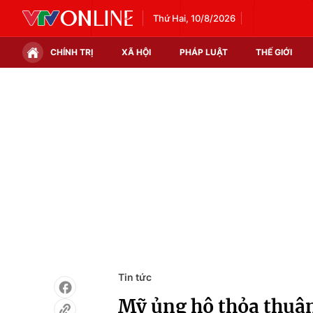
Thứ Hai, 10/8/2026
CHÍNH TRỊ
XÃ HỘI
PHÁP LUẬT
THẾ GIỚI
Chính trị
Xã hội
Thế giới
Kinh tế
Tin tức
Tài chính
Thế giới đó đây
Thị trường
Câu chuyện quốc tế
Góc doanh nghiệp
Dữ liệu và đời sống
Tin tức
Mỹ ủng hộ thỏa thuận