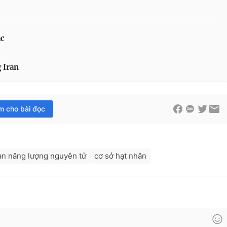
ác
 Iran
im cho bài đọc
n năng lượng nguyên tử
cơ sở hạt nhân