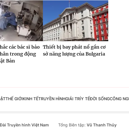
ắc các bác sĩ bảo
Thiết bị bay phát nổ gần cơ
nhân trong động
sở năng lượng của Bulgaria
hật Bản
UẬT
THẾ GIỚI
KINH TẾ
TRUYỀN HÌNH
GIẢI TRÍ
Y TẾ
ĐỜI SỐNG
CÔNG NG
Đài Truyền hình Việt Nam
Tổng Biên tập:
Vũ Thanh Thủy