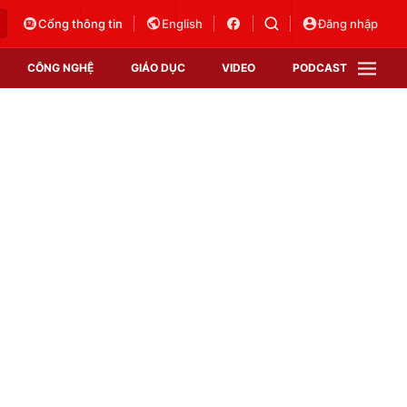
Cổng thông tin
English
Đăng nhập
CÔNG NGHỆ
GIÁO DỤC
VIDEO
PODCAST
VTV Money
VTV Thể thao
VTV Sức khoẻ
Bất động sản
Thị trường 24h
Tấm lòng Việt
Vươn mình bằng AI
VTV4
VTV8
VTV9
Lịch phát sóng
Giao lưu trực tuyến
Sự kiện