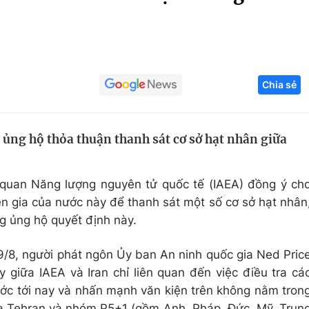
Góc ảnh
Giáo dục
Công nghệ
Chia sẻ
Tuyển sinh
Hitech Công ng
Học trực tuyến
Sản phẩm
 ủng hộ thỏa thuận thanh sát cơ sở hạt nhân giữa
g
Thị trường
Tư vấn
 quan Năng lượng nguyên tử quốc tế (IAEA) đồng ý ch
n gia của nước này để thanh sát một số cơ sở hạt nhân
ng ủng hộ quyết định này.
9/8, người phát ngôn Ủy ban An ninh quốc gia Ned Pric
 giữa IAEA và Iran chỉ liên quan đến việc điều tra cá
ước tới nay và nhấn mạnh văn kiện trên không nằm tron
ữa Tehran và nhóm P5+1 (gồm Anh, Pháp, Đức, Mỹ, Trun