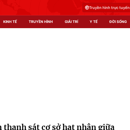
Truyền hình trực tuyến
KINH TẾ
TRUYỀN HÌNH
GIẢI TRÍ
Y TẾ
ĐỜI SỐNG
Pháp luật
Y tế
Truyền hình
Multimedia
Phim VTV
Video
Hậu trường
Shorts video
Nhân vật
Podcast
Khán giả
EMagazine
Giải sao mai
Photo
 thanh sát cơ sở hạt nhân giữa
Infographic