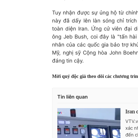
Tuy nhận được sự ủng hộ từ chín
này đã dấy lên làn sóng chỉ tríc
toàn diện Iran. Ứng cử viên đại 
ông Jeb Bush, coi đây là "tấn hài
nhân của các quốc gia bảo trợ khủ
Mỹ, nghị sỹ Cộng hòa John Boehne
đáng tin cậy.
Mời quý độc giả theo dõi các chương trì
Tin liên quan
Iran 
VTV.v
xác n
đến c