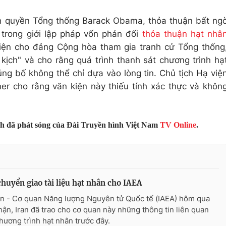
h quyền Tổng thống Barack Obama, thỏa thuận bất ng
h trong giới lập pháp vốn phản đối
thỏa thuận hạt nhâ
diện cho đảng Cộng hòa tham gia tranh cử Tổng thống
 kịch" và cho rằng quá trình thanh sát chương trình hạ
ng bố không thể chỉ dựa vào lòng tin. Chủ tịch Hạ việ
r cho rằng văn kiện này thiếu tính xác thực và khôn
nh đã phát sóng của Đài Truyền hình Việt Nam
TV Online
.
chuyển giao tài liệu hạt nhân cho IAEA
n - Cơ quan Năng lượng Nguyên tử Quốc tế (IAEA) hôm qua
hận, Iran đã trao cho cơ quan này những thông tin liên quan
hương trình hạt nhân trước đây.