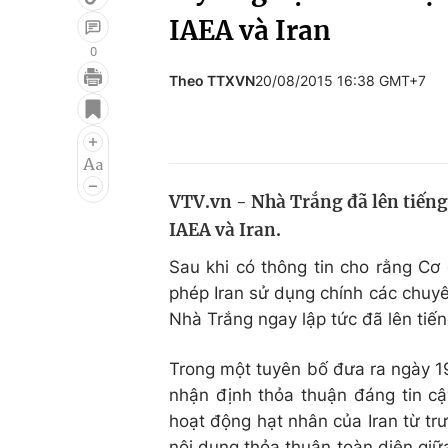
IAEA và Iran
0
Theo TTXVN
20/08/2015 16:38 GMT+7
Giải trí
Đời sống
Điện ảnh
Du lịch
Âm nhạc
Làm đẹp
VTV.vn - Nhà Trắng đã lên tiếng
Sao
Chất lượng cuộc sốn
IAEA và Iran.
Sau khi có thông tin cho rằng Cơ
phép Iran sử dụng chính các chuyê
Nhà Trắng ngay lập tức đã lên tiế
Trong một tuyên bố đưa ra ngày 1
nhận định thỏa thuận đáng tin cậy
hoạt động hạt nhân của Iran từ tr
nội dung thỏa thuận toàn diện gi