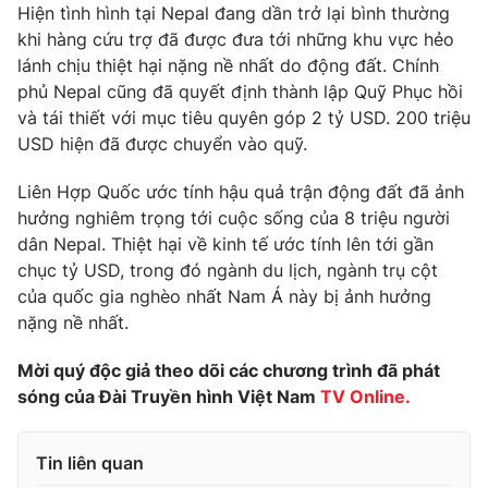
Phim VTV
Hiện tình hình tại Nepal đang dần trở lại bình thường
Giải trí
khi hàng cứu trợ đã được đưa tới những khu vực hẻo
Hậu trường
lánh chịu thiệt hại nặng nề nhất do động đất. Chính
Điện ảnh
Đời sống
phủ Nepal cũng đã quyết định thành lập Quỹ Phục hồi
Nhân vật
Âm nhạc
và tái thiết với mục tiêu quyên góp 2 tỷ USD. 200 triệu
Du lịch
Khán giả
USD hiện đã được chuyển vào quỹ.
Giáo dục
Sao
Làm đẹp
Giải sao mai
Liên Hợp Quốc ước tính hậu quả trận động đất đã ảnh
Tuyển sinh
Công nghệ
hưởng nghiêm trọng tới cuộc sống của 8 triệu người
Chất lượng cuộc sống
Học trực tuyến
dân Nepal. Thiệt hại về kinh tế ước tính lên tới gần
Hitech Công nghệ tương lai
chục tỷ USD, trong đó ngành du lịch, ngành trụ cột
Giao lưu trực tuyến
của quốc gia nghèo nhất Nam Á này bị ảnh hưởng
Sản phẩm
nặng nề nhất.
Lịch phát sóng
Thị trường
Mời quý độc giả theo dõi các chương trình đã phát
Tư vấn
sóng của Đài Truyền hình Việt Nam
TV Online.
Chuyên mục khác
Emagazine
Podcast
Tin liên quan