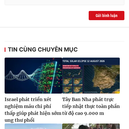
Ðiện thoại Thời báo VTV:
024.66 897 897
Email:
toasoan@vtv.vn
Gửi bình luận
Liên hệ quảng cáo:
024-7300.7108
TIN CÙNG CHUYÊN MỤC
Israel phát triển xét
Tây Ban Nha phát trực
® Cấm sao chép dưới mọi hình thức nếu không có sự chấp
nghiệm máu chi phí
tiếp nhật thực toàn phần
thuận bằng văn bản. Ghi rõ nguồn VTV.vn khi phát hành lại
thông tin từ website này.
thấp giúp phát hiện sớm
từ độ cao 9.000 m
ung thư phổi