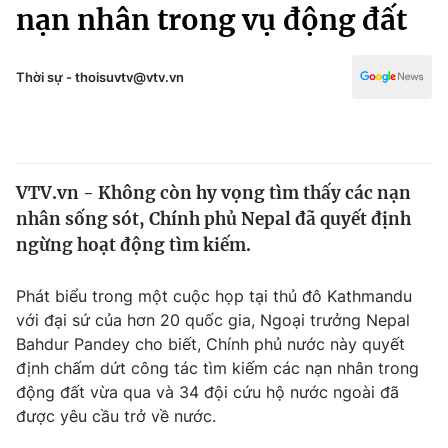
Chính trị
nạn nhân trong vụ động đất
Truyền hình
Văn hóa - Giải trí
Xã hội
Y tế
Thời sự - thoisuvtv@vtv.vn
Đời sống
Pháp luật
Công nghệ
Giáo dục
Y tế
VTV.vn - Không còn hy vọng tìm thấy các nạn
nhân sống sót, Chính phủ Nepal đã quyết định
Thế giới
ngừng hoạt động tìm kiếm.
Tin tức
Kinh tế
Phát biểu trong một cuộc họp tại thủ đô Kathmandu
Thế giới đó đây
với đại sứ của hơn 20 quốc gia, Ngoại trưởng Nepal
Tài chính
Bahdur Pandey cho biết, Chính phủ nước này quyết
Dữ liệu và đời sống
Câu chuyện quốc tế
định chấm dứt công tác tìm kiếm các nạn nhân trong
Thị trường
động đất vừa qua và 34 đội cứu hộ nước ngoài đã
Truyền hình
được yêu cầu trở về nước.
Góc doanh nghiệp