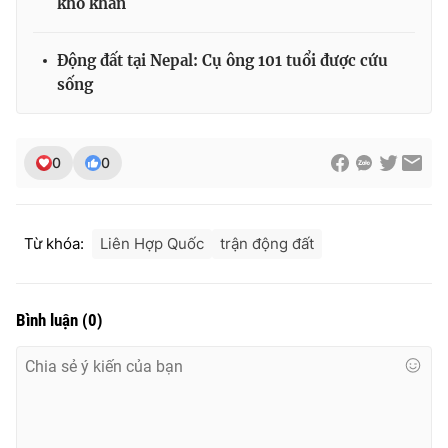
khó khăn
Động đất tại Nepal: Cụ ông 101 tuổi được cứu
sống
THỜI BÁO VTV
0
0
Theo dõi báo trên
Từ khóa:
Liên Hợp Quốc
trận động đất
Cơ quan chủ quản:
Đài Truyền hình Việt Nam
Cơ quan báo chí:
Thời báo VTV
Giấy phép hoạt động báo in và báo điện tử số 483/GP-BTTTT
Bình luận
(
0
)
cấp ngày 29/12/2023
Tổng Biên tập:
Vũ Thanh Thủy
Phó Tổng Biên tập:
Nguyễn Thị Mỹ Hạnh, Phạm Quốc Thắng,
Nguyễn Trọng Ninh
Tổng đài VTV:
024.38 355 931 - 024.38 355 932