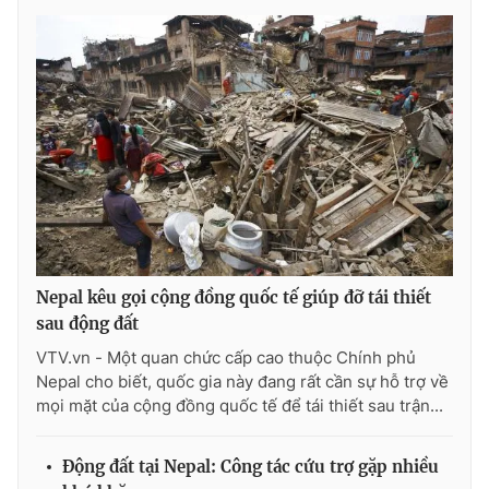
Photo
Infographic
Video
Shorts video
VTV Money
VTV Thể thao
VTV Sức khoẻ
Bất động sản
Thị trường 24h
Tấm lòng Việt
Nepal kêu gọi cộng đồng quốc tế giúp đỡ tái thiết
sau động đất
VTV4
Vươn mình bằng AI
VTV.vn - Một quan chức cấp cao thuộc Chính phủ
Nepal cho biết, quốc gia này đang rất cần sự hỗ trợ về
mọi mặt của cộng đồng quốc tế để tái thiết sau trận...
VTV9
VTV8
Động đất tại Nepal: Công tác cứu trợ gặp nhiều
Liên hệ tòa soạn
English