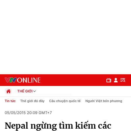
THẾ GIỚI
Chính trị
Tin tức
Thế giới đó đây
Câu chuyện quốc tế
Người Việt bốn phương
Xã hội
05/05/2015 20:09 GMT+7
Pháp luật
Chuyên mục
Kinh tế
Nepal ngừng tìm kiếm các
Thể thao