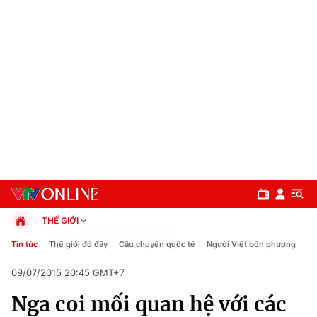
THẾ GIỚI
Chính trị
Tin tức
Thế giới đó đây
Câu chuyện quốc tế
Người Việt bốn phương
Xã hội
09/07/2015 20:45 GMT+7
Pháp luật
Chuyên mục
Kinh tế
Nga coi mối quan hệ với các
Thể thao