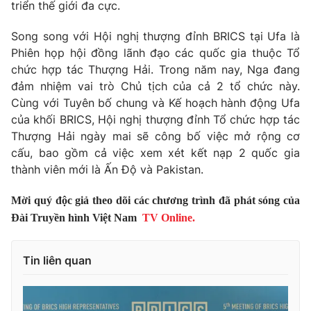
triển thế giới đa cực.
Song song với Hội nghị thượng đỉnh BRICS tại Ufa là
Phiên họp hội đồng lãnh đạo các quốc gia thuộc Tổ
THỜI BÁO VTV
chức hợp tác Thượng Hải. Trong năm nay, Nga đang
đảm nhiệm vai trò Chủ tịch của cả 2 tổ chức này.
Cùng với Tuyên bố chung và Kế hoạch hành động Ufa
của khối BRICS, Hội nghị thượng đỉnh Tổ chức hợp tác
Theo dõi báo trên
Thượng Hải ngày mai sẽ công bố việc mở rộng cơ
cấu, bao gồm cả việc xem xét kết nạp 2 quốc gia
thành viên mới là Ấn Độ và Pakistan.
Cơ quan chủ quản:
Đài Truyền hình Việt Nam
Cơ quan báo chí:
Thời báo VTV
Mời quý độc giả theo dõi các chương trình đã phát sóng của
Giấy phép hoạt động báo in và báo điện tử số 483/GP-BTTTT
Đài Truyền hình Việt Nam
TV Online.
cấp ngày 29/12/2023
Tổng Biên tập:
Vũ Thanh Thủy
Tin liên quan
Phó Tổng Biên tập:
Nguyễn Thị Mỹ Hạnh, Phạm Quốc Thắng,
Nguyễn Trọng Ninh
Tổng đài VTV:
024.38 355 931 - 024.38 355 932