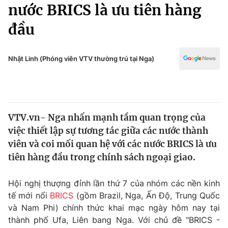
Chính trị
nước BRICS là ưu tiên hàng
Truyền hình
đầu
Văn hóa - Giải trí
Xã hội
Y tế
Đời sống
Nhật Linh (Phóng viên VTV thường trú tại Nga)
Pháp luật
Công nghệ
Giáo dục
Y tế
VTV.vn- Nga nhấn mạnh tầm quan trọng của
Thế giới
việc thiết lập sự tương tác giữa các nước thành
Tin tức
viên và coi mối quan hệ với các nước BRICS là ưu
Kinh tế
tiên hàng đầu trong chính sách ngoại giao.
Thế giới đó đây
Tài chính
Dữ liệu và đời sống
Câu chuyện quốc tế
Hội nghị thượng đỉnh lần thứ 7 của nhóm các nền kinh
Thị trường
tế mới nổi
BRICS
(gồm Brazil, Nga, Ấn Độ, Trung Quốc
và Nam Phi) chính thức khai mạc ngày hôm nay tại
Truyền hình
Góc doanh nghiệp
thành phố Ufa, Liên bang Nga. Với chủ đề "BRICS -