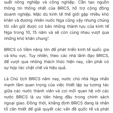
suất nông nghiệp và công nghiệp. Cần tạo nguồn
Photo
thông tin thống nhất của BRICS, hỗ trợ cộng đồng
Infographic
doanh nghiệp. Mặc dù kinh tế thế giới gặp nhiều khó
khăn và đương nhiên nước Nga cũng vậy nhưng chúng
Video
Shorts video
tôi vẫn giữ được cơ bản những thành tựu của kinh tế
Nga trong 10, 15 năm và sẽ còn cùng nhau vượt qua
VTV Money
VTV Thể thao
những khó khăn chung”.
BRICS có tiềm năng lớn để phát triển kinh tế quốc gia
VTV Sức khoẻ
Bất động sản
và khu vực. Tuy nhiên, theo các nhà lãnh đạo BRICS,
để vượt qua những thách thức hiện nay, cần phải có
Thị trường 24h
Tấm lòng Việt
sự hợp tác chặt chẽ và hiệu quả.
Là Chủ tịch BRICS năm nay, nước chủ nhà Nga nhấn
VTV4
Vươn mình bằng AI
mạnh tầm quan trọng của việc thiết lập sự tương tác
giữa các nước thành viên và coi mối quan hệ với các
VTV9
VTV8
nước BRICS là ưu tiên hàng đầu trong chính sách
ngoại giao. Đồng thời, khẳng định BRICS đang là nhân
tố cần thiết để giải quyết các vấn đề quốc tế và phát
Liên hệ tòa soạn
English