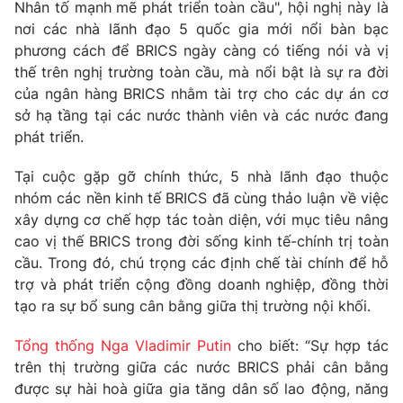
Phim VTV
Nhân tố mạnh mẽ phát triển toàn cầu", hội nghị này là
Giải trí
nơi các nhà lãnh đạo 5 quốc gia mới nổi bàn bạc
Hậu trường
phương cách để BRICS ngày càng có tiếng nói và vị
Điện ảnh
Đời sống
thế trên nghị trường toàn cầu, mà nổi bật là sự ra đời
Nhân vật
Âm nhạc
của ngân hàng BRICS nhằm tài trợ cho các dự án cơ
Du lịch
Khán giả
sở hạ tầng tại các nước thành viên và các nước đang
Giáo dục
Sao
phát triển.
Làm đẹp
Giải sao mai
Tuyển sinh
Công nghệ
Tại cuộc gặp gỡ chính thức, 5 nhà lãnh đạo thuộc
Chất lượng cuộc sống
Học trực tuyến
nhóm các nền kinh tế BRICS đã cùng thảo luận về việc
Hitech Công nghệ tương lai
xây dựng cơ chế hợp tác toàn diện, với mục tiêu nâng
Giao lưu trực tuyến
cao vị thế BRICS trong đời sống kinh tế-chính trị toàn
Sản phẩm
cầu. Trong đó, chú trọng các định chế tài chính để hỗ
Lịch phát sóng
trợ và phát triển cộng đồng doanh nghiệp, đồng thời
Thị trường
tạo ra sự bổ sung cân bằng giữa thị trường nội khối.
Tư vấn
Tổng thống Nga Vladimir Putin
cho biết: “Sự hợp tác
Chuyên mục khác
trên thị trường giữa các nước BRICS phải cân bằng
Emagazine
Podcast
được sự hài hoà giữa gia tăng dân số lao động, năng