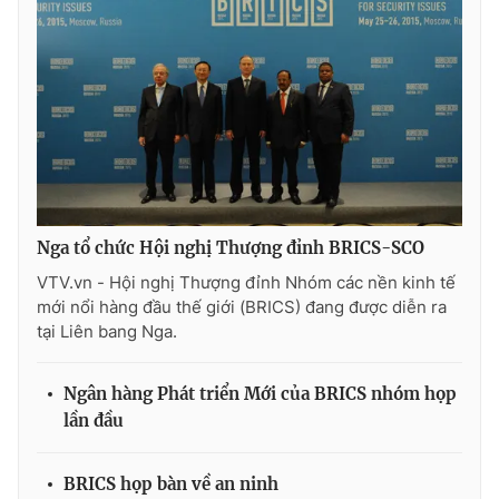
Ðiện thoại Thời báo VTV:
024.66 897 897
Email:
toasoan@vtv.vn
Liên hệ quảng cáo:
024-7300.7108
Nga tổ chức Hội nghị Thượng đỉnh BRICS-SCO
VTV.vn - Hội nghị Thượng đỉnh Nhóm các nền kinh tế
mới nổi hàng đầu thế giới (BRICS) đang được diễn ra
tại Liên bang Nga.
® Cấm sao chép dưới mọi hình thức nếu không có sự chấp
Ngân hàng Phát triển Mới của BRICS nhóm họp
thuận bằng văn bản. Ghi rõ nguồn VTV.vn khi phát hành lại
lần đầu
thông tin từ website này.
BRICS họp bàn về an ninh