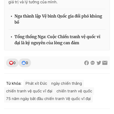
giá trị và lý tưởng của mình.
Nga thành lập Vệ binh Quốc gia đối phó khủng
bố
THỜI BÁO VTV
Tổng thống Nga: Cuộc Chiến tranh vệ quốc vĩ
đại là kỷ nguyên của lòng can đảm
Theo dõi báo trên
0
0
Cơ quan chủ quản:
Đài Truyền hình Việt Nam
Cơ quan báo chí:
Thời báo VTV
Giấy phép hoạt động báo in và báo điện tử số 483/GP-BTTTT
Từ khóa:
Phát xít Đức
ngày chiến thắng
cấp ngày 29/12/2023
Tổng Biên tập:
Vũ Thanh Thủy
chiến tranh vệ quốc vĩ đại
chiến tranh vệ quốc
Phó Tổng Biên tập:
Nguyễn Thị Mỹ Hạnh, Phạm Quốc Thắng,
75 năm ngày bắt đầu chiến tranh Vệ quốc vĩ đại
Nguyễn Trọng Ninh
Tổng đài VTV:
024.38 355 931 - 024.38 355 932