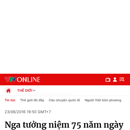
THẾ GIỚI
Chính trị
Tin tức
Thế giới đó đây
Câu chuyện quốc tế
Người Việt bốn phương
Xã hội
23/06/2016 19:50 GMT+7
Pháp luật
Chuyên mục
Kinh tế
Nga tưởng niệm 75 năm ngày
Thể thao