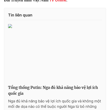
Đài Truyền hình Việt Nam
TV Online
.
Photo
Infographic
Tin liên quan
Video
Shorts video
VTV Money
VTV Thể thao
VTV Sức khoẻ
Bất động sản
Thị trường 24h
Tấm lòng Việt
VTV4
Vươn mình bằng AI
Tổng thống Putin: Nga đủ khả năng bảo vệ lợi ích
VTV9
VTV8
quốc gia
Nga đủ khả năng bảo vệ lợi ích quốc gia và không một
mối đe dọa nào có thể buộc người Nga từ bỏ những
Liên hệ tòa soạn
English