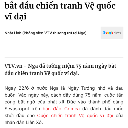
Chính trị
bắt đầu chiến tranh Vệ quốc
Truyền hình
vĩ đại
Văn hóa - Giải trí
Xã hội
Y tế
Đời sống
Nhật Linh (Phóng viên VTV thường trú tại Nga)
Pháp luật
Công nghệ
Giáo dục
Y tế
VTV.vn - Nga đã tưởng niệm 75 năm ngày bắt
Thế giới
đầu chiến tranh Vệ quốc vĩ đại.
Tin tức
Kinh tế
Ngày 22/6 ở nước Nga là Ngày Tưởng nhớ và đau
Thế giới đó đây
buồn. Vào ngày này, cách đây đúng 75 năm, cuộc tấn
Tài chính
Dữ liệu và đời sống
công bất ngờ của phát xít Đức vào thành phố cảng
Câu chuyện quốc tế
Thị trường
Sevastopol trên
bán đảo Crimea
đã đánh dấu mốc
khởi đầu cho
Cuộc chiến tranh Vệ quốc vĩ đại
của
Truyền hình
Góc doanh nghiệp
nhân dân Liên Xô.