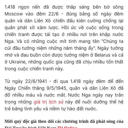
Phim VTV
Giải trí
1.418 ngọn nến đã được thắp sáng bên bờ sông
Hậu trường
Moscow vào đêm 22/6 - đúng bằng số ngày đêm
Điện ảnh
quân và dân Liên Xô chiến đấu kiên cường chống lại
Đời sống
Nhân vật
quân phát xít xâm lược. Hồi ức về cuộc sống trong
Âm nhạc
chiến tranh được tái tạo ở nhiều nơi trên khắp nước
Du lịch
Khán giả
Giáo dục
Sao
Nga. Và có những cuộc mít tinh mang tên "Chúng ta
Làm đẹp
Giải sao mai
cúi đầu tưởng niệm những năm tháng ấy". Ngày tưởng
Tuyển sinh
nhớ và đau buồn còn được tưởng niệm ở Belarus và cả
Công nghệ
Chất lượng cuộc sống
ở Ukraine, những quốc gia cũng đã chịu nhiều tổn thất
Học trực tuyến
Hitech Công nghệ tương lai
trong cuộc chiến tranh này.
Giao lưu trực tuyến
Sản phẩm
Từ ngày 22/6/1941 - đi qua 1.418 ngày đêm để đến
Ngày Chiến thắng 9/5/1945, quân và dân Liên Xô đã
Lịch phát sóng
Thị trường
đổ nhiều máu và nước mắt. Nước Nga ngày nay trân
trọng những
giá trị lịch sử
này để nuôi dưỡng thế hệ
Tư vấn
trẻ bằng tình yêu và niềm tự hào đất nước.
Chuyên mục khác
Emagazine
Podcast
Mời quý độc giả theo dõi các chương trình đã phát sóng của