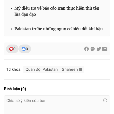
Ðiện thoại Thời báo VTV:
024.66 897 897
Mỹ điều tra về báo cáo Iran thực hiện thử tên
Email:
toasoan@vtv.vn
lửa đạn đạo
Liên hệ quảng cáo:
024-7300.7108
Pakistan trước những nguy cơ biến đổi khí hậu
0
0
Từ khóa:
Quân đội Pakistan
Shaheen III
Bình luận
(
0
)
® Cấm sao chép dưới mọi hình thức nếu không có sự chấp
thuận bằng văn bản. Ghi rõ nguồn VTV.vn khi phát hành lại
thông tin từ website này.