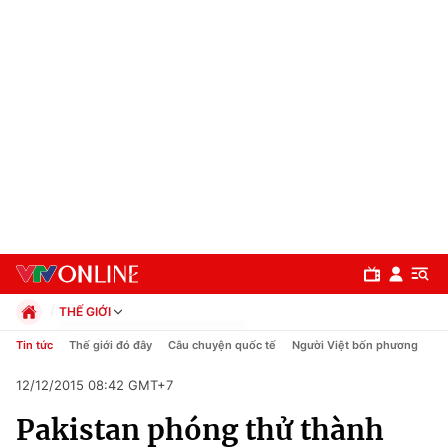
THẾ GIỚI
Chính trị
Tin tức
Thế giới đó đây
Câu chuyện quốc tế
Người Việt bốn phương
Xã hội
12/12/2015 08:42 GMT+7
Pháp luật
Chuyên mục
Kinh tế
Pakistan phóng thử thành
Thể thao