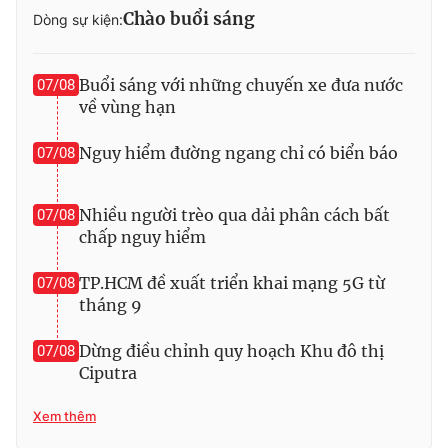
Chào buổi sáng
Dòng sự kiện:
Photo
Infographic
Buổi sáng với những chuyến xe đưa nước
07/08
Video
Shorts video
về vùng hạn
VTV Money
VTV Thể thao
Nguy hiểm đường ngang chỉ có biển báo
07/08
VTV Sức khoẻ
Bất động sản
Nhiều người trèo qua dải phân cách bất
07/08
chấp nguy hiểm
Thị trường 24h
Tấm lòng Việt
TP.HCM đề xuất triển khai mạng 5G từ
07/08
tháng 9
VTV4
Vươn mình bằng AI
Dừng điều chỉnh quy hoạch Khu đô thị
07/08
Ciputra
VTV9
VTV8
Xem thêm
Liên hệ tòa soạn
English