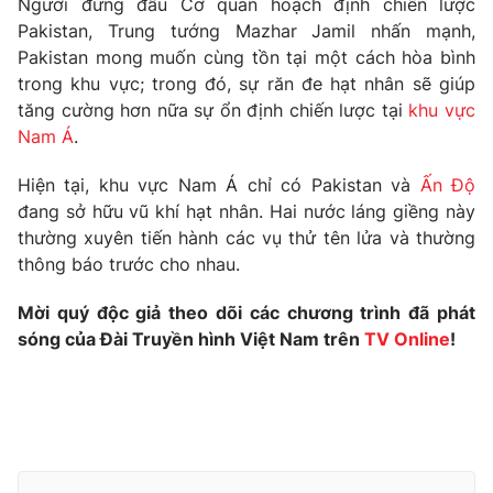
Người đứng đầu Cơ quan hoạch định chiến lược
Phim VTV
Giải trí
Pakistan, Trung tướng Mazhar Jamil nhấn mạnh,
Hậu trường
Pakistan mong muốn cùng tồn tại một cách hòa bình
Điện ảnh
trong khu vực; trong đó, sự răn đe hạt nhân sẽ giúp
Đời sống
Nhân vật
tăng cường hơn nữa sự ổn định chiến lược tại
khu vực
Âm nhạc
Du lịch
Nam Á
.
Khán giả
Giáo dục
Sao
Làm đẹp
Giải sao mai
Hiện tại, khu vực Nam Á chỉ có Pakistan và
Ấn Độ
Tuyển sinh
đang sở hữu vũ khí hạt nhân. Hai nước láng giềng này
Công nghệ
Chất lượng cuộc sống
thường xuyên tiến hành các vụ thử tên lửa và thường
Học trực tuyến
Hitech Công nghệ tương lai
thông báo trước cho nhau.
Giao lưu trực tuyến
Sản phẩm
Mời quý độc giả theo dõi các chương trình đã phát
sóng của Đài Truyền hình Việt Nam trên
TV Online
!
Lịch phát sóng
Thị trường
Tư vấn
Chuyên mục khác
Emagazine
Podcast