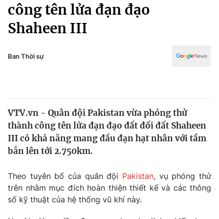
Chính trị
công tên lửa đạn đạo
Truyền hình
Shaheen III
Văn hóa - Giải trí
Xã hội
Y tế
Đời sống
Ban Thời sự
Pháp luật
Công nghệ
Giáo dục
Y tế
VTV.vn - Quân đội Pakistan vừa phóng thử
Thế giới
thành công tên lửa đạn đạo đất đối đất Shaheen
Tin tức
III có khả năng mang đầu đạn hạt nhân với tầm
Kinh tế
bắn lên tới 2.750km.
Thế giới đó đây
Tài chính
Dữ liệu và đời sống
Câu chuyện quốc tế
Theo tuyên bố của quân đội
Pakistan
, vụ phóng thử
Thị trường
trên nhằm mục đích hoàn thiện thiết kế và các thông
số kỹ thuật của hệ thống vũ khí này.
Truyền hình
Góc doanh nghiệp