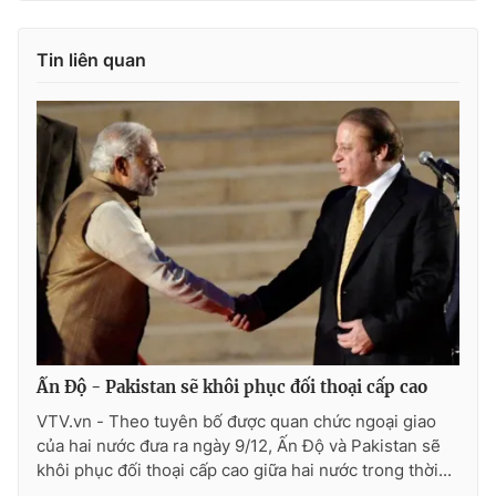
Tin liên quan
THỜI BÁO VTV
Theo dõi báo trên
Cơ quan chủ quản:
Đài Truyền hình Việt Nam
Cơ quan báo chí:
Thời báo VTV
Giấy phép hoạt động báo in và báo điện tử số 483/GP-BTTTT
cấp ngày 29/12/2023
Ấn Độ - Pakistan sẽ khôi phục đối thoại cấp cao
Tổng Biên tập:
Vũ Thanh Thủy
VTV.vn - Theo tuyên bố được quan chức ngoại giao
Phó Tổng Biên tập:
Nguyễn Thị Mỹ Hạnh, Phạm Quốc Thắng,
của hai nước đưa ra ngày 9/12, Ấn Độ và Pakistan sẽ
Nguyễn Trọng Ninh
khôi phục đối thoại cấp cao giữa hai nước trong thời...
Tổng đài VTV:
024.38 355 931 - 024.38 355 932