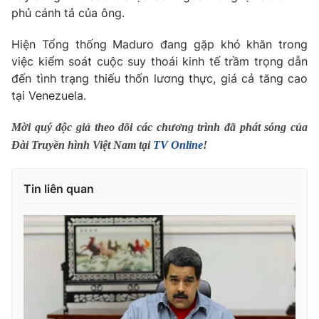
Phim VTV
phủ cánh tả của ông.
Giải trí
Hậu trường
Hiện Tổng thống Maduro đang gặp khó khăn trong
Điện ảnh
Đời sống
Nhân vật
việc kiểm soát cuộc suy thoái kinh tế trầm trọng dẫn
Âm nhạc
đến tình trạng thiếu thốn lương thực, giá cả tăng cao
Du lịch
Khán giả
tại Venezuela.
Giáo dục
Sao
Làm đẹp
Giải sao mai
Tuyển sinh
Mời quý độc giả theo dõi các chương trình đã phát sóng của
Công nghệ
Chất lượng cuộc sống
Đài Truyền hình Việt Nam tại
TV Online
!
Học trực tuyến
Hitech Công nghệ tương lai
Giao lưu trực tuyến
Tin liên quan
Sản phẩm
Lịch phát sóng
Thị trường
Tư vấn
Chuyên mục khác
Emagazine
Podcast