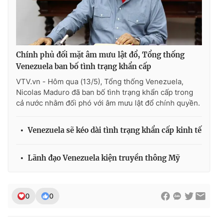
Photo
Infographic
Video
Shorts video
Chính phủ đối mặt âm mưu lật đổ, Tổng thống
Venezuela ban bố tình trạng khẩn cấp
VTV Money
VTV Thể thao
VTV.vn - Hôm qua (13/5), Tổng thống Venezuela,
Nicolas Maduro đã ban bố tình trạng khẩn cấp trong
VTV Sức khoẻ
Bất động sản
cả nước nhằm đối phó với âm mưu lật đổ chính quyền.
Thị trường 24h
Tấm lòng Việt
Venezuela sẽ kéo dài tình trạng khẩn cấp kinh tế
VTV4
Vươn mình bằng AI
Lãnh đạo Venezuela kiện truyền thông Mỹ
VTV9
VTV8
0
0
Liên hệ tòa soạn
English