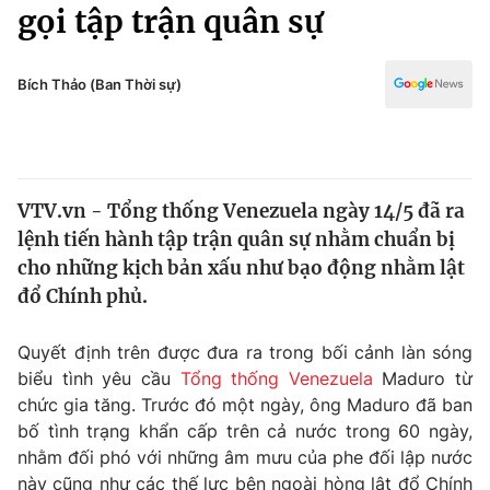
Chính trị
gọi tập trận quân sự
Truyền hình
Văn hóa - Giải trí
Xã hội
Y tế
Bích Thảo (Ban Thời sự)
Đời sống
Pháp luật
Công nghệ
Giáo dục
Y tế
VTV.vn - Tổng thống Venezuela ngày 14/5 đã ra
lệnh tiến hành tập trận quân sự nhằm chuẩn bị
Thế giới
cho những kịch bản xấu như bạo động nhằm lật
đổ Chính phủ.
Tin tức
Kinh tế
Thế giới đó đây
Quyết định trên được đưa ra trong bối cảnh làn sóng
Tài chính
biểu tình yêu cầu
Tổng thống Venezuela
Maduro từ
Dữ liệu và đời sống
Câu chuyện quốc tế
chức gia tăng. Trước đó một ngày, ông Maduro đã ban
Thị trường
bố tình trạng khẩn cấp trên cả nước trong 60 ngày,
Truyền hình
Góc doanh nghiệp
nhằm đối phó với những âm mưu của phe đối lập nước
này cũng như các thế lực bên ngoài hòng lật đổ Chính