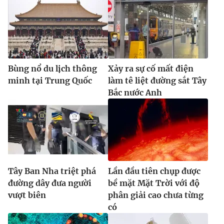
Ðiện thoại Thời báo VTV:
024.66 897 897
Email:
toasoan@vtv.vn
Liên hệ quảng cáo:
024-7300.7108
Bùng nổ du lịch thông
Xảy ra sự cố mất điện
minh tại Trung Quốc
làm tê liệt đường sắt Tây
Bắc nước Anh
Tây Ban Nha triệt phá
Lần đầu tiên chụp được
® Cấm sao chép dưới mọi hình thức nếu không có sự chấp
đường dây đưa người
bề mặt Mặt Trời với độ
thuận bằng văn bản. Ghi rõ nguồn VTV.vn khi phát hành lại
vượt biên
phân giải cao chưa từng
thông tin từ website này.
có