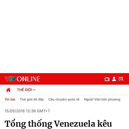
THẾ GIỚI
Chính trị
Tin tức
Thế giới đó đây
Câu chuyện quốc tế
Người Việt bốn phương
Xã hội
15/05/2016 12:39 GMT+7
Pháp luật
Chuyên mục
Kinh tế
Tổng thống Venezuela kêu
Thể thao