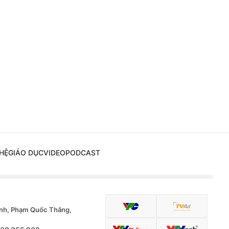
HỆ
GIÁO DỤC
VIDEO
PODCAST
nh, Phạm Quốc Thắng,