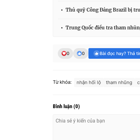
Thủ quỹ Công Đảng Brazil bị tru
Trung Quốc điều tra tham nhũn
0
0
Bài đọc hay? Thả t
Từ khóa:
nhận hối lộ
tham nhũng
c
Bình luận
(
0
)