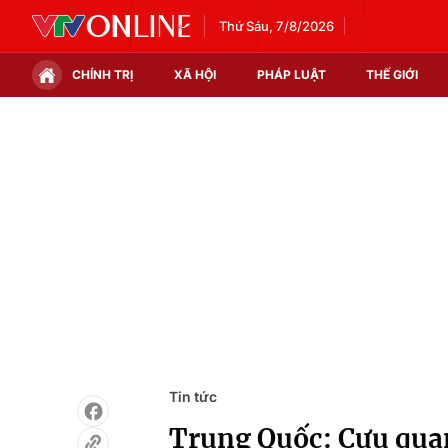
Thứ Sáu, 7/8/2026
CHÍNH TRỊ
XÃ HỘI
PHÁP LUẬT
THẾ GIỚI
Chính trị
Xã hội
Thế giới
Kinh tế
Tin tức
Tài chính
Thế giới đó đây
Thị trường
Câu chuyện quốc tế
Góc doanh nghiệp
Dữ liệu và đời sống
Tin tức
Trung Quốc: Cựu quan