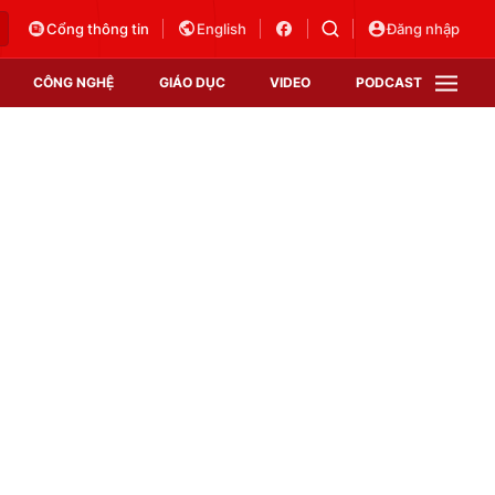
Cổng thông tin
English
Đăng nhập
CÔNG NGHỆ
GIÁO DỤC
VIDEO
PODCAST
VTV Money
VTV Thể thao
VTV Sức khoẻ
Bất động sản
Thị trường 24h
Tấm lòng Việt
Vươn mình bằng AI
VTV4
VTV8
VTV9
Lịch phát sóng
Giao lưu trực tuyến
Sự kiện