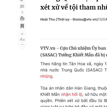
xét xử về tội tham n
0
Hoài Thu (Thời sự - thoisu@vtv.vn)
13/0
Giải trí
Đời sống
Điện ảnh
Du lịch
Âm nhạc
Làm đẹp
VTV.vn - Cựu Chủ nhiệm Ủy ban 
Sao
Chất lượng cuộc sốn
(SASAC) Tưởng Khiết Mẫn đã bị đ
Theo hãng tin Tân Hoa xã, ngày 1
nhà nước Trung Quốc (SASAC) T
nhũng
.
Tòa án nhân dân Hán Giang, thuộc
Khiết Mẫn
nhận hối lộ
, sở hữu một
quyền. Phiên xét xử bắt đầu từ 8
cùng luật sư biện hộ đều có mặt tạ