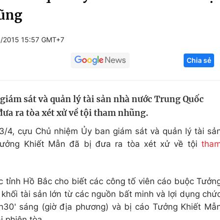
hũng
Góc ảnh
4/2015 15:57 GMT+7
Giáo dục
Công nghệ
Chia sẻ
Tuyển sinh
Hitech Công ng
Học trực tuyến
Sản phẩm
giám sát và quản lý tài sản nhà nước Trung Quốc
g
Thị trường
ưa ra tòa xét xử về tội tham nhũng.
Tư vấn
3/4, cựu Chủ nhiệm Ủy ban giám sát và quản lý tài sả
ưởng Khiết Mẫn đã bị đưa ra tòa xét xử về tội
tha
 tỉnh Hồ Bắc cho biết các công tố viên cáo buộc Tưởn
 khối tài sản lớn từ các nguồn bất minh và lợi dụng chứ
h30' sáng (giờ địa phương) và bị cáo Tưởng Khiết Mẫ
i phiên tòa.