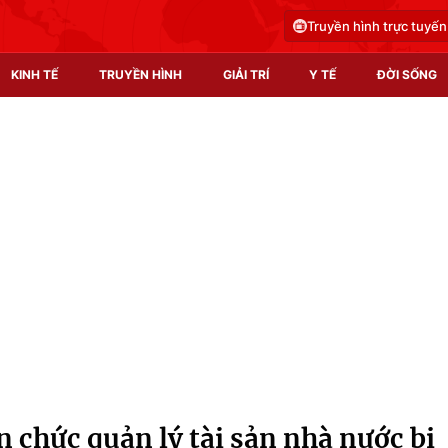
Truyền hình trực tuyến
KINH TẾ
TRUYỀN HÌNH
GIẢI TRÍ
Y TẾ
ĐỜI SỐNG
Pháp luật
Y tế
Truyền hình
Multimedia
Phim VTV
Video
Hậu trường
Shorts video
Nhân vật
Podcast
Khán giả
EMagazine
Giải sao mai
Photo
 chức quản lý tài sản nhà nước bị
Infographic