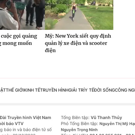
 cuộc gọi quảng
Mỹ: New York siết quy định
g mong muốn
quản lý xe điện và scooter
điện
UẬT
THẾ GIỚI
KINH TẾ
TRUYỀN HÌNH
GIẢI TRÍ
Y TẾ
ĐỜI SỐNG
CÔNG NG
Đài Truyền hình Việt Nam
Tổng Biên tập:
Vũ Thanh Thủy
hời báo VTV
Phó Tổng Biên tập:
Nguyễn Thị Mỹ Hạ
g báo in và báo điện tử số
Nguyễn Trọng Ninh