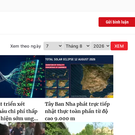
Gửi bình luận
Xem theo ngày
XEM
t triển xét
Tây Ban Nha phát trực tiếp
áu chi phí thấp
nhật thực toàn phần từ độ
 hiện sớm ung...
cao 9.000 m