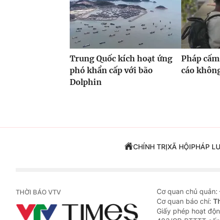
Trung Quốc kích hoạt ứng
Pháp cấm
phó khẩn cấp với bão
cáo khôn
Dolphin
CHÍNH TRỊ
XÃ HỘI
PHÁP L
Cơ quan chủ quản:
THỜI BÁO VTV
Cơ quan báo chí:
T
Giấy phép hoạt độn