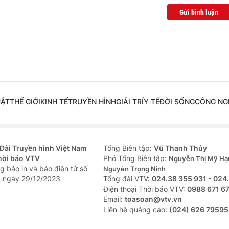
Gửi bình luận
UẬT
THẾ GIỚI
KINH TẾ
TRUYỀN HÌNH
GIẢI TRÍ
Y TẾ
ĐỜI SỐNG
CÔNG NG
Đài Truyền hình Việt Nam
Tổng Biên tập:
Vũ Thanh Thủy
hời báo VTV
Phó Tổng Biên tập:
Nguyễn Thị Mỹ Hạ
g báo in và báo điện tử số
Nguyễn Trọng Ninh
 ngày 29/12/2023
Tổng đài VTV:
024.38 355 931 - 024
Ðiện thoại Thời báo VTV:
0988 671 6
Email:
toasoan@vtv.vn
Liên hệ quảng cáo:
(024) 626 79595