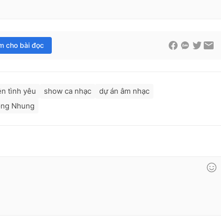
im cho bài đọc
n tình yêu
show ca nhạc
dự án âm nhạc
ồng Nhung