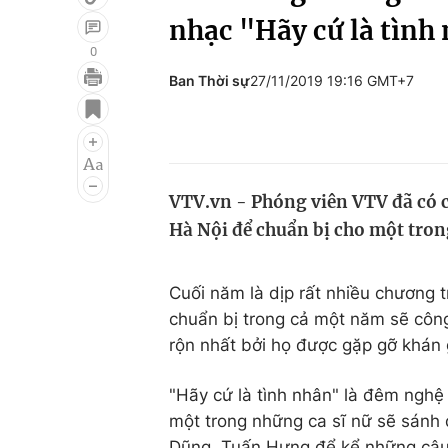
nhạc "Hãy cứ là tình
0
Ban Thời sự
27/11/2019 19:16 GMT+7
Giải trí
Đời sống
Điện ảnh
Du lịch
Âm nhạc
Làm đẹp
VTV.vn - Phóng viên VTV đã có c
Sao
Chất lượng cuộc sốn
Hà Nội để chuẩn bị cho một tron
Cuối năm là dịp rất nhiều chương 
chuẩn bị trong cả một năm sẽ công 
rộn nhất bởi họ được gặp gỡ khán 
"Hãy cứ là tình nhân" là đêm nghệ
một trong những ca sĩ nữ sẽ sánh 
Dũng, Tuấn Hưng để kể những câu c