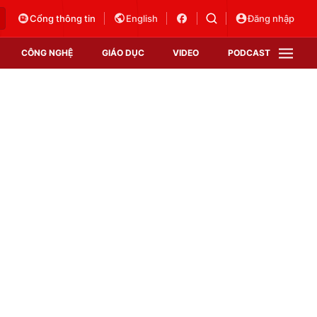
Cổng thông tin
English
Đăng nhập
CÔNG NGHỆ
GIÁO DỤC
VIDEO
PODCAST
VTV Money
VTV Thể thao
VTV Sức khoẻ
Bất động sản
Thị trường 24h
Tấm lòng Việt
Vươn mình bằng AI
VTV4
VTV8
VTV9
Lịch phát sóng
Giao lưu trực tuyến
Sự kiện