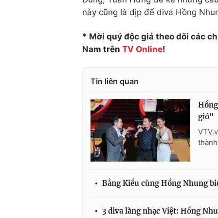
này cũng là dịp để diva Hồng Nhun
* Mời quý độc giả theo dõi các c
Nam trên
TV Online
!
Tin liên quan
Hồng 
gió"
VTV.v
thành
Bằng Kiều cùng Hồng Nhung biể
3 diva làng nhạc Việt: Hồng Nh