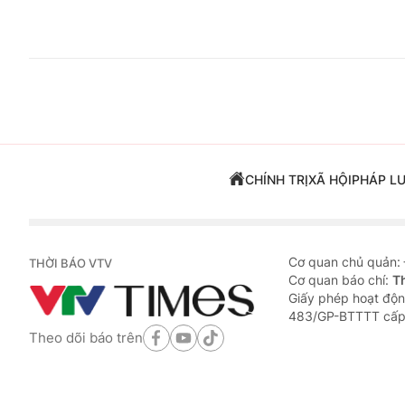
CHÍNH TRỊ
XÃ HỘI
PHÁP L
Cơ quan chủ quản:
THỜI BÁO VTV
Cơ quan báo chí:
T
Giấy phép hoạt độn
483/GP-BTTTT cấp
Theo dõi báo trên