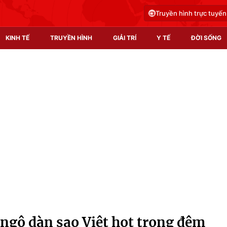
Truyền hình trực tuyến
KINH TẾ
TRUYỀN HÌNH
GIẢI TRÍ
Y TẾ
ĐỜI SỐNG
Pháp luật
Y tế
Truyền hình
Multimedia
Phim VTV
Video
Hậu trường
Shorts video
Nhân vật
Podcast
Khán giả
EMagazine
Giải sao mai
Photo
ngộ dàn sao Việt hot trong đêm
Infographic