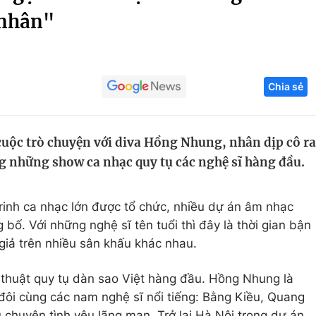
 nhân"
Góc ảnh
Giáo dục
Công nghệ
Chia sẻ
Tuyển sinh
Hitech Công ng
Học trực tuyến
Sản phẩm
uộc trò chuyện với diva Hồng Nhung, nhân dịp cô ra
g
Thị trường
g những show ca nhạc quy tụ các nghệ sĩ hàng đầu.
Tư vấn
trinh ca nhạc lớn được tổ chức, nhiều dự án âm nhạc
bố. Với những nghệ sĩ tên tuổi thì đây là thời gian bận
giả trên nhiều sân khấu khác nhau.
 thuật quy tụ dàn sao Việt hàng đầu. Hồng Nhung là
đôi cùng các nam nghệ sĩ nổi tiếng: Bằng Kiều, Quang
huyện tình yêu lãng mạn. Trở lại Hà Nội trong dự án