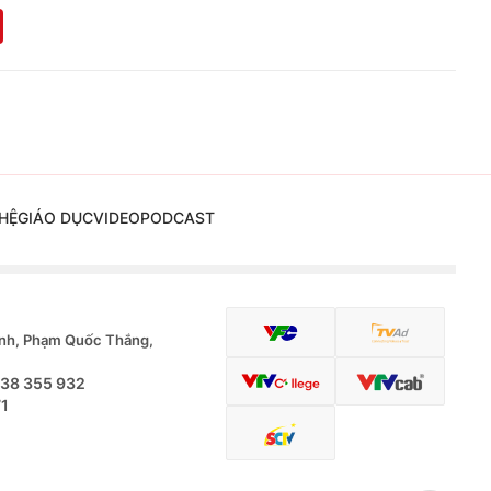
HỆ
GIÁO DỤC
VIDEO
PODCAST
nh, Phạm Quốc Thắng,
.38 355 932
71