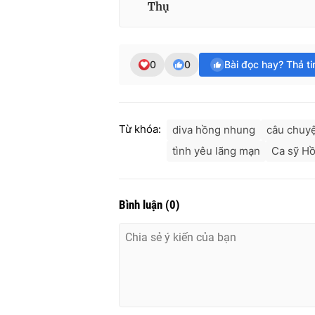
Thụ
0
0
Bài đọc hay? Thả t
Từ khóa:
diva hồng nhung
câu chuyệ
tình yêu lãng mạn
Ca sỹ H
Bình luận
(
0
)