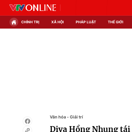
CHÍNH TRỊ
XÃ HỘI
PHÁP LUẬT
THẾ GIỚI
Chính trị
Xã hội
Thế giới
Kinh tế
Tin tức
Tài chính
Thế giới đó đây
Thị trường
Câu chuyện quốc tế
Góc doanh nghiệp
Dữ liệu và đời sống
Văn hóa - Giải trí
Diva Hồng Nhung tái 