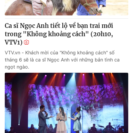
Thị trường 24h
Tấm lòng Việt
VTV4
Vươn mình bằng AI
Ca sĩ Ngọc Anh tiết lộ về bạn trai mới
trong "Không khoảng cách" (20h10,
VTV9
VTV8
VTV1)
VTV.vn - Khách mời của "Không khoảng cách" số
Liên hệ tòa soạn
English
tháng 6 sẽ là ca sĩ Ngọc Anh với những bản tình ca
ngọt ngào.
THỜI BÁO VTV
Theo dõi báo trên
Cơ quan chủ quản:
Đài Truyền hình Việt Nam
Cơ quan báo chí:
Thời báo VTV