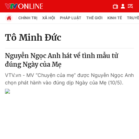
CHÍNH TRỊ
XÃ HỘI
PHÁP LUẬT
THẾ GIỚI
KINH TẾ
TRUYỀ
Tô Minh Đức
Chuyên mục
Nguyễn Ngọc Anh hát về tình mẫu tử
Chính trị
đúng Ngày của Mẹ
VTV.vn - MV “Chuyện của mẹ” được Nguyễn Ngọc Anh
Xã hội
chọn phát hành vào đúng dịp Ngày của Mẹ (10/5).
Pháp luật
Y tế
Thế giới