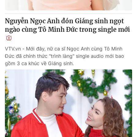
® Cấm sao chép dưới mọi hình thức nếu không có sự chấp
Nguyễn Ngọc Anh đón Giáng sinh ngọt
thuận bằng văn bản. Ghi rõ nguồn VTV.vn khi phát hành lại
ngào cùng Tô Minh Đức trong single mới
thông tin từ website này.
VTV.vn - Mới đây, nữ ca sĩ Ngọc Anh cùng Tô Minh
Đức đã chính thức "trình làng" single audio mới bao
gồm 3 ca khúc về Giáng sinh.