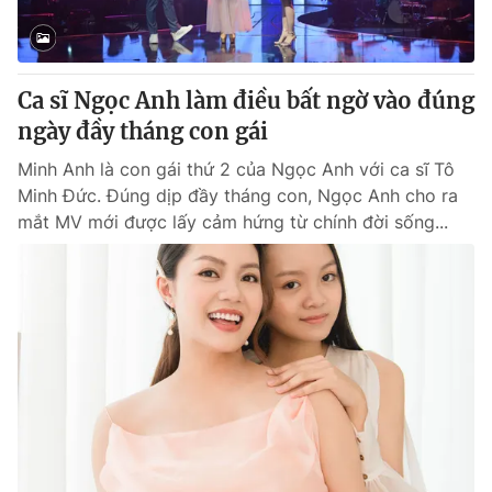
Giấy phép hoạt động báo in và báo điện tử số 483/GP-BTTTT
cấp ngày 29/12/2023
Tổng Biên tập:
Vũ Thanh Thủy
Ca sĩ Ngọc Anh làm điều bất ngờ vào đúng
Phó Tổng Biên tập:
Nguyễn Thị Mỹ Hạnh, Phạm Quốc Thắng,
Nguyễn Trọng Ninh
ngày đầy tháng con gái
Tổng đài VTV:
024.38 355 931 - 024.38 355 932
Minh Anh là con gái thứ 2 của Ngọc Anh với ca sĩ Tô
Ðiện thoại Thời báo VTV:
024.66 897 897
Minh Đức. Đúng dịp đầy tháng con, Ngọc Anh cho ra
Email:
toasoan@vtv.vn
mắt MV mới được lấy cảm hứng từ chính đời sống...
Liên hệ quảng cáo:
024-7300.7108