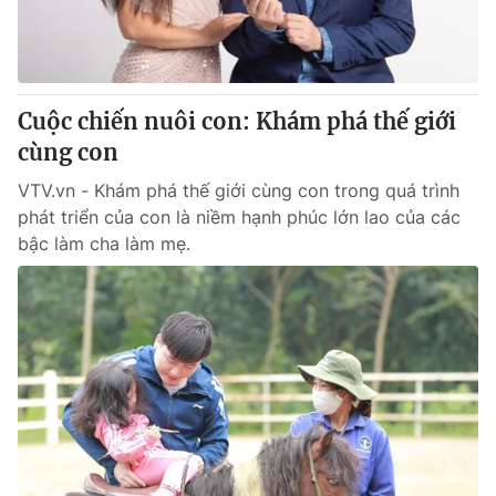
Giao lưu trực tuyến
Sản phẩm
Lịch phát sóng
Thị trường
Tư vấn
Cuộc chiến nuôi con: Khám phá thế giới
Chuyên mục khác
cùng con
Emagazine
Podcast
VTV.vn - Khám phá thế giới cùng con trong quá trình
phát triển của con là niềm hạnh phúc lớn lao của các
bậc làm cha làm mẹ.
Photo
Infographic
Video
Shorts video
VTV Money
VTV Thể thao
VTV Sức khoẻ
Bất động sản