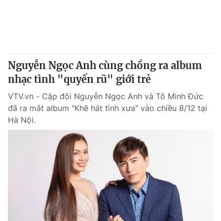
Tin tức
Kinh tế
Thế giới đó đây
Tài chính
Dữ liệu và đời sống
Câu chuyện quốc tế
Thị trường
Nguyễn Ngọc Anh cùng chồng ra album
Truyền hình
nhạc tình "quyến rũ" giới trẻ
Góc doanh nghiệp
VTV.vn - Cặp đôi Nguyễn Ngọc Anh và Tô Minh Đức
Phim VTV
Giải trí
đã ra mắt album "Khẽ hát tình xưa" vào chiều 8/12 tại
Hậu trường
Hà Nội.
Điện ảnh
Đời sống
Nhân vật
Âm nhạc
Du lịch
Khán giả
Giáo dục
Sao
Làm đẹp
Giải sao mai
Tuyển sinh
Công nghệ
Chất lượng cuộc sống
Học trực tuyến
Hitech Công nghệ tương lai