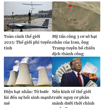
Ðiện thoại Thời báo VTV:
024.66 897 897
Email:
toasoan@vtv.vn
Liên hệ quảng cáo:
024-7300.7108
Toàn cảnh thế giới
Mỹ tấn công 3 cơ sở hạt
2025: Thế giới phi tuyến
nhân của Iran, ông
tính
Trump tuyên bố chiến
dịch thành công
® Cấm sao chép dưới mọi hình thức nếu không có sự chấp
thuận bằng văn bản. Ghi rõ nguồn VTV.vn khi phát hành lại
Điện hạt nhân: Từ bước
Nền kinh tế thế giới
thông tin từ website này.
lùi đến sự hồi sinh mạnh
trước nguy cơ phân
mẽ
mảnh dưới thời chính