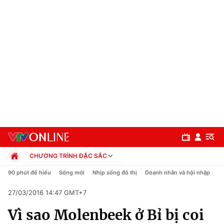
CHƯƠNG TRÌNH ĐẶC SẮC
Chính trị
90 phút để hiểu
Sống mới
Nhịp sống đô thị
Doanh nhân và hội nhập
C
Xã hội
27/03/2016 14:47 GMT+7
Pháp luật
Chuyên mục
Kinh tế
Vì sao Molenbeek ở Bỉ bị coi
Thể thao