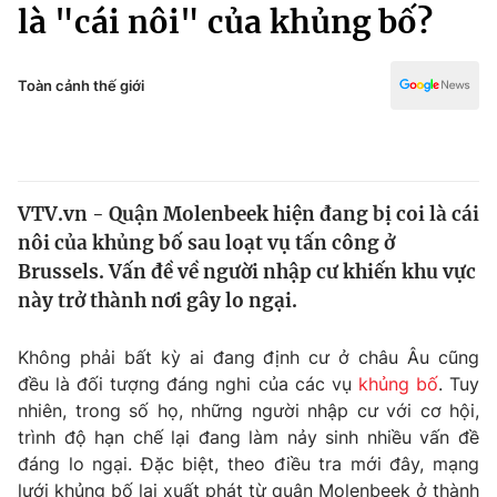
Chính trị
là "cái nôi" của khủng bố?
Truyền hình
Văn hóa - Giải trí
Xã hội
Y tế
Toàn cảnh thế giới
Đời sống
Pháp luật
Công nghệ
Giáo dục
Y tế
VTV.vn - Quận Molenbeek hiện đang bị coi là cái
nôi của khủng bố sau loạt vụ tấn công ở
Thế giới
Brussels. Vấn đề về người nhập cư khiến khu vực
này trở thành nơi gây lo ngại.
Tin tức
Kinh tế
Thế giới đó đây
Không phải bất kỳ ai đang định cư ở châu Âu cũng
Tài chính
đều là đối tượng đáng nghi của các vụ
khủng bố
. Tuy
Dữ liệu và đời sống
Câu chuyện quốc tế
nhiên, trong số họ, những người nhập cư với cơ hội,
Thị trường
trình độ hạn chế lại đang làm nảy sinh nhiều vấn đề
Truyền hình
Góc doanh nghiệp
đáng lo ngại. Đặc biệt, theo điều tra mới đây, mạng
lưới khủng bố lại xuất phát từ quận Molenbeek ở thành