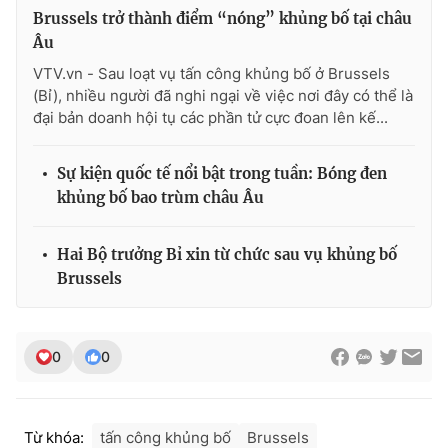
Brussels trở thành điểm “nóng” khủng bố tại châu
Photo
Infographic
Âu
VTV.vn - Sau loạt vụ tấn công khủng bố ở Brussels
Video
Shorts video
(Bỉ), nhiều người đã nghi ngại về việc nơi đây có thể là
đại bản doanh hội tụ các phần tử cực đoan lên kế...
VTV Money
VTV Thể thao
Sự kiện quốc tế nổi bật trong tuần: Bóng đen
khủng bố bao trùm châu Âu
VTV Sức khoẻ
Bất động sản
Hai Bộ trưởng Bỉ xin từ chức sau vụ khủng bố
Thị trường 24h
Tấm lòng Việt
Brussels
VTV4
Vươn mình bằng AI
0
0
VTV9
VTV8
Từ khóa:
tấn công khủng bố
Brussels
Liên hệ tòa soạn
English