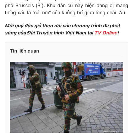
Phim VTV
phố Brussels (Bỉ). Khu dân cư này hiện đang bị mang
Giải trí
tiếng xấu là "cái nôi" của khủng bố giữa lòng châu Âu.
Hậu trường
Điện ảnh
Đời sống
Nhân vật
Mời quý độc giả theo dõi các chương trình đã phát
Âm nhạc
sóng của Đài Truyền hình Việt Nam tại
TV Online
!
Du lịch
Khán giả
Giáo dục
Sao
Làm đẹp
Giải sao mai
Tin liên quan
Tuyển sinh
Công nghệ
Chất lượng cuộc sống
Học trực tuyến
Hitech Công nghệ tương lai
Giao lưu trực tuyến
Sản phẩm
Lịch phát sóng
Thị trường
Tư vấn
Chuyên mục khác
Emagazine
Podcast