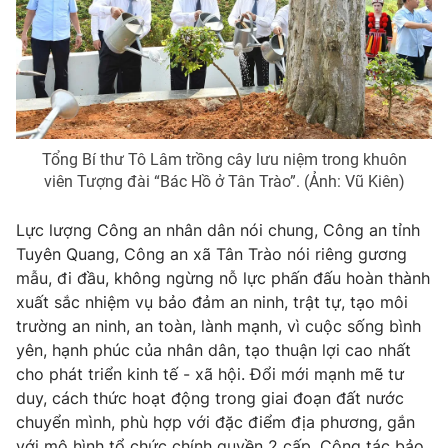
Tổng Bí thư Tô Lâm trồng cây lưu niệm trong khuôn
viên Tượng đài “Bác Hồ ở Tân Trào”. (Ảnh: Vũ Kiên)
Lực lượng Công an nhân dân nói chung, Công an tỉnh
Tuyên Quang, Công an xã Tân Trào nói riêng gương
mẫu, đi đầu, không ngừng nỗ lực phấn đấu hoàn thành
xuất sắc nhiệm vụ bảo đảm an ninh, trật tự, tạo môi
trường an ninh, an toàn, lành mạnh, vì cuộc sống bình
yên, hạnh phúc của nhân dân, tạo thuận lợi cao nhất
cho phát triển kinh tế - xã hội. Đổi mới mạnh mẽ tư
duy, cách thức hoạt động trong giai đoạn đất nước
chuyển mình, phù hợp với đặc điểm địa phương, gắn
với mô hình tổ chức chính quyền 2 cấp. Công tác bảo