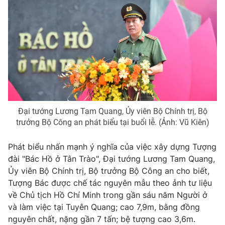
® Cấm sao chép dưới mọi hình thức nếu không có sự chấp
thuận bằng văn bản. Ghi rõ nguồn VTV.vn khi phát hành lại
thông tin từ website này.
Đại tướng Lương Tam Quang, Ủy viên Bộ Chính trị, Bộ
trưởng Bộ Công an phát biểu tại buổi lễ. (Ảnh: Vũ Kiên)
Phát biểu nhấn mạnh ý nghĩa của việc xây dựng Tượng
đài "Bác Hồ ở Tân Trào", Đại tướng Lương Tam Quang,
Ủy viên Bộ Chính trị, Bộ trưởng Bộ Công an cho biết,
Tượng Bác được chế tác nguyên mẫu theo ảnh tư liệu
về Chủ tịch Hồ Chí Minh trong gần sáu năm Người ở
và làm việc tại Tuyên Quang; cao 7,9m, bằng đồng
nguyên chất, nặng gần 7 tấn; bệ tượng cao 3,6m.