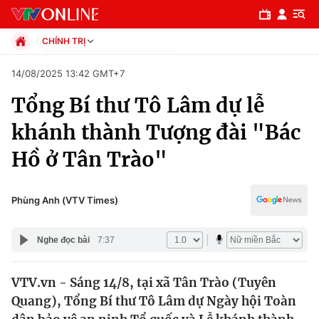
CHÍNH TRỊ
Chính trị
14/08/2025 13:42 GMT+7
Xã hội
Tổng Bí thư Tô Lâm dự lễ
Pháp luật
Chuyên mục
Kinh tế
khánh thành Tượng đài "Bác
Thể thao
Chính trị
Hồ ở Tân Trào"
Truyền hình
Văn hóa - Giải trí
Xã hội
Y tế
Phùng Anh (VTV Times)
Đời sống
Pháp luật
Công nghệ
Nghe đọc bài
7:37
Giáo dục
Y tế
VTV.vn - Sáng 14/8, tại xã Tân Trào (Tuyên
Quang), Tổng Bí thư Tô Lâm dự Ngày hội Toàn
Thế giới