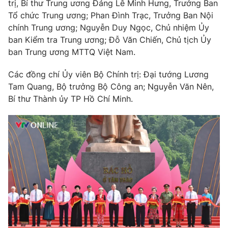
trị, Bí thư Trung ương Đảng Lê Minh Hưng, Trưởng Ban
Thị trường 24h
Tấm lòng Việt
Tổ chức Trung ương; Phan Đình Trạc, Trưởng Ban Nội
chính Trung ương; Nguyễn Duy Ngọc, Chủ nhiệm Ủy
VTV4
Vươn mình bằng AI
ban Kiểm tra Trung ương; Đỗ Văn Chiến, Chủ tịch Ủy
ban Trung ương MTTQ Việt Nam.
VTV9
VTV8
Các đồng chí Ủy viên Bộ Chính trị: Đại tướng Lương
Tam Quang, Bộ trưởng Bộ Công an; Nguyễn Văn Nên,
Liên hệ tòa soạn
English
Bí thư Thành ủy TP Hồ Chí Minh.
THỜI BÁO VTV
Theo dõi báo trên
Cơ quan chủ quản:
Đài Truyền hình Việt Nam
Cơ quan báo chí:
Thời báo VTV