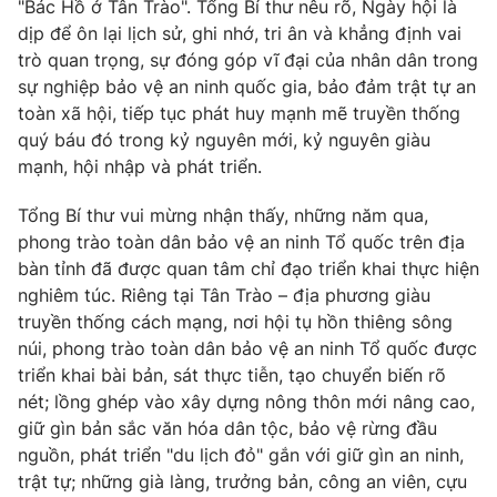
"Bác Hồ ở Tân Trào". Tổng Bí thư nêu rõ, Ngày hội là
dịp để ôn lại lịch sử, ghi nhớ, tri ân và khẳng định vai
trò quan trọng, sự đóng góp vĩ đại của nhân dân trong
sự nghiệp bảo vệ an ninh quốc gia, bảo đảm trật tự an
toàn xã hội, tiếp tục phát huy mạnh mẽ truyền thống
quý báu đó trong kỷ nguyên mới, kỷ nguyên giàu
mạnh, hội nhập và phát triển.
Tổng Bí thư vui mừng nhận thấy, những năm qua,
phong trào toàn dân bảo vệ an ninh Tổ quốc trên địa
bàn tỉnh đã được quan tâm chỉ đạo triển khai thực hiện
nghiêm túc. Riêng tại Tân Trào – địa phương giàu
truyền thống cách mạng, nơi hội tụ hồn thiêng sông
núi, phong trào toàn dân bảo vệ an ninh Tổ quốc được
triển khai bài bản, sát thực tiễn, tạo chuyển biến rõ
nét; lồng ghép vào xây dựng nông thôn mới nâng cao,
giữ gìn bản sắc văn hóa dân tộc, bảo vệ rừng đầu
nguồn, phát triển "du lịch đỏ" gắn với giữ gìn an ninh,
trật tự; những già làng, trưởng bản, công an viên, cựu