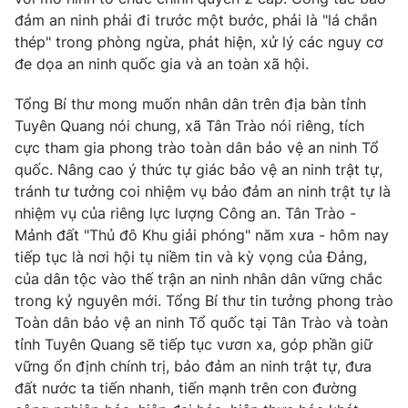
đảm an ninh phải đi trước một bước, phải là "lá chắn
thép" trong phòng ngừa, phát hiện, xử lý các nguy cơ
đe dọa an ninh quốc gia và an toàn xã hội.
Tổng Bí thư mong muốn nhân dân trên địa bàn tỉnh
Tuyên Quang nói chung, xã Tân Trào nói riêng, tích
cực tham gia phong trào toàn dân bảo vệ an ninh Tổ
quốc. Nâng cao ý thức tự giác bảo vệ an ninh trật tự,
tránh tư tưởng coi nhiệm vụ bảo đảm an ninh trật tự là
nhiệm vụ của riêng lực lượng Công an. Tân Trào -
Mảnh đất "Thủ đô Khu giải phóng" năm xưa - hôm nay
tiếp tục là nơi hội tụ niềm tin và kỳ vọng của Đảng,
của dân tộc vào thế trận an ninh nhân dân vững chắc
trong kỷ nguyên mới. Tổng Bí thư tin tưởng phong trào
Toàn dân bảo vệ an ninh Tổ quốc tại Tân Trào và toàn
tỉnh Tuyên Quang sẽ tiếp tục vươn xa, góp phần giữ
vững ổn định chính trị, bảo đảm an ninh trật tự, đưa
đất nước ta tiến nhanh, tiến mạnh trên con đường