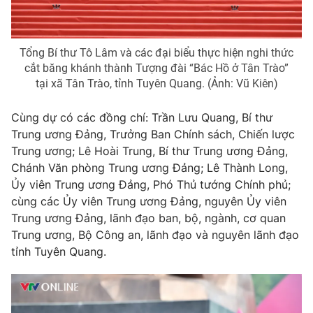
Giấy phép hoạt động báo in và báo điện tử số 483/GP-BTTTT
cấp ngày 29/12/2023
Tổng Biên tập:
Vũ Thanh Thủy
Tổng Bí thư Tô Lâm và các đại biểu thực hiện nghi thức
Phó Tổng Biên tập:
Nguyễn Thị Mỹ Hạnh, Phạm Quốc Thắng,
cắt băng khánh thành Tượng đài “Bác Hồ ở Tân Trào”
Nguyễn Trọng Ninh
tại xã Tân Trào, tỉnh Tuyên Quang. (Ảnh: Vũ Kiên)
Tổng đài VTV:
024.38 355 931 - 024.38 355 932
Cùng dự có các đồng chí: Trần Lưu Quang, Bí thư
Ðiện thoại Thời báo VTV:
024.66 897 897
Trung ương Đảng, Trưởng Ban Chính sách, Chiến lược
Email:
toasoan@vtv.vn
Trung ương; Lê Hoài Trung, Bí thư Trung ương Đảng,
Liên hệ quảng cáo:
024-7300.7108
Chánh Văn phòng Trung ương Đảng; Lê Thành Long,
Ủy viên Trung ương Đảng, Phó Thủ tướng Chính phủ;
cùng các Ủy viên Trung ương Đảng, nguyên Ủy viên
Trung ương Đảng, lãnh đạo ban, bộ, ngành, cơ quan
Trung ương, Bộ Công an, lãnh đạo và nguyên lãnh đạo
tỉnh Tuyên Quang.