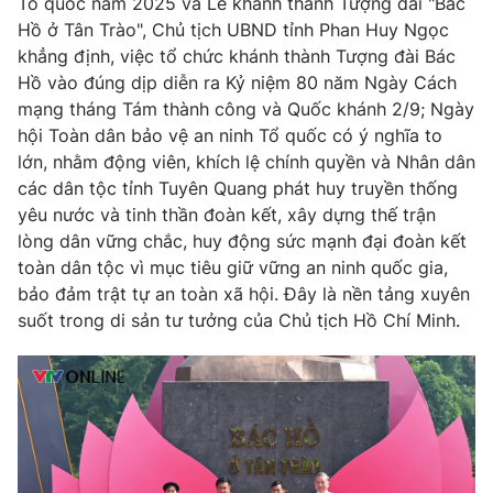
Tổ quốc năm 2025 và Lễ khánh thành Tượng đài "Bác
Hồ ở Tân Trào", Chủ tịch UBND tỉnh Phan Huy Ngọc
khẳng định, việc tổ chức khánh thành Tượng đài Bác
Hồ vào đúng dịp diễn ra Kỷ niệm 80 năm Ngày Cách
mạng tháng Tám thành công và Quốc khánh 2/9; Ngày
hội Toàn dân bảo vệ an ninh Tổ quốc có ý nghĩa to
lớn, nhằm động viên, khích lệ chính quyền và Nhân dân
các dân tộc tỉnh Tuyên Quang phát huy truyền thống
yêu nước và tinh thần đoàn kết, xây dựng thế trận
lòng dân vững chắc, huy động sức mạnh đại đoàn kết
toàn dân tộc vì mục tiêu giữ vững an ninh quốc gia,
bảo đảm trật tự an toàn xã hội. Đây là nền tảng xuyên
suốt trong di sản tư tưởng của Chủ tịch Hồ Chí Minh.