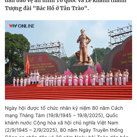
dân bảo vệ an ninh Tổ quốc và Lễ khánh thành
Tin tức
Tượng đài "Bác Hồ ở Tân Trào".
Kinh tế
Thế giới đó đây
Tài chính
Dữ liệu và đời sống
Câu chuyện quốc tế
Thị trường
Truyền hình
Góc doanh nghiệp
Phim VTV
Giải trí
Hậu trường
Điện ảnh
Đời sống
Nhân vật
Âm nhạc
Du lịch
Khán giả
Giáo dục
Sao
Ngày hội được tổ chức nhân kỷ niệm 80 năm Cách
Làm đẹp
Giải sao mai
Tuyển sinh
mạng Tháng Tám (19/8/1945 – 19/8/2025), Quốc
Công nghệ
Chất lượng cuộc sống
khánh nước Cộng hòa xã hội chủ nghĩa Việt Nam
Học trực tuyến
(2/9/1945 – 2/9/2025), 80 năm Ngày Truyền thống
Hitech Công nghệ tương lai