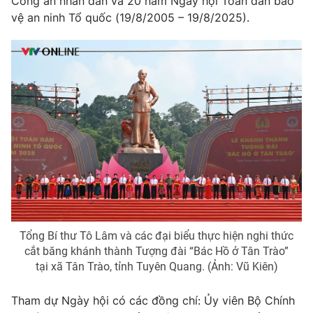
Giao lưu trực tuyến
Công an nhân dân và 20 năm Ngày hội Toàn dân bảo
Sản phẩm
vệ an ninh Tổ quốc (19/8/2005 – 19/8/2025).
Lịch phát sóng
Thị trường
Tư vấn
Chuyên mục khác
Emagazine
Podcast
Photo
Infographic
Video
Shorts video
Tổng Bí thư Tô Lâm và các đại biểu thực hiện nghi thức
VTV Money
VTV Thể thao
cắt băng khánh thành Tượng đài “Bác Hồ ở Tân Trào”
tại xã Tân Trào, tỉnh Tuyên Quang. (Ảnh: Vũ Kiên)
VTV Sức khoẻ
Bất động sản
Tham dự Ngày hội có các đồng chí: Ủy viên Bộ Chính