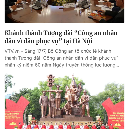
Thị trường 24h
Tấm lòng Việt
VTV4
Vươn mình bằng AI
Khánh thành Tượng đài “Công an nhân
VTV9
VTV8
dân vì dân phục vụ” tại Hà Nội
VTV.vn - Sáng 17/7, Bộ Công an tổ chức lễ khánh
Liên hệ tòa soạn
English
thành Tượng đài “Công an nhân dân vì dân phục vụ”
nhân kỷ niệm 60 năm Ngày truyền thống lực lượng...
THỜI BÁO VTV
Theo dõi báo trên
Cơ quan chủ quản:
Đài Truyền hình Việt Nam
Cơ quan báo chí:
Thời báo VTV