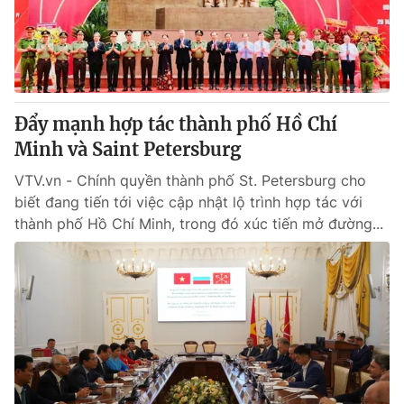
Giao lưu trực tuyến
Sản phẩm
Lịch phát sóng
Thị trường
Tư vấn
Chuyên mục khác
Đẩy mạnh hợp tác thành phố Hồ Chí
Minh và Saint Petersburg
Emagazine
Podcast
VTV.vn - Chính quyền thành phố St. Petersburg cho
biết đang tiến tới việc cập nhật lộ trình hợp tác với
Photo
Infographic
thành phố Hồ Chí Minh, trong đó xúc tiến mở đường...
Video
Shorts video
VTV Money
VTV Thể thao
VTV Sức khoẻ
Bất động sản