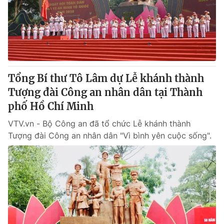
Tin tức
Kinh tế
Thế giới đó đây
Tài chính
Dữ liệu và đời sống
Câu chuyện quốc tế
Thị trường
Tổng Bí thư Tô Lâm dự Lễ khánh thành
Truyền hình
Góc doanh nghiệp
Tượng đài Công an nhân dân tại Thành
Phim VTV
phố Hồ Chí Minh
Giải trí
Hậu trường
VTV.vn - Bộ Công an đã tổ chức Lễ khánh thành
Điện ảnh
Tượng đài Công an nhân dân "Vì bình yên cuộc sống".
Đời sống
Nhân vật
Âm nhạc
Du lịch
Khán giả
Giáo dục
Sao
Làm đẹp
Giải sao mai
Tuyển sinh
Công nghệ
Chất lượng cuộc sống
Học trực tuyến
Hitech Công nghệ tương lai