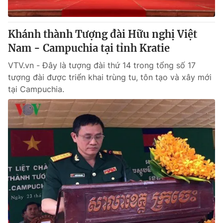
® Cấm sao chép dưới mọi hình thức nếu không có sự chấp
Khánh thành Tượng đài Hữu nghị Việt
thuận bằng văn bản. Ghi rõ nguồn VTV.vn khi phát hành lại
Nam - Campuchia tại tỉnh Kratie
thông tin từ website này.
VTV.vn - Đây là tượng đài thứ 14 trong tổng số 17
tượng đài được triển khai trùng tu, tôn tạo và xây mới
tại Campuchia.