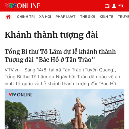
CHÍNH TRỊ
XÃ HỘI
PHÁP LUẬT
THẾ GIỚI
KINH TẾ
TRUYỀ
Khánh thành tượng đài
Chuyên mục
Tổng Bí thư Tô Lâm dự lễ khánh thành
Chính trị
Tượng đài "Bác Hồ ở Tân Trào"
VTV.vn - Sáng 14/8, tại xã Tân Trào (Tuyên Quang),
Xã hội
Tổng Bí thư Tô Lâm dự Ngày hội Toàn dân bảo vệ an
ninh Tổ quốc và Lễ khánh thành Tượng đài "Bác Hồ...
Pháp luật
Y tế
Thế giới