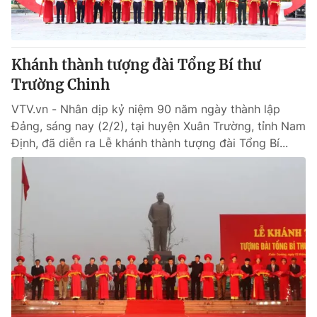
Giấy phép hoạt động báo in và báo điện tử số 483/GP-BTTTT
cấp ngày 29/12/2023
Tổng Biên tập:
Vũ Thanh Thủy
Khánh thành tượng đài Tổng Bí thư
Phó Tổng Biên tập:
Nguyễn Thị Mỹ Hạnh, Phạm Quốc Thắng,
Nguyễn Trọng Ninh
Trường Chinh
Tổng đài VTV:
024.38 355 931 - 024.38 355 932
VTV.vn - Nhân dịp kỷ niệm 90 năm ngày thành lập
Ðiện thoại Thời báo VTV:
024.66 897 897
Đảng, sáng nay (2/2), tại huyện Xuân Trường, tỉnh Nam
Email:
toasoan@vtv.vn
Định, đã diễn ra Lễ khánh thành tượng đài Tổng Bí...
Liên hệ quảng cáo:
024-7300.7108