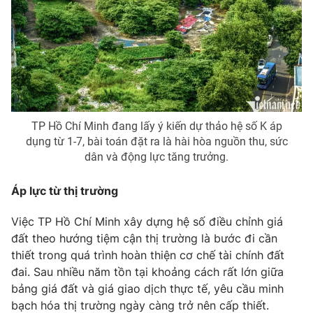
Phim VTV
Giải trí
Hậu trường
Điện ảnh
Đời sống
Nhân vật
Âm nhạc
Du lịch
Khán giả
Giáo dục
Sao
Làm đẹp
Giải sao mai
Tuyển sinh
TP Hồ Chí Minh đang lấy ý kiến dự thảo hệ số K áp
Công nghệ
Chất lượng cuộc sống
dụng từ 1-7, bài toán đặt ra là hài hòa nguồn thu, sức
Học trực tuyến
dân và động lực tăng trưởng.
Hitech Công nghệ tương lai
Giao lưu trực tuyến
Áp lực từ thị trường
Sản phẩm
Lịch phát sóng
Việc TP Hồ Chí Minh xây dựng hệ số điều chỉnh giá
Thị trường
đất theo hướng tiệm cận thị trường là bước đi cần
Tư vấn
thiết trong quá trình hoàn thiện cơ chế tài chính đất
Chuyên mục khác
đai. Sau nhiều năm tồn tại khoảng cách rất lớn giữa
bảng giá đất và giá giao dịch thực tế, yêu cầu minh
Emagazine
Podcast
bạch hóa thị trường ngày càng trở nên cấp thiết.