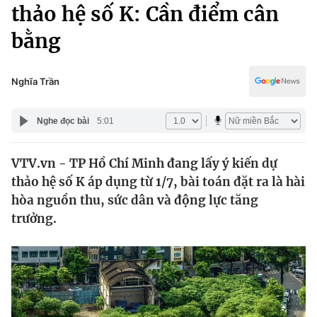
Chính trị
thảo hệ số K: Cần điểm cân
Truyền hình
bằng
Văn hóa - Giải trí
Xã hội
Y tế
Đời sống
Nghĩa Trần
Pháp luật
Công nghệ
Giáo dục
Nghe đọc bài
5:01
Y tế
VTV.vn - TP Hồ Chí Minh đang lấy ý kiến dự
Thế giới
thảo hệ số K áp dụng từ 1/7, bài toán đặt ra là hài
Tin tức
hòa nguồn thu, sức dân và động lực tăng
Kinh tế
trưởng.
Thế giới đó đây
Tài chính
Dữ liệu và đời sống
Câu chuyện quốc tế
Thị trường
Truyền hình
Góc doanh nghiệp