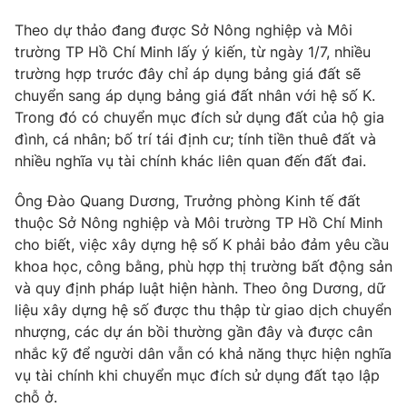
Photo
Infographic
Theo dự thảo đang được Sở Nông nghiệp và Môi
trường TP Hồ Chí Minh lấy ý kiến, từ ngày 1/7, nhiều
trường hợp trước đây chỉ áp dụng bảng giá đất sẽ
Video
Shorts video
chuyển sang áp dụng bảng giá đất nhân với hệ số K.
Trong đó có chuyển mục đích sử dụng đất của hộ gia
VTV Money
VTV Thể thao
đình, cá nhân; bố trí tái định cư; tính tiền thuê đất và
nhiều nghĩa vụ tài chính khác liên quan đến đất đai.
VTV Sức khoẻ
Bất động sản
Ông Đào Quang Dương, Trưởng phòng Kinh tế đất
thuộc Sở Nông nghiệp và Môi trường TP Hồ Chí Minh
Thị trường 24h
Tấm lòng Việt
cho biết, việc xây dựng hệ số K phải bảo đảm yêu cầu
khoa học, công bằng, phù hợp thị trường bất động sản
và quy định pháp luật hiện hành. Theo ông Dương, dữ
VTV4
Vươn mình bằng AI
liệu xây dựng hệ số được thu thập từ giao dịch chuyển
nhượng, các dự án bồi thường gần đây và được cân
VTV9
VTV8
nhắc kỹ để người dân vẫn có khả năng thực hiện nghĩa
vụ tài chính khi chuyển mục đích sử dụng đất tạo lập
chỗ ở.
Liên hệ tòa soạn
English