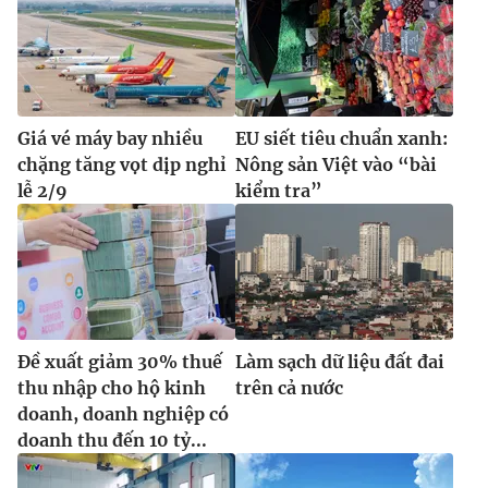
Giá vé máy bay nhiều
EU siết tiêu chuẩn xanh:
chặng tăng vọt dịp nghỉ
Nông sản Việt vào “bài
lễ 2/9
kiểm tra”
Đề xuất giảm 30% thuế
Làm sạch dữ liệu đất đai
thu nhập cho hộ kinh
trên cả nước
doanh, doanh nghiệp có
doanh thu đến 10 tỷ...