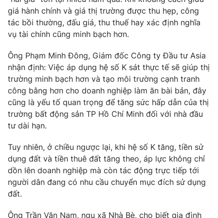
Email:
toasoan@vtv.vn
giá hành chính và giá thị trường được thu hẹp, công
Liên hệ quảng cáo:
024-7300.7108
tác bồi thường, đấu giá, thu thuế hay xác định nghĩa
vụ tài chính cũng minh bạch hơn.
Ông Phạm Minh Đông, Giám đốc Công ty Đầu tư Asia
nhận định: Việc áp dụng hệ số K sát thực tế sẽ giúp thị
trường minh bạch hơn và tạo môi trường cạnh tranh
công bằng hơn cho doanh nghiệp làm ăn bài bản, đây
cũng là yếu tố quan trọng để tăng sức hấp dẫn của thị
trường bất động sản TP Hồ Chí Minh đối với nhà đầu
tư dài hạn.
Tuy nhiên, ở chiều ngược lại, khi hệ số K tăng, tiền sử
® Cấm sao chép dưới mọi hình thức nếu không có sự chấp
dụng đất và tiền thuê đất tăng theo, áp lực không chỉ
thuận bằng văn bản. Ghi rõ nguồn VTV.vn khi phát hành lại
dồn lên doanh nghiệp mà còn tác động trực tiếp tới
thông tin từ website này.
người dân đang có nhu cầu chuyển mục đích sử dụng
đất.
Ông Trần Văn Nam, ngụ xã Nhà Bè, cho biết gia đình