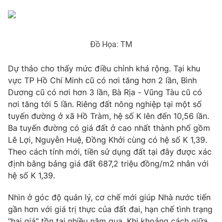
Đồ Họa: TM
THỜI BÁO VTV
Dự thảo cho thấy mức điều chỉnh khá rộng. Tại khu
Theo dõi báo trên
vực TP Hồ Chí Minh cũ có nơi tăng hơn 2 lần, Bình
Dương cũ có nơi hơn 3 lần, Bà Rịa - Vũng Tàu cũ có
nơi tăng tới 5 lần. Riêng đất nông nghiệp tại một số
Cơ quan chủ quản:
Đài Truyền hình Việt Nam
tuyến đường ở xã Hồ Tràm, hệ số K lên đến 10,56 lần.
Cơ quan báo chí:
Thời báo VTV
Ba tuyến đường có giá đất ở cao nhất thành phố gồm
Giấy phép hoạt động báo in và báo điện tử số 483/GP-BTTTT
Lê Lợi, Nguyễn Huệ, Đồng Khởi cùng có hệ số K 1,39.
cấp ngày 29/12/2023
Theo cách tính mới, tiền sử dụng đất tại đây được xác
Tổng Biên tập:
Vũ Thanh Thủy
định bằng bảng giá đất 687,2 triệu đồng/m2 nhân với
Phó Tổng Biên tập:
Nguyễn Thị Mỹ Hạnh, Phạm Quốc Thắng,
hệ số K 1,39.
Nguyễn Trọng Ninh
Tổng đài VTV:
024.38 355 931 - 024.38 355 932
Nhìn ở góc độ quản lý, cơ chế mới giúp Nhà nước tiến
gần hơn với giá trị thực của đất đai, hạn chế tình trạng
Ðiện thoại Thời báo VTV:
024.66 897 897
"hai giá" tồn tại nhiều năm qua. Khi khoảng cách giữa