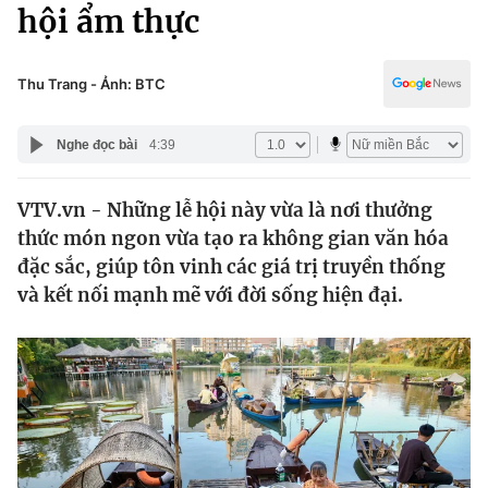
Chính trị
hội ẩm thực
Truyền hình
Văn hóa - Giải trí
Xã hội
Y tế
Thu Trang - Ảnh: BTC
Đời sống
Pháp luật
Công nghệ
Nghe đọc bài
4:39
Giáo dục
Y tế
VTV.vn - Những lễ hội này vừa là nơi thưởng
thức món ngon vừa tạo ra không gian văn hóa
Thế giới
đặc sắc, giúp tôn vinh các giá trị truyền thống
và kết nối mạnh mẽ với đời sống hiện đại.
Tin tức
Kinh tế
Thế giới đó đây
Tài chính
Dữ liệu và đời sống
Câu chuyện quốc tế
Thị trường
Truyền hình
Góc doanh nghiệp