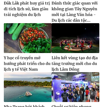
Đắk Lắk phát huy giá trị
Đánh thức giác quan với
di tích lịch sử, làm giàu
không gian Tây Nguyên
trải nghiệm du lịch
mới tại Làng Văn hóa -
Du lịch các dân tộc...
Y học cổ truyền mở
Liên kết vùng tạo dư địa
hướng phát triển cho du
tăng trưởng mới cho du
lịch y tế Việt Nam
lịch Lâm Đồng
Nha Trang hút khách
Chuỗi sự kiện phong