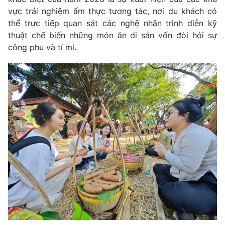
Email:
toasoan@vtv.vn
vực trải nghiệm ẩm thực tương tác, nơi du khách có
Liên hệ quảng cáo:
024-7300.7108
thể trực tiếp quan sát các nghệ nhân trình diễn kỹ
thuật chế biến những món ăn di sản vốn đòi hỏi sự
công phu và tỉ mỉ.
® Cấm sao chép dưới mọi hình thức nếu không có sự chấp
thuận bằng văn bản. Ghi rõ nguồn VTV.vn khi phát hành lại
thông tin từ website này.