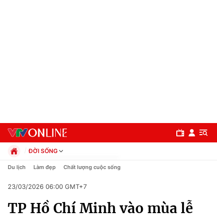
ĐỜI SỐNG
Chính trị
Du lịch
Làm đẹp
Chất lượng cuộc sống
Xã hội
23/03/2026 06:00 GMT+7
Pháp luật
Chuyên mục
Kinh tế
TP Hồ Chí Minh vào mùa lễ
Thể thao