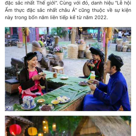
đặc sắc nhất Thế giới". Cùng với đó, danh hiệu "Lễ hội
Photo
Infographic
Ẩm thực đặc sắc nhất châu Á" cũng thuộc về sự kiện
này trong bốn năm liên tiếp kể từ năm 2022.
Video
Shorts video
VTV Money
VTV Thể thao
VTV Sức khoẻ
Bất động sản
Thị trường 24h
Tấm lòng Việt
VTV4
Vươn mình bằng AI
VTV9
VTV8
Liên hệ tòa soạn
English