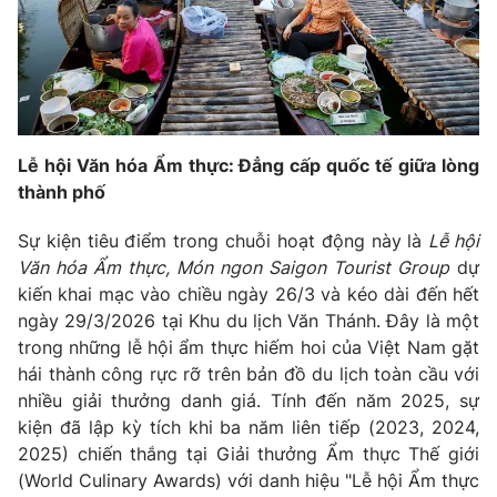
Phim VTV
Giải trí
Hậu trường
Điện ảnh
Đời sống
Nhân vật
Âm nhạc
Du lịch
Khán giả
Giáo dục
Sao
Lễ hội Văn hóa Ẩm thực: Đẳng cấp quốc tế giữa lòng
Làm đẹp
Giải sao mai
thành phố
Tuyển sinh
Công nghệ
Chất lượng cuộc sống
Sự kiện tiêu điểm trong chuỗi hoạt động này là
Lễ hội
Học trực tuyến
Hitech Công nghệ tương lai
Văn hóa Ẩm thực, Món ngon Saigon Tourist Group
dự
Giao lưu trực tuyến
kiến khai mạc vào chiều ngày 26/3 và kéo dài đến hết
Sản phẩm
ngày 29/3/2026 tại Khu du lịch Văn Thánh. Đây là một
Lịch phát sóng
trong những lễ hội ẩm thực hiếm hoi của Việt Nam gặt
Thị trường
hái thành công rực rỡ trên bản đồ du lịch toàn cầu với
Tư vấn
nhiều giải thưởng danh giá. Tính đến năm 2025, sự
kiện đã lập kỳ tích khi ba năm liên tiếp (2023, 2024,
Chuyên mục khác
2025) chiến thắng tại Giải thưởng Ẩm thực Thế giới
Emagazine
Podcast
(World Culinary Awards) với danh hiệu "Lễ hội Ẩm thực