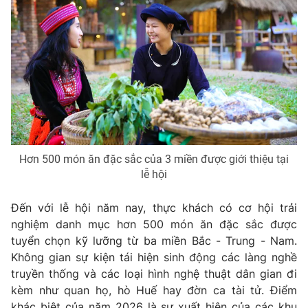
THỜI BÁO VTV
Theo dõi báo trên
Cơ quan chủ quản:
Đài Truyền hình Việt Nam
Hơn 500 món ăn đặc sắc của 3 miền được giới thiệu tại
Cơ quan báo chí:
Thời báo VTV
lễ hội
Giấy phép hoạt động báo in và báo điện tử số 483/GP-BTTTT
cấp ngày 29/12/2023
Đến với lễ hội năm nay, thực khách có cơ hội trải
Tổng Biên tập:
Vũ Thanh Thủy
nghiệm danh mục hơn 500 món ăn đặc sắc được
Phó Tổng Biên tập:
Nguyễn Thị Mỹ Hạnh, Phạm Quốc Thắng,
tuyển chọn kỹ lưỡng từ ba miền Bắc - Trung - Nam.
Nguyễn Trọng Ninh
Không gian sự kiện tái hiện sinh động các làng nghề
Tổng đài VTV:
024.38 355 931 - 024.38 355 932
truyền thống và các loại hình nghệ thuật dân gian đi
kèm như quan họ, hò Huế hay đờn ca tài tử. Điểm
Ðiện thoại Thời báo VTV:
024.66 897 897
khác biệt của năm 2026 là sự xuất hiện của các khu