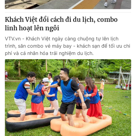
® Cấm sao chép dưới mọi hình thức nếu không có sự chấp
Khách Việt đổi cách đi du lịch, combo
thuận bằng văn bản. Ghi rõ nguồn VTV.vn khi phát hành lại
linh hoạt lên ngôi
thông tin từ website này.
VTV.vn - Khách Việt ngày càng chuộng tự lên lịch
trình, săn combo vé máy bay - khách sạn để tối ưu chi
phí và cá nhân hóa trải nghiệm du lịch.