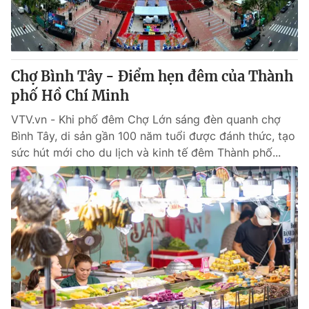
Thị trường 24h
Tấm lòng Việt
VTV4
Vươn mình bằng AI
Chợ Bình Tây - Điểm hẹn đêm của Thành
VTV9
VTV8
phố Hồ Chí Minh
VTV.vn - Khi phố đêm Chợ Lớn sáng đèn quanh chợ
Liên hệ tòa soạn
English
Bình Tây, di sản gần 100 năm tuổi được đánh thức, tạo
sức hút mới cho du lịch và kinh tế đêm Thành phố...
THỜI BÁO VTV
Theo dõi báo trên
Cơ quan chủ quản:
Đài Truyền hình Việt Nam
Cơ quan báo chí:
Thời báo VTV