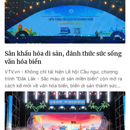
Tin tức
Kinh tế
Thế giới đó đây
Tài chính
Dữ liệu và đời sống
Câu chuyện quốc tế
Thị trường
Truyền hình
Góc doanh nghiệp
Sân khấu hóa di sản, đánh thức sức sống
Phim VTV
văn hóa biển
Giải trí
Hậu trường
VTV.vn - Không chỉ tái hiện Lễ hội Cầu ngư, chương
Điện ảnh
trình "Đắk Lắk - Sắc màu di sản miền biển" còn mở ra
Đời sống
Nhân vật
cách kể mới về văn hóa biển, biến di sản thành sức...
Âm nhạc
Du lịch
Khán giả
Giáo dục
Sao
Làm đẹp
Giải sao mai
Tuyển sinh
Công nghệ
Chất lượng cuộc sống
Học trực tuyến
Hitech Công nghệ tương lai