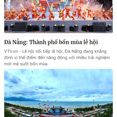
Giao lưu trực tuyến
Sản phẩm
Lịch phát sóng
Thị trường
Tư vấn
Chuyên mục khác
Đà Nẵng: Thành phố bốn mùa lễ hội
Emagazine
Podcast
VTV.vn - Lễ hội nối tiếp lễ hội, Đà Nẵng đang khẳng
định vị thế điểm đến năng động với nhiều trải nghiệm
Photo
Infographic
mới mẻ suốt bốn mùa.
Video
Shorts video
VTV Money
VTV Thể thao
VTV Sức khoẻ
Bất động sản