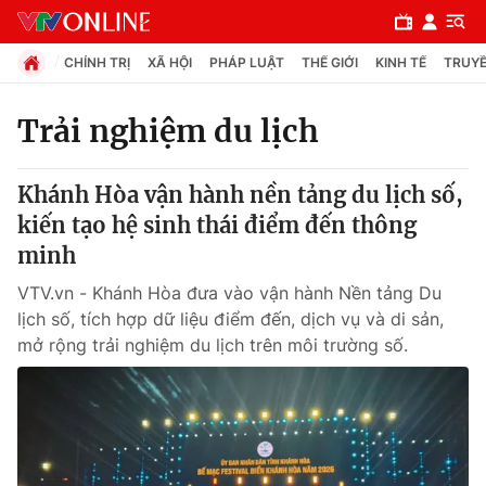
CHÍNH TRỊ
XÃ HỘI
PHÁP LUẬT
THẾ GIỚI
KINH TẾ
TRUYỀ
Trải nghiệm du lịch
Chuyên mục
Khánh Hòa vận hành nền tảng du lịch số,
Chính trị
kiến tạo hệ sinh thái điểm đến thông
minh
Xã hội
VTV.vn - Khánh Hòa đưa vào vận hành Nền tảng Du
lịch số, tích hợp dữ liệu điểm đến, dịch vụ và di sản,
Pháp luật
mở rộng trải nghiệm du lịch trên môi trường số.
Y tế
Thế giới