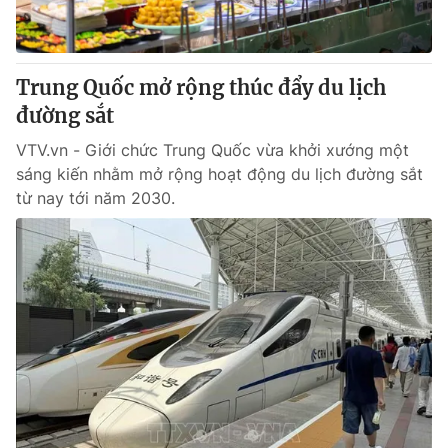
Giấy phép hoạt động báo in và báo điện tử số 483/GP-BTTTT
cấp ngày 29/12/2023
Tổng Biên tập:
Vũ Thanh Thủy
Trung Quốc mở rộng thúc đẩy du lịch
Phó Tổng Biên tập:
Nguyễn Thị Mỹ Hạnh, Phạm Quốc Thắng,
đường sắt
Nguyễn Trọng Ninh
Tổng đài VTV:
024.38 355 931 - 024.38 355 932
VTV.vn - Giới chức Trung Quốc vừa khởi xướng một
Ðiện thoại Thời báo VTV:
024.66 897 897
sáng kiến nhằm mở rộng hoạt động du lịch đường sắt
Email:
toasoan@vtv.vn
từ nay tới năm 2030.
Liên hệ quảng cáo:
024-7300.7108