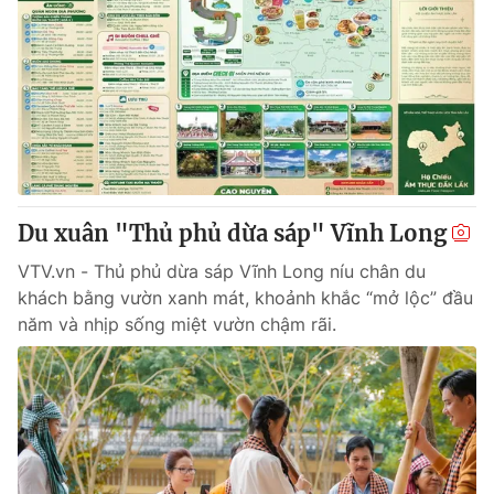
Du xuân "Thủ phủ dừa sáp" Vĩnh Long
VTV.vn - Thủ phủ dừa sáp Vĩnh Long níu chân du
khách bằng vườn xanh mát, khoảnh khắc “mở lộc” đầu
năm và nhịp sống miệt vườn chậm rãi.