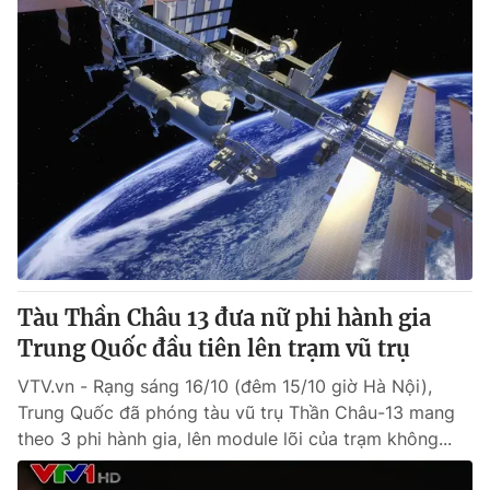
Tàu Thần Châu 13 đưa nữ phi hành gia
Trung Quốc đầu tiên lên trạm vũ trụ
VTV.vn - Rạng sáng 16/10 (đêm 15/10 giờ Hà Nội),
Trung Quốc đã phóng tàu vũ trụ Thần Châu-13 mang
theo 3 phi hành gia, lên module lõi của trạm không...