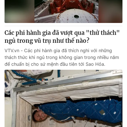
Giấy phép hoạt động báo in và báo điện tử số 483/GP-BTTTT
cấp ngày 29/12/2023
Tổng Biên tập:
Vũ Thanh Thủy
Phó Tổng Biên tập:
Nguyễn Thị Mỹ Hạnh, Phạm Quốc Thắng,
Các phi hành gia đã vượt qua "thử thách"
Nguyễn Trọng Ninh
Tổng đài VTV:
ngủ trong vũ trụ như thế nào?
024.38 355 931 - 024.38 355 932
Ðiện thoại Thời báo VTV:
024.66 897 897
VTV.vn - Các phi hành gia đã thích nghi với những
Email:
toasoan@vtv.vn
thách thức khi ngủ trong không gian trong nhiều năm
Liên hệ quảng cáo:
024-7300.7108
để chuẩn bị cho sứ mệnh đầu tiên tới Sao Hỏa.