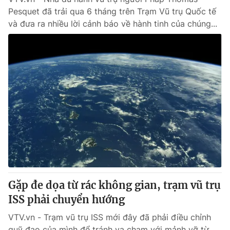
Pesquet đã trải qua 6 tháng trên Trạm Vũ trụ Quốc tế
và đưa ra nhiều lời cảnh báo về hành tinh của chúng...
Gặp đe dọa từ rác không gian, trạm vũ trụ
ISS phải chuyển hướng
VTV.vn - Trạm vũ trụ ISS mới đây đã phải điều chỉnh
quỹ đạo của mình để tránh va chạm với mảnh vỡ từ