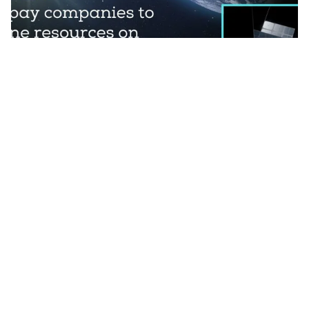
Tin mới
Video
Live
Emagazine
Trang chủ
NASA hợp tác với Tom Cruse làm phim
ngoài vũ trụ
VTV.vn - Tài tử điện ảnh Tom Cruise muốn bay ra
ngoài vũ trụ để làm phim và Cơ quan Hàng không Vũ
trụ Mỹ cho biết đang biến điều đó trở thành hiện thực.