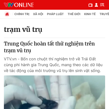
CHÍNH TRỊ
XÃ HỘI
PHÁP LUẬT
THẾ GIỚI
KINH TẾ
TRUYỀ
trạm vũ trụ
Chuyên mục
Trung Quốc hoàn tất thử nghiệm trên
Chính trị
trạm vũ trụ
VTV.vn - Bốn con chuột thí nghiệm trở về Trái Đất
Xã hội
cùng phi hành gia Trung Quốc, mang theo các dữ liệu
về tác động của môi trường vũ trụ lên sinh vật sống.
Pháp luật
Y tế
Thế giới