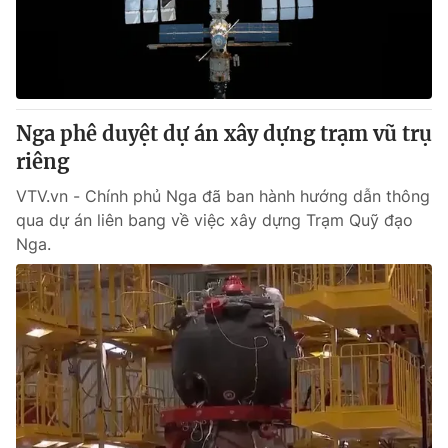
Giao lưu trực tuyến
Sản phẩm
Lịch phát sóng
Thị trường
Tư vấn
Nga phê duyệt dự án xây dựng trạm vũ trụ
Chuyên mục khác
riêng
Emagazine
Podcast
VTV.vn - Chính phủ Nga đã ban hành hướng dẫn thông
qua dự án liên bang về việc xây dựng Trạm Quỹ đạo
Photo
Infographic
Nga.
Video
Shorts video
VTV Money
VTV Thể thao
VTV Sức khoẻ
Bất động sản