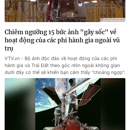
Thị trường 24h
Tấm lòng Việt
VTV4
Vươn mình bằng AI
Chiêm ngưỡng 15 bức ảnh "gây sốc" về
VTV9
VTV8
hoạt động của các phi hành gia ngoài vũ
trụ
Liên hệ tòa soạn
English
VTV.vn - Bộ ảnh độc đáo về hoạt động của các phi
hành gia và Trái Đất theo góc nhìn ngoài không gian
dưới đây có thể sẽ khiến bạn cảm thấy "choáng ngợp".
THỜI BÁO VTV
Theo dõi báo trên
Cơ quan chủ quản:
Đài Truyền hình Việt Nam
Cơ quan báo chí:
Thời báo VTV