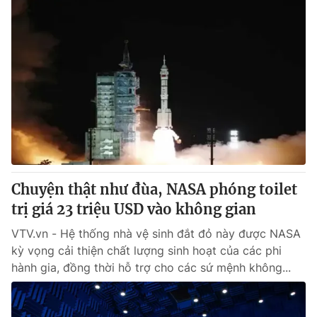
Chuyện thật như đùa, NASA phóng toilet
trị giá 23 triệu USD vào không gian
VTV.vn - Hệ thống nhà vệ sinh đắt đỏ này được NASA
kỳ vọng cải thiện chất lượng sinh hoạt của các phi
hành gia, đồng thời hỗ trợ cho các sứ mệnh không...