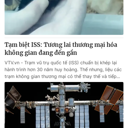
Tin tức
Kinh tế
Thế giới đó đây
Tài chính
Dữ liệu và đời sống
Câu chuyện quốc tế
Thị trường
Tạm biệt ISS: Tương lai thương mại hóa
Truyền hình
Góc doanh nghiệp
không gian đang đến gần
Phim VTV
Giải trí
VTV.vn - Trạm vũ trụ quốc tế (ISS) chuẩn bị khép lại
Hậu trường
hành trình hơn 30 năm huy hoàng. Thế nhưng, liệu các
Điện ảnh
trạm không gian thương mại có thể thay thế và tiếp...
Đời sống
Nhân vật
Âm nhạc
Du lịch
Khán giả
Giáo dục
Sao
Làm đẹp
Giải sao mai
Tuyển sinh
Công nghệ
Chất lượng cuộc sống
Học trực tuyến
Hitech Công nghệ tương lai