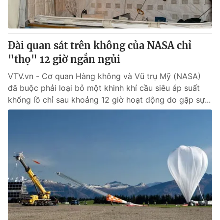
® Cấm sao chép dưới mọi hình thức nếu không có sự chấp
thuận bằng văn bản. Ghi rõ nguồn VTV.vn khi phát hành lại
Đài quan sát trên không của NASA chỉ
thông tin từ website này.
"thọ" 12 giờ ngắn ngủi
VTV.vn - Cơ quan Hàng không và Vũ trụ Mỹ (NASA)
đã buộc phải loại bỏ một khinh khí cầu siêu áp suất
khổng lồ chỉ sau khoảng 12 giờ hoạt động do gặp sự...