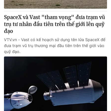
SpaceX và Vast "tham vọng" đưa trạm vũ
trụ tư nhân đầu tiên trên thế giới lên quỹ
đạo
VTV.vn - Vast có kế hoạch sử dụng tên lửa SpaceX để
đưa trạm vũ trụ thương mại đầu tiên trên thế giới vào
quỹ đạo.