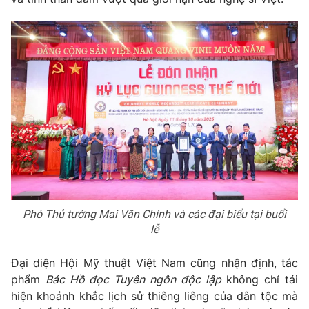
Email:
toasoan@vtv.vn
Liên hệ quảng cáo:
024-7300.7108
Phó Thủ tướng Mai Văn Chính và các đại biểu tại buổi
® Cấm sao chép dưới mọi hình thức nếu không có sự chấp
thuận bằng văn bản. Ghi rõ nguồn VTV.vn khi phát hành lại
lễ
thông tin từ website này.
Đại diện Hội Mỹ thuật Việt Nam cũng nhận định, tác
phẩm
Bác Hồ đọc Tuyên ngôn độc lập
không chỉ tái
hiện khoảnh khắc lịch sử thiêng liêng của dân tộc mà