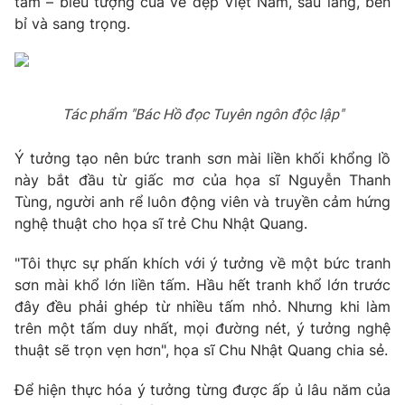
tâm – biểu tượng của vẻ đẹp Việt Nam, sâu lắng, bền
bỉ và sang trọng.
Tác phẩm "Bác Hồ đọc Tuyên ngôn độc lập"
Ý tưởng tạo nên bức tranh sơn mài liền khối khổng lồ
này bắt đầu từ giấc mơ của họa sĩ Nguyễn Thanh
Tùng, người anh rể luôn động viên và truyền cảm hứng
nghệ thuật cho họa sĩ trẻ Chu Nhật Quang.
"Tôi thực sự phấn khích với ý tưởng về một bức tranh
sơn mài khổ lớn liền tấm. Hầu hết tranh khổ lớn trước
đây đều phải ghép từ nhiều tấm nhỏ. Nhưng khi làm
trên một tấm duy nhất, mọi đường nét, ý tưởng nghệ
thuật sẽ trọn vẹn hơn", họa sĩ Chu Nhật Quang chia sẻ.
Để hiện thực hóa ý tưởng từng được ấp ủ lâu năm của