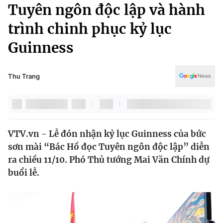
Chính trị
Tuyên ngôn độc lập và hành
Truyền hình
trình chinh phục kỷ lục
Văn hóa - Giải trí
Xã hội
Y tế
Guinness
Đời sống
Pháp luật
Công nghệ
Giáo dục
Thu Trang
Y tế
Thế giới
VTV.vn - Lễ đón nhận kỷ lục Guinness của bức
Tin tức
sơn mài “Bác Hồ đọc Tuyên ngôn độc lập” diễn
Kinh tế
Thế giới đó đây
ra chiều 11/10. Phó Thủ tướng Mai Văn Chính dự
Tài chính
buổi lễ.
Dữ liệu và đời sống
Câu chuyện quốc tế
Thị trường
Truyền hình
Góc doanh nghiệp