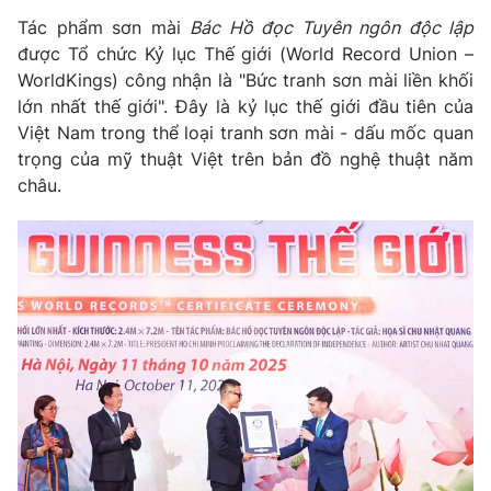
Tác phẩm sơn mài
Bác Hồ đọc Tuyên ngôn độc lập
Photo
Infographic
được Tổ chức Kỷ lục Thế giới (World Record Union –
WorldKings) công nhận là "Bức tranh sơn mài liền khối
Video
Shorts video
lớn nhất thế giới". Đây là kỷ lục thế giới đầu tiên của
Việt Nam trong thể loại tranh sơn mài - dấu mốc quan
trọng của mỹ thuật Việt trên bản đồ nghệ thuật năm
VTV Money
VTV Thể thao
châu.
VTV Sức khoẻ
Bất động sản
Thị trường 24h
Tấm lòng Việt
VTV4
Vươn mình bằng AI
VTV9
VTV8
Liên hệ tòa soạn
English