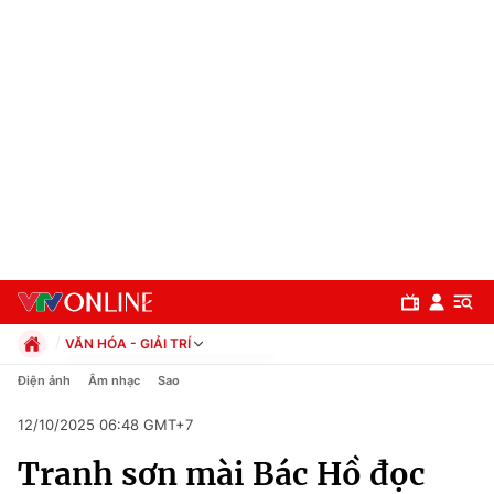
VĂN HÓA - GIẢI TRÍ
Chính trị
Điện ảnh
Âm nhạc
Sao
Xã hội
12/10/2025 06:48 GMT+7
Pháp luật
Chuyên mục
Kinh tế
Tranh sơn mài Bác Hồ đọc
Thể thao