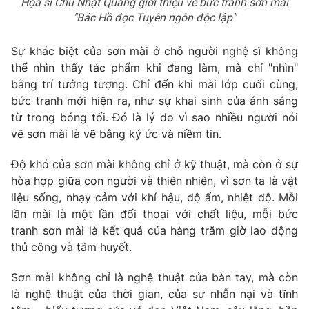
Họa sĩ Chu Nhật Quang giới thiệu về bức tranh sơn mài
"Bác Hồ đọc Tuyên ngôn độc lập"
Sự khác biệt của sơn mài ở chỗ người nghệ sĩ không
thể nhìn thấy tác phẩm khi đang làm, mà chỉ "nhìn"
bằng trí tưởng tượng. Chỉ đến khi mài lớp cuối cùng,
bức tranh mới hiện ra, như sự khai sinh của ánh sáng
từ trong bóng tối. Đó là lý do vì sao nhiều người nói
vẽ sơn mài là vẽ bằng ký ức và niềm tin.
Độ khó của sơn mài không chỉ ở kỹ thuật, mà còn ở sự
hòa hợp giữa con người và thiên nhiên, vì sơn ta là vật
liệu sống, nhạy cảm với khí hậu, độ ẩm, nhiệt độ. Mỗi
lần mài là một lần đối thoại với chất liệu, mỗi bức
tranh sơn mài là kết quả của hàng trăm giờ lao động
thủ công và tâm huyết.
Sơn mài không chỉ là nghệ thuật của bàn tay, mà còn
là nghệ thuật của thời gian, của sự nhẫn nại và tĩnh