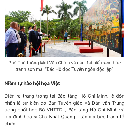
Phim VTV
Giải trí
Hậu trường
Điện ảnh
Đời sống
Nhân vật
Âm nhạc
Du lịch
Khán giả
Giáo dục
Sao
Làm đẹp
Giải sao mai
Tuyển sinh
Công nghệ
Chất lượng cuộc sống
Phó Thủ tướng Mai Văn Chính và các đại biểu xem bức
Học trực tuyến
Hitech Công nghệ tương lai
tranh sơn mài “Bác Hồ đọc Tuyên ngôn độc lập”
Giao lưu trực tuyến
Sản phẩm
Niềm tự hào hội họa Việt
Lịch phát sóng
Thị trường
Diễn ra trang trọng tại Bảo tàng Hồ Chí Minh, lễ đón
nhận là sự kiện do Ban Tuyên giáo và Dân vận Trung
Tư vấn
ương phối hợp Bộ VHTTDL, Bảo tàng Hồ Chí Minh và
Chuyên mục khác
gia đình hoạ sĩ Chu Nhật Quang - tác giả bức tranh tổ
Emagazine
Podcast
chức.