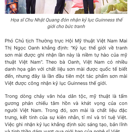
Họa sĩ Chu Nhật Quang đón nhận kỷ lục Guinness thế
giới cho bức tranh
THỜI BÁO VTV
Phó Chủ tịch Thường trực Hội Mỹ thuật Việt Nam Mai
Theo dõi báo trên
Thị Ngọc Oanh khẳng định: "Kỷ lục thế giới về tranh
sơn mài được ghi nhận lần này là niềm tự hào của mỹ
thuật Việt Nam". Theo bà Oanh, Việt Nam có nhiều
Cơ quan chủ quản:
Đài Truyền hình Việt Nam
danh họa gắn với chất liệu sơn mài được quốc tế biết
Cơ quan báo chí:
Thời báo VTV
đến, nhưng đây là lần đầu tiên một tác phẩm sơn mài
Giấy phép hoạt động báo in và báo điện tử số 483/GP-BTTTT
Việt được công nhận kỷ lục Guinness thế giới.
cấp ngày 29/12/2023
Tổng Biên tập:
Vũ Thanh Thủy
Trong dòng chảy văn hóa dân tộc, mỹ thuật là tấm
Phó Tổng Biên tập:
Nguyễn Thị Mỹ Hạnh, Phạm Quốc Thắng,
gương phản chiếu tâm hồn và khát vọng của con
Nguyễn Trọng Ninh
người Việt Nam. Trong đó, sơn mài là chất liệu đặc
Tổng đài VTV:
024.38 355 931 - 024.38 355 932
trưng, kết tinh của sự kiên nhẫn, tỉ mỉ và trí tuệ Việt.
Việc ghi nhận kỷ lục khẳng định sức sáng tạo, bản lĩnh
Ðiện thoại Thời báo VTV:
024.66 897 897
và tinh thần dám vượt qua giới hạn của nghệ sĩ Việt.