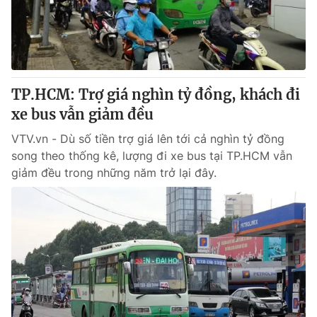
Giao lưu trực tuyến
Sản phẩm
Lịch phát sóng
Thị trường
Tư vấn
TP.HCM: Trợ giá nghìn tỷ đồng, khách đi
Chuyên mục khác
xe bus vẫn giảm đều
Emagazine
Podcast
VTV.vn - Dù số tiền trợ giá lên tới cả nghìn tỷ đồng
song theo thống kê, lượng đi xe bus tại TP.HCM vẫn
Photo
Infographic
giảm đều trong những năm trở lại đây.
Video
Shorts video
VTV Money
VTV Thể thao
VTV Sức khoẻ
Bất động sản