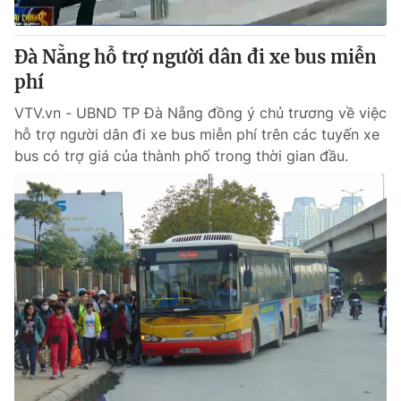
Giấy phép hoạt động báo in và báo điện tử số 483/GP-BTTTT
cấp ngày 29/12/2023
Đà Nẵng hỗ trợ người dân đi xe bus miễn
Tổng Biên tập:
Vũ Thanh Thủy
phí
Phó Tổng Biên tập:
Nguyễn Thị Mỹ Hạnh, Phạm Quốc Thắng,
Nguyễn Trọng Ninh
VTV.vn - UBND TP Đà Nẵng đồng ý chủ trương về việc
Tổng đài VTV:
024.38 355 931 - 024.38 355 932
hỗ trợ người dân đi xe bus miễn phí trên các tuyến xe
Ðiện thoại Thời báo VTV:
024.66 897 897
bus có trợ giá của thành phố trong thời gian đầu.
Email:
toasoan@vtv.vn
Liên hệ quảng cáo:
024-7300.7108