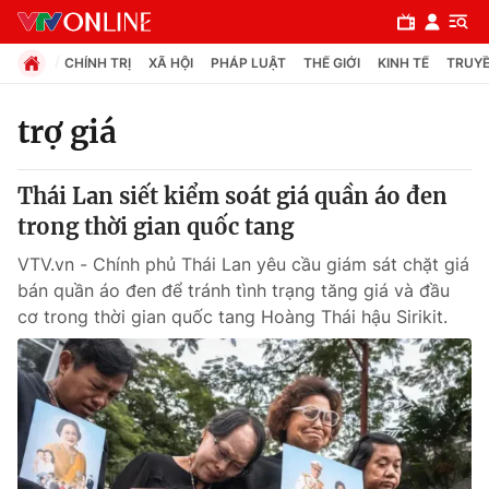
CHÍNH TRỊ
XÃ HỘI
PHÁP LUẬT
THẾ GIỚI
KINH TẾ
TRUYỀ
trợ giá
Chuyên mục
Thái Lan siết kiểm soát giá quần áo đen
Chính trị
trong thời gian quốc tang
VTV.vn - Chính phủ Thái Lan yêu cầu giám sát chặt giá
Xã hội
bán quần áo đen để tránh tình trạng tăng giá và đầu
cơ trong thời gian quốc tang Hoàng Thái hậu Sirikit.
Pháp luật
Y tế
Thế giới