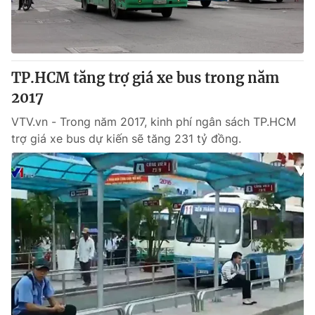
Thị trường 24h
Tấm lòng Việt
VTV4
Vươn mình bằng AI
TP.HCM tăng trợ giá xe bus trong năm
VTV9
VTV8
2017
VTV.vn - Trong năm 2017, kinh phí ngân sách TP.HCM
Liên hệ tòa soạn
English
trợ giá xe bus dự kiến sẽ tăng 231 tỷ đồng.
THỜI BÁO VTV
Theo dõi báo trên
Cơ quan chủ quản:
Đài Truyền hình Việt Nam
Cơ quan báo chí:
Thời báo VTV