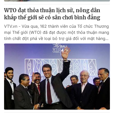
WTO đạt thỏa thuận lịch sử, nông dân
® Cấm sao chép dưới mọi hình thức nếu không có sự chấp
khắp thế giới sẽ có sân chơi bình đẳng
thuận bằng văn bản. Ghi rõ nguồn VTV.vn khi phát hành lại
thông tin từ website này.
VTV.vn - Vừa qua, 162 thành viên của Tổ chức Thương
mại Thế giới (WTO) đã đạt được một thỏa thuận mang
tính chất đột phá về loại bỏ trợ giá đối với mặt hàng...