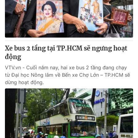
Tin tức
Kinh tế
Thế giới đó đây
Tài chính
Dữ liệu và đời sống
Câu chuyện quốc tế
Thị trường
Xe bus 2 tầng tại TP.HCM sẽ ngưng hoạt
Truyền hình
Góc doanh nghiệp
động
Phim VTV
Giải trí
VTV.vn - Cuối năm nay, hai xe bus 2 tầng đang chạy
Hậu trường
từ Đại học Nông lâm về Bến xe Chợ Lớn – TP.HCM sẽ
Điện ảnh
dừng hoạt động.
Đời sống
Nhân vật
Âm nhạc
Du lịch
Khán giả
Giáo dục
Sao
Làm đẹp
Giải sao mai
Tuyển sinh
Công nghệ
Chất lượng cuộc sống
Học trực tuyến
Hitech Công nghệ tương lai