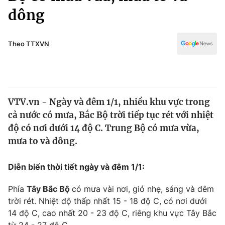
Chính trị
dông
Truyền hình
Văn hóa - Giải trí
Xã hội
Y tế
Theo TTXVN
Đời sống
Pháp luật
Công nghệ
Giáo dục
Y tế
VTV.vn - Ngày và đêm 1/1, nhiều khu vực trong
cả nước có mưa, Bắc Bộ trời tiếp tục rét với nhiệt
Thế giới
độ có nơi dưới 14 độ C. Trung Bộ có mưa vừa,
Tin tức
mưa to và dông.
Kinh tế
Thế giới đó đây
Diễn biến thời tiết ngày và đêm 1/1:
Tài chính
Dữ liệu và đời sống
Câu chuyện quốc tế
Phía
Tây Bắc Bộ
có mưa vài nơi, gió nhẹ, sáng và đêm
Thị trường
trời rét. Nhiệt độ thấp nhất 15 - 18 độ C, có nơi dưới
Truyền hình
Góc doanh nghiệp
14 độ C, cao nhất 20 - 23 độ C, riêng khu vực Tây Bắc