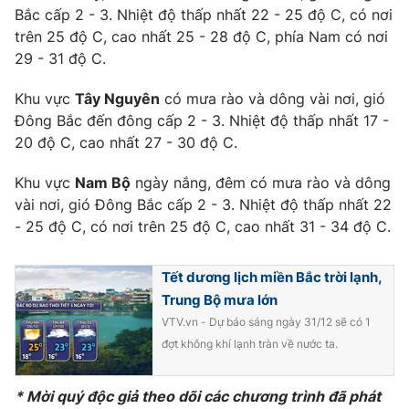
Bắc cấp 2 - 3. Nhiệt độ thấp nhất 22 - 25 độ C, có nơi
Photo
Infographic
trên 25 độ C, cao nhất 25 - 28 độ C, phía Nam có nơi
29 - 31 độ C.
Video
Shorts video
Khu vực
Tây Nguyên
có mưa rào và dông vài nơi, gió
Đông Bắc đến đông cấp 2 - 3. Nhiệt độ thấp nhất 17 -
VTV Money
VTV Thể thao
20 độ C, cao nhất 27 - 30 độ C.
Khu vực
Nam Bộ
ngày nắng, đêm có mưa rào và dông
VTV Sức khoẻ
Bất động sản
vài nơi, gió Đông Bắc cấp 2 - 3. Nhiệt độ thấp nhất 22
- 25 độ C, có nơi trên 25 độ C, cao nhất 31 - 34 độ C.
Thị trường 24h
Tấm lòng Việt
Tết dương lịch miền Bắc trời lạnh,
VTV4
Vươn mình bằng AI
Trung Bộ mưa lớn
VTV.vn - Dự báo sáng ngày 31/12 sẽ có 1
đợt không khí lạnh tràn về nước ta.
VTV9
VTV8
* Mời quý độc giả theo dõi các chương trình đã phát
Liên hệ tòa soạn
English