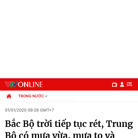
TRONG NƯỚC
Chính trị
01/01/2020 09:26 GMT+7
Xã hội
Bắc Bộ trời tiếp tục rét, Trung
Pháp luật
Chuyên mục
Kinh tế
Bộ có mưa vừa, mưa to và
Thể thao