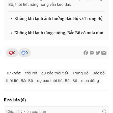
Ðiện thoại Thời báo VTV:
024.66 897 897
Bộ, thời tiết nắng nóng vẫn kéo dài.
Email:
toasoan@vtv.vn
Liên hệ quảng cáo:
024-7300.7108
Không khí lạnh ảnh hưởng Bắc Bộ và Trung Bộ
Không khí lạnh tăng cường, Bắc Bộ có mưa nhỏ
0
0
Từ khóa:
trời rét
dự báo thời tiết
Trung Bộ
Bắc bộ
thời tiết Bắc Bộ
dự báo thời tiết Bắc Bộ
mưa dông
® Cấm sao chép dưới mọi hình thức nếu không có sự chấp
thuận bằng văn bản. Ghi rõ nguồn VTV.vn khi phát hành lại
thông tin từ website này.
Bình luận
(
0
)