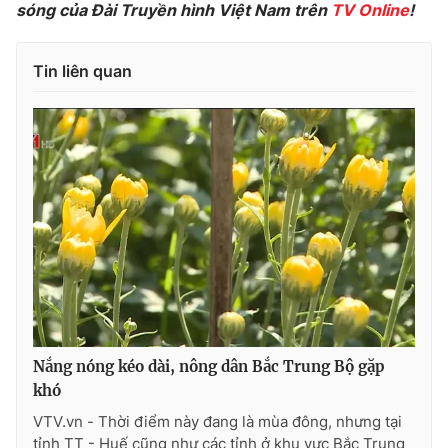
sóng của Đài Truyền hình Việt Nam trên
TV Online
!
Tin liên quan
THỜI BÁO VTV
Theo dõi báo trên
Cơ quan chủ quản:
Đài Truyền hình Việt Nam
Cơ quan báo chí:
Thời báo VTV
Giấy phép hoạt động báo in và báo điện tử số 483/GP-BTTTT
cấp ngày 29/12/2023
Tổng Biên tập:
Vũ Thanh Thủy
Nắng nóng kéo dài, nông dân Bắc Trung Bộ gặp
Phó Tổng Biên tập:
Nguyễn Thị Mỹ Hạnh, Phạm Quốc Thắng,
khó
Nguyễn Trọng Ninh
VTV.vn - Thời điểm này đang là mùa đông, nhưng tại
Tổng đài VTV:
024.38 355 931 - 024.38 355 932
tỉnh TT - Huế cũng như các tỉnh ở khu vực Bắc Trung