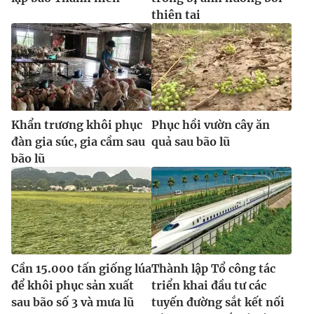
thiên tai
Khẩn trương khôi phục
Phục hồi vườn cây ăn
đàn gia súc, gia cầm sau
quả sau bão lũ
bão lũ
Cần 15.000 tấn giống lúa
Thành lập Tổ công tác
để khôi phục sản xuất
triển khai đầu tư các
sau bão số 3 và mưa lũ
tuyến đường sắt kết nối