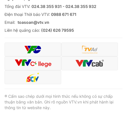
Tổng đài VTV:
024.38 355 931 - 024.38 355 932
Ðiện thoại Thời báo VTV:
0988 671 671
Email:
toasoan@vtv.vn
Liên hệ quảng cáo:
(024) 626 79595
® Cấm sao chép dưới mọi hình thức nếu không có sự chấp
thuận bằng văn bản. Ghi rõ nguồn VTV.vn khi phát hành lại
thông tin từ website này.