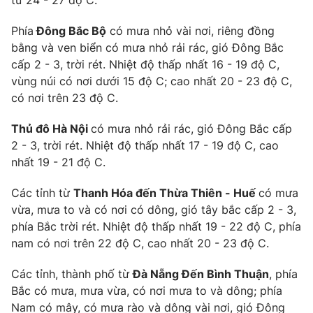
từ 24 - 27 độ C.
Phim VTV
Giải trí
Phía
Đông Bắc Bộ
có mưa nhỏ vài nơi, riêng đồng
Hậu trường
Điện ảnh
bằng và ven biển có mưa nhỏ rải rác, gió Đông Bắc
Đời sống
Nhân vật
cấp 2 - 3, trời rét. Nhiệt độ thấp nhất 16 - 19 độ C,
Âm nhạc
vùng núi có nơi dưới 15 độ C; cao nhất 20 - 23 độ C,
Du lịch
Khán giả
Giáo dục
có nơi trên 23 độ C.
Sao
Làm đẹp
Giải sao mai
Tuyển sinh
Thủ đô Hà Nội
có mưa nhỏ rải rác, gió Đông Bắc cấp
Công nghệ
Chất lượng cuộc sống
2 - 3, trời rét. Nhiệt độ thấp nhất 17 - 19 độ C, cao
Học trực tuyến
nhất 19 - 21 độ C.
Hitech Công nghệ tương lai
Giao lưu trực tuyến
Các tỉnh từ
Thanh Hóa đến Thừa Thiên - Huế
có mưa
Sản phẩm
vừa, mưa to và có nơi có dông, gió tây bắc cấp 2 - 3,
Lịch phát sóng
Thị trường
phía Bắc trời rét. Nhiệt độ thấp nhất 19 - 22 độ C, phía
nam có nơi trên 22 độ C, cao nhất 20 - 23 độ C.
Tư vấn
Chuyên mục khác
Các tỉnh, thành phố từ
Đà Nẵng Đến Bình Thuận
, phía
Bắc có mưa, mưa vừa, có nơi mưa to và dông; phía
Emagazine
Podcast
Nam có mây, có mưa rào và dông vài nơi, gió Đông