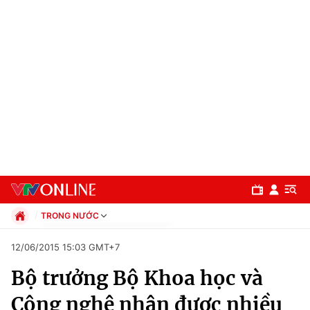
TRONG NƯỚC
Chính trị
12/06/2015 15:03 GMT+7
Xã hội
Bộ trưởng Bộ Khoa học và
Pháp luật
Chuyên mục
Kinh tế
Công nghệ nhận được nhiều
Thể thao