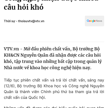
Chính trị
câu hỏi khó
Truyền hình
Văn hóa - Giải trí
Xã hội
Y tế
Thời sự - thoisuvtv@vtv.vn
Đời sống
Pháp luật
Công nghệ
Giáo dục
Y tế
VTV.vn - Mở đầu phiên chất vấn, Bộ trưởng Bộ
KH&CN Nguyễn Quân đã nhận được các câu hỏi
Thế giới
khó, tập trung vào những bất cập trong quản lý
Tin tức
Nhà nước về khoa học công nghệ hiện nay.
Kinh tế
Thế giới đó đây
Tiếp tục phiên chất vấn và trả lời chất vấn, sáng nay
Tài chính
Dữ liệu và đời sống
(12/6), Bộ trưởng Bộ Khoa học và Công nghệ Nguyễn
Câu chuyện quốc tế
Thị trường
Quân là thành viên Chính phủ thứ ba tham gia trả lời
chất vấn của Quốc hội.
Truyền hình
Góc doanh nghiệp