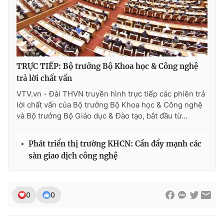
Ðiện thoại Thời báo VTV:
024.66 897 897
Email:
toasoan@vtv.vn
Liên hệ quảng cáo:
024-7300.7108
TRỰC TIẾP: Bộ trưởng Bộ Khoa học & Công nghệ
trả lời chất vấn
VTV.vn - Đài THVN truyền hình trực tiếp các phiên trả
lời chất vấn của Bộ trưởng Bộ Khoa học & Công nghệ
và Bộ trưởng Bộ Giáo dục & Đào tạo, bắt đầu từ...
Phát triển thị trường KHCN: Cần đẩy mạnh các
sàn giao dịch công nghệ
® Cấm sao chép dưới mọi hình thức nếu không có sự chấp
thuận bằng văn bản. Ghi rõ nguồn VTV.vn khi phát hành lại
thông tin từ website này.
0
0