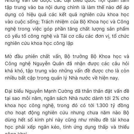
Những vấn đề được các đại biểu quốc hội quan tâm
Phim VTV
Giải trí
tập trung vào ba nội dung chính là làm thế nào để áp
Hậu trường
dụng có hiệu quả các kết quả nghiên cứu khoa học
Điện ảnh
vào cuộc sống; Trách nhiệm của Bộ Khoa học và Công
Đời sống
Nhân vật
nghệ trong việc góp phần tăng chất lượng sản phẩm
Âm nhạc
có yếu tố công nghệ và Tái cơ cấu các đơn vị, tổ chức
Du lịch
Khán giả
Giáo dục
Sao
nghiên cứu khoa học công lập
Làm đẹp
Giải sao mai
Tuyển sinh
Mờ đầu phiên chất vấn, Bộ trưởng Bộ Khoa học và
Công nghệ
Chất lượng cuộc sống
Công nghệ Nguyễn Quân đã nhận được các câu hỏi
Học trực tuyến
khá khó, tập trung vào những vấn đề được cho là còn
Hitech Công nghệ tương lai
Giao lưu trực tuyến
nhiều bất cập trong quản lý Nhà nước về hiện nay.
Sản phẩm
Đại biểu Nguyễn Mạnh Cường đã thẳn thắn đặt vấn đề
Lịch phát sóng
Thị trường
tại sao mỗi năm, ngân sách Nhà nước dành tới 2% cho
khoa học công nghệ, trong đó có tới 1.300 tỷ đồng
Tư vấn
cho hoạt động nghiên cứu nhưng chưa năm nào Bộ
Chuyên mục khác
dùng hết số kinh phí này cũng như nhiều đề tài khoa
Emagazine
Podcast
học phải xếp ngăn kéo, tính ứng dụng thấp và thiếu