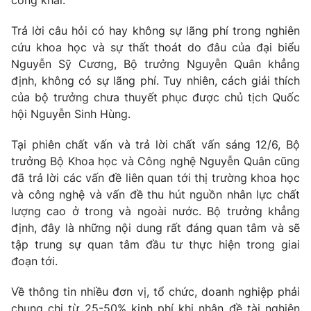
công khai.
Photo
Infographic
Trả lời câu hỏi có hay không sự lãng phí trong nghiên
cứu khoa học và sự thất thoát do đâu của đại biểu
Video
Shorts video
Nguyễn Sỹ Cương, Bộ trưởng Nguyễn Quân khẳng
định, không có sự lãng phí. Tuy nhiên, cách giải thích
của bộ trưởng chưa thuyết phục được chủ tịch Quốc
VTV Money
VTV Thể thao
hội Nguyễn Sinh Hùng.
VTV Sức khoẻ
Bất động sản
Tại phiên chất vấn và trả lời chất vấn sáng 12/6, Bộ
trưởng Bộ Khoa học và Công nghệ Nguyễn Quân cũng
đã trả lời các vấn đề liên quan tới thị trường khoa học
Thị trường 24h
Tấm lòng Việt
và công nghệ và vấn đề thu hút nguồn nhân lực chất
lượng cao ở trong và ngoài nước. Bộ trưởng khẳng
VTV4
Vươn mình bằng AI
định, đây là những nội dung rất đáng quan tâm và sẽ
tập trung sự quan tâm đầu tư thực hiện trong giai
đoạn tới.
VTV9
VTV8
Về thông tin nhiều đơn vị, tổ chức, doanh nghiệp phải
Liên hệ tòa soạn
English
chung chi từ 25-50% kinh phí khi nhận đề tài nghiên