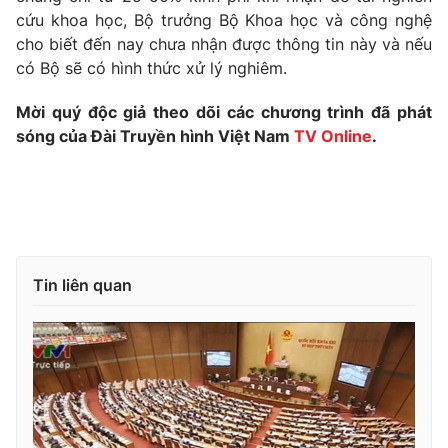
cứu khoa học, Bộ trưởng Bộ Khoa học và công nghệ
cho biết đến nay chưa nhận được thông tin này và nếu
có Bộ sẽ có hình thức xử lý nghiêm.
THỜI BÁO VTV
Mời quý độc giả theo dõi các chương trình đã phát
sóng của Đài Truyền hình Việt Nam
TV Online
.
Theo dõi báo trên
Cơ quan chủ quản:
Đài Truyền hình Việt Nam
Cơ quan báo chí:
Thời báo VTV
Tin liên quan
Giấy phép hoạt động báo in và báo điện tử số 483/GP-BTTTT
cấp ngày 29/12/2023
Tổng Biên tập:
Vũ Thanh Thủy
Phó Tổng Biên tập:
Nguyễn Thị Mỹ Hạnh, Phạm Quốc Thắng,
Nguyễn Trọng Ninh
Tổng đài VTV:
024.38 355 931 - 024.38 355 932