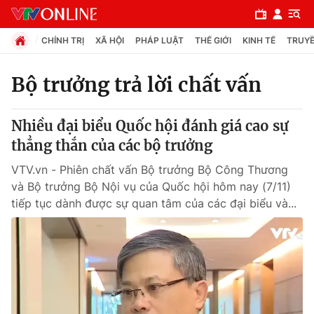
CHÍNH TRỊ
XÃ HỘI
PHÁP LUẬT
THẾ GIỚI
KINH TẾ
TRUYỀ
Bộ trưởng trả lời chất vấn
Chuyên mục
Nhiều đại biểu Quốc hội đánh giá cao sự
Chính trị
thẳng thắn của các bộ trưởng
VTV.vn - Phiên chất vấn Bộ trưởng Bộ Công Thương
Xã hội
và Bộ trưởng Bộ Nội vụ của Quốc hội hôm nay (7/11)
tiếp tục dành được sự quan tâm của các đại biểu và...
Pháp luật
Y tế
Thế giới