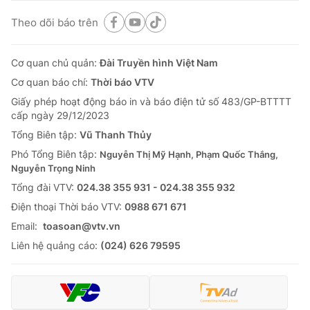
Theo dõi báo trên
Cơ quan chủ quản:
Đài Truyền hình Việt Nam
Cơ quan báo chí:
Thời báo VTV
Giấy phép hoạt động báo in và báo điện tử số 483/GP-BTTTT
cấp ngày 29/12/2023
Tổng Biên tập:
Vũ Thanh Thủy
Phó Tổng Biên tập:
Nguyễn Thị Mỹ Hạnh, Phạm Quốc Thắng,
Nguyễn Trọng Ninh
Tổng đài VTV:
024.38 355 931 - 024.38 355 932
Ðiện thoại Thời báo VTV:
0988 671 671
Email:
toasoan@vtv.vn
Liên hệ quảng cáo:
(024) 626 79595