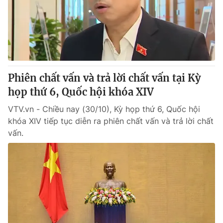
Tin tức
Kinh tế
Thế giới đó đây
Tài chính
Dữ liệu và đời sống
Câu chuyện quốc tế
Thị trường
Phiên chất vấn và trả lời chất vấn tại Kỳ
Truyền hình
Góc doanh nghiệp
họp thứ 6, Quốc hội khóa XIV
Phim VTV
Giải trí
VTV.vn - Chiều nay (30/10), Kỳ họp thứ 6, Quốc hội
Hậu trường
khóa XIV tiếp tục diễn ra phiên chất vấn và trả lời chất
Điện ảnh
vấn.
Đời sống
Nhân vật
Âm nhạc
Du lịch
Khán giả
Giáo dục
Sao
Làm đẹp
Giải sao mai
Tuyển sinh
Công nghệ
Chất lượng cuộc sống
Học trực tuyến
Hitech Công nghệ tương lai