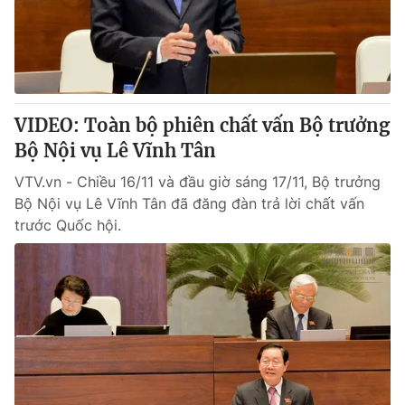
Thị trường 24h
Tấm lòng Việt
VTV4
Vươn mình bằng AI
VTV9
VTV8
VIDEO: Toàn bộ phiên chất vấn Bộ trưởng
Bộ Nội vụ Lê Vĩnh Tân
Liên hệ tòa soạn
English
VTV.vn - Chiều 16/11 và đầu giờ sáng 17/11, Bộ trưởng
Bộ Nội vụ Lê Vĩnh Tân đã đăng đàn trả lời chất vấn
trước Quốc hội.
THỜI BÁO VTV
Theo dõi báo trên
Cơ quan chủ quản:
Đài Truyền hình Việt Nam
Cơ quan báo chí:
Thời báo VTV