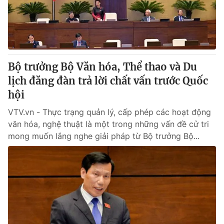
Giao lưu trực tuyến
Sản phẩm
Lịch phát sóng
Thị trường
Tư vấn
Bộ trưởng Bộ Văn hóa, Thể thao và Du
Chuyên mục khác
lịch đăng đàn trả lời chất vấn trước Quốc
Emagazine
Podcast
hội
VTV.vn - Thực trạng quản lý, cấp phép các hoạt động
Photo
Infographic
văn hóa, nghệ thuật là một trong những vấn đề cử tri
mong muốn lắng nghe giải pháp từ Bộ trưởng Bộ...
Video
Shorts video
VTV Money
VTV Thể thao
VTV Sức khoẻ
Bất động sản