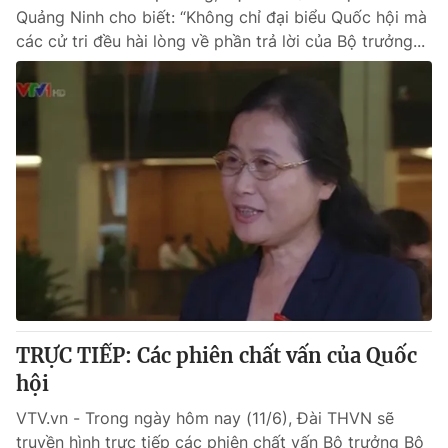
Quảng Ninh cho biết: “Không chỉ đại biểu Quốc hội mà
các cử tri đều hài lòng về phần trả lời của Bộ trưởng...
TRỰC TIẾP: Các phiên chất vấn của Quốc
hội
VTV.vn - Trong ngày hôm nay (11/6), Đài THVN sẽ
truyền hình trực tiếp các phiên chất vấn Bộ trưởng Bộ