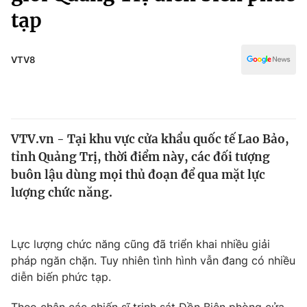
Chính trị
tạp
Truyền hình
Văn hóa - Giải trí
Xã hội
Y tế
VTV8
Đời sống
Pháp luật
Công nghệ
Giáo dục
Y tế
VTV.vn - Tại khu vực cửa khẩu quốc tế Lao Bảo,
tỉnh Quảng Trị, thời điểm này, các đối tượng
Thế giới
buôn lậu dùng mọi thủ đoạn để qua mặt lực
Tin tức
lượng chức năng.
Kinh tế
Thế giới đó đây
Tài chính
Dữ liệu và đời sống
Lực lượng chức năng cũng đã triển khai nhiều giải
Câu chuyện quốc tế
Thị trường
pháp ngăn chặn. Tuy nhiên tình hình vẫn đang có nhiều
diễn biến phức tạp.
Truyền hình
Góc doanh nghiệp