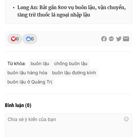
Ðiện thoại Thời báo VTV:
024.66 897 897
Long An: Bắt gần 800 vụ buôn lậu, vận chuyển,
Email:
toasoan@vtv.vn
tàng trữ thuốc lá ngoại nhập lậu
Liên hệ quảng cáo:
024-7300.7108
0
0
Từ khóa:
buôn lậu
chống buôn lậu
buôn lậu hàng hóa
buôn lậu đường kính
buôn lậu ở Quảng Trị
Bình luận
(
0
)
® Cấm sao chép dưới mọi hình thức nếu không có sự chấp
thuận bằng văn bản. Ghi rõ nguồn VTV.vn khi phát hành lại
thông tin từ website này.