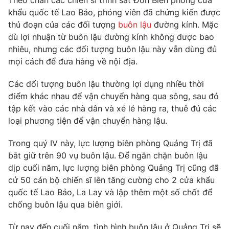
Theo chân các chiến sĩ trinh sát Đồn Biên phòng cửa
Phim VTV
Giải trí
khẩu quốc tế Lao Bảo, phóng viên đã chứng kiến được
Hậu trường
thủ đoạn của các đối tượng
buôn lậu
đường kính. Mặc
Điện ảnh
dù lợi nhuận từ buôn lậu đường kính không được bao
Đời sống
Nhân vật
nhiêu, nhưng các đối tượng buôn lậu này vẫn dùng đủ
Âm nhạc
mọi cách để đưa hàng về nội địa.
Du lịch
Khán giả
Giáo dục
Sao
Làm đẹp
Các đối tượng buôn lậu thường lợi dụng nhiều thời
Giải sao mai
Tuyển sinh
điểm khác nhau để vận chuyển hàng qua sông, sau đó
Công nghệ
Chất lượng cuộc sống
tập kết vào các nhà dân và xé lẻ hàng ra, thuê đủ các
Học trực tuyến
loại phương tiện để vận chuyển hàng lậu.
Hitech Công nghệ tương lai
Giao lưu trực tuyến
Sản phẩm
Trong quý IV này, lực lượng biên phòng Quảng Trị đã
bắt giữ trên 90 vụ buôn lậu. Để ngăn chặn buôn lậu
Lịch phát sóng
Thị trường
dịp cuối năm, lực lượng biên phòng Quảng Trị cũng đã
cử 50 cán bộ chiến sĩ lên tăng cường cho 2 cửa khẩu
Tư vấn
quốc tế Lao Bảo, La Lay và lập thêm một số chốt để
Chuyên mục khác
chống buôn lậu qua biên giới.
Emagazine
Podcast
Từ nay đến cuối năm, tình hình buôn lậu ở Quảng Trị sẽ