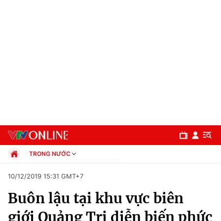
TRONG NƯỚC
Chính trị
10/12/2019 15:31 GMT+7
Xã hội
Buôn lậu tại khu vực biên
Pháp luật
Chuyên mục
Kinh tế
giới Quảng Trị diễn biến phức
Thể thao