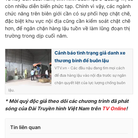
còn nhiều diễn biến phức tạp. Chính vì vậy, các ngành
Photo
Infographic
chức năng trên biên giới cần có sự phối hợp chặt chẽ,
đặc biệt khu vực nội địa cũng cần kiểm soát chặt chẽ
Video
Shorts video
hơn, để ngăn chặn hàng lậu tuồn về làm lũng đoạn thị
trường trong dịp cuối năm.
VTV Money
VTV Thể thao
Cảnh báo tình trạng giả danh xe
thương binh để buôn lậu
VTV Sức khoẻ
Bất động sản
VTV.vn - Các đầu nậu đang tìm mọi cách
để đưa hàng lậu vào nội địa trước sự ngăn
Thị trường 24h
Tấm lòng Việt
chặn quyết liệt của lực lượng chống buôn
lậu.
VTV4
Vươn mình bằng AI
* Mời quý độc giả theo dõi các chương trình đã phát
sóng của Đài Truyền hình Việt Nam trên
TV Online
!
VTV9
VTV8
Tin liên quan
Liên hệ tòa soạn
English