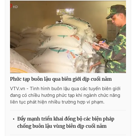
THỜI BÁO VTV
Theo dõi báo trên
Cơ quan chủ quản:
Đài Truyền hình Việt Nam
Phức tạp buôn lậu qua biên giới dịp cuối năm
Cơ quan báo chí:
Thời báo VTV
VTV.vn - Tình hình buôn lậu qua các tuyến biên giới
Giấy phép hoạt động báo in và báo điện tử số 483/GP-BTTTT
đang có chiều hướng phức tạp khi ngành chức năng
cấp ngày 29/12/2023
liên tục phát hiện nhiều trường hợp vi phạm.
Tổng Biên tập:
Vũ Thanh Thủy
Phó Tổng Biên tập:
Nguyễn Thị Mỹ Hạnh, Phạm Quốc Thắng,
Đẩy mạnh triển khai đồng bộ các biện pháp
Nguyễn Trọng Ninh
chống buôn lậu vùng biên dịp cuối năm
Tổng đài VTV:
024.38 355 931 - 024.38 355 932