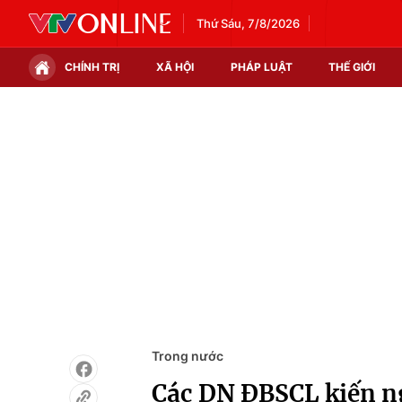
Thứ Sáu, 7/8/2026
CHÍNH TRỊ
XÃ HỘI
PHÁP LUẬT
THẾ GIỚI
Chính trị
Xã hội
Thế giới
Kinh tế
Tin tức
Tài chính
Thế giới đó đây
Thị trường
Câu chuyện quốc tế
Góc doanh nghiệp
Dữ liệu và đời sống
Trong nước
Các DN ĐBSCL kiến ng