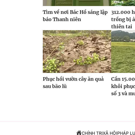
Tìm về nơi Bác Hồ sáng lập
312.000 h
báo Thanh niên
trồng bị 
thiên tai
Phục hồi vườn cây ăn quả
Cần 15.00
sau bão lũ
khôi phục
số 3 và m
CHÍNH TRỊ
XÃ HỘI
PHÁP L