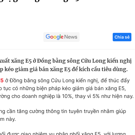
Góc ảnh
Giáo dục
Công nghệ
Chia sẻ
Tuyển sinh
Hitech Công ng
Học trực tuyến
Sản phẩm
xuất xăng E5 ở Đồng bằng sông Cửu Long kiến nghị
g
Thị trường
 kéo giảm giá bán xăng E5 để kích cầu tiêu dùng.
Tư vấn
E5
ở Đồng bằng sông Cửu Long kiến nghị, để thúc đẩy
ếp tục có những biện pháp kéo giảm giá bán xăng E5,
ờng cho doanh nghiệp là 10%, thay vì 5% như hiện nay.
ng cần tăng cường thông tin tuyên truyền nhằm giúp
ẩm này.
ối được giao nhiệm vụ phân phối xăng E5, với lượng