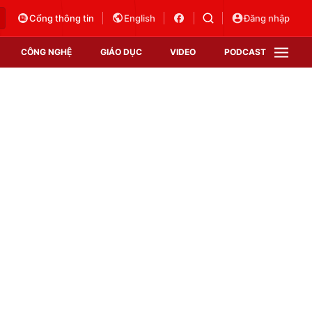
Cổng thông tin
English
Đăng nhập
CÔNG NGHỆ
GIÁO DỤC
VIDEO
PODCAST
VTV Money
VTV Thể thao
VTV Sức khoẻ
Bất động sản
Thị trường 24h
Tấm lòng Việt
Vươn mình bằng AI
VTV4
VTV8
VTV9
Lịch phát sóng
Giao lưu trực tuyến
Sự kiện