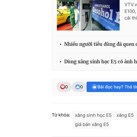
VTV.v
E100,
cải t
Nhiều người tiêu dùng đã quen 
Dùng xăng sinh học E5 có ảnh 
0
0
Bài đọc hay? Thả t
Từ khóa:
xăng sinh học E5
xăng E5
giá bán xăng E5