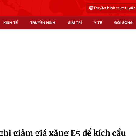
Truyền hình trực tuyến
KINH TẾ
TRUYỀN HÌNH
GIẢI TRÍ
Y TẾ
ĐỜI SỐNG
Pháp luật
Y tế
Truyền hình
Multimedia
Phim VTV
Video
Hậu trường
Shorts video
Nhân vật
Podcast
Khán giả
EMagazine
Giải sao mai
Photo
hị giảm giá xăng E5 để kích cầu
Infographic