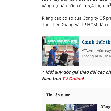
3
xăng dự báo cần có là 5,4 triệu m
Riêng các cơ sở của Công ty Cổ 
Thơ, Tiền Giang và TP.HCM đã cung
Chính thức t
VTV.vn - Hôm nay 
khoáng RON 92 b
* Mời quý độc giả theo dõi các c
Nam trên
TV
Online
!
Tin liên quan
Xăng 