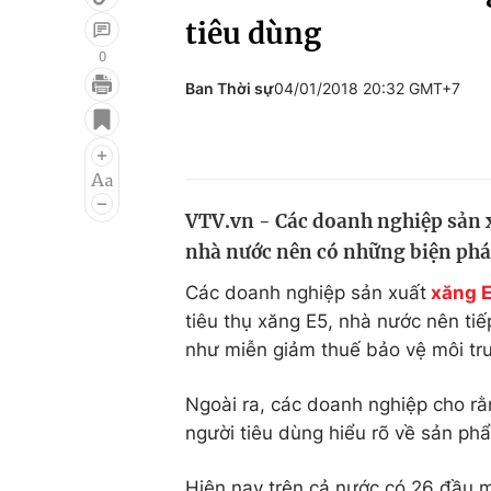
tiêu dùng
0
Ban Thời sự
04/01/2018 20:32 GMT+7
Giải trí
Đời sống
Điện ảnh
Du lịch
Âm nhạc
Làm đẹp
VTV.vn - Các doanh nghiệp sản 
Sao
Chất lượng cuộc sốn
nhà nước nên có những biện pháp
Các doanh nghiệp sản xuất
xăng 
tiêu thụ xăng E5, nhà nước nên ti
như miễn giảm thuế bảo vệ môi trư
Ngoài ra, các doanh nghiệp cho rằ
người tiêu dùng hiểu rõ về sản ph
Hiện nay trên cả nước có 26 đầu m