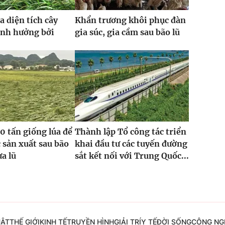
a diện tích cây
Khẩn trương khôi phục đàn
ảnh hưởng bởi
gia súc, gia cầm sau bão lũ
0 tấn giống lúa để
Thành lập Tổ công tác triển
 sản xuất sau bão
khai đầu tư các tuyến đường
ưa lũ
sắt kết nối với Trung Quốc...
UẬT
THẾ GIỚI
KINH TẾ
TRUYỀN HÌNH
GIẢI TRÍ
Y TẾ
ĐỜI SỐNG
CÔNG NG