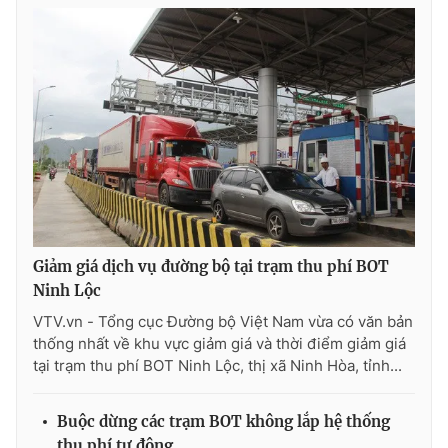
Photo
Infographic
Video
Shorts video
VTV Money
VTV Thể thao
VTV Sức khoẻ
Bất động sản
Thị trường 24h
Tấm lòng Việt
Giảm giá dịch vụ đường bộ tại trạm thu phí BOT
Ninh Lộc
VTV.vn - Tổng cục Đường bộ Việt Nam vừa có văn bản
VTV4
Vươn mình bằng AI
thống nhất về khu vực giảm giá và thời điểm giảm giá
tại trạm thu phí BOT Ninh Lộc, thị xã Ninh Hòa, tỉnh...
VTV9
VTV8
Buộc dừng các trạm BOT không lắp hệ thống
Liên hệ tòa soạn
English
thu phí tự động