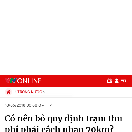
TRONG NƯỚC
Chính trị
16/05/2018 06:08 GMT+7
Xã hội
Có nên bỏ quy định trạm thu
Pháp luật
Chuyên mục
Kinh tế
phí phải cách nhau 70km?
Thể thao