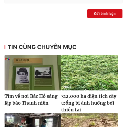
Ðiện thoại Thời báo VTV:
024.66 897 897
Email:
toasoan@vtv.vn
Gửi bình luận
Liên hệ quảng cáo:
024-7300.7108
TIN CÙNG CHUYÊN MỤC
Tìm về nơi Bác Hồ sáng
312.000 ha diện tích cây
® Cấm sao chép dưới mọi hình thức nếu không có sự chấp
lập báo Thanh niên
trồng bị ảnh hưởng bởi
thuận bằng văn bản. Ghi rõ nguồn VTV.vn khi phát hành lại
thiên tai
thông tin từ website này.