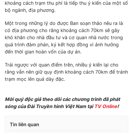
Phim VTV
khoảng cách trạm thu phí là tiếp thu ý kiến của một số
Giải trí
bộ ngành, địa phương.
Hậu trường
Điện ảnh
Một trong những lý do được Ban soạn thảo nêu ra là
Đời sống
Nhân vật
có địa phương cho rằng khoảng cách 70km sẽ gây
Âm nhạc
Du lịch
Khán giả
khó khăn cho nhà đầu tư và cơ quan nhà nước trong
Giáo dục
Sao
quá trình đàm phán, ký kết hợp đồng vì ảnh hưởng
Làm đẹp
Giải sao mai
đến thời gian hoàn vốn của dự án.
Tuyển sinh
Công nghệ
Chất lượng cuộc sống
Trái ngược với quan điểm trên, nhiều ý kiến lại cho
Học trực tuyến
Hitech Công nghệ tương lai
rằng vẫn nên giữ quy định khoảng cách 70km để tránh
Giao lưu trực tuyến
trạm mọc lên quá dày đặc.
Sản phẩm
Lịch phát sóng
Thị trường
Mời quý độc giả theo dõi các chương trình đã phát
Tư vấn
sóng của Đài Truyền hình Việt Nam tại
TV Online
!
Chuyên mục khác
Tin liên quan
Emagazine
Podcast