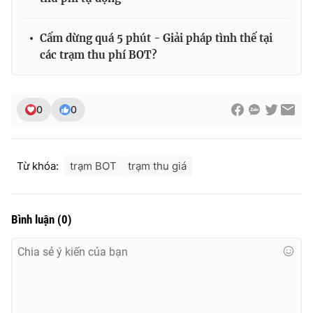
Cấm dừng quá 5 phút - Giải pháp tình thế tại
các trạm thu phí BOT?
THỜI BÁO VTV
0
0
Theo dõi báo trên
Từ khóa:
trạm BOT
trạm thu giá
Cơ quan chủ quản:
Đài Truyền hình Việt Nam
Cơ quan báo chí:
Thời báo VTV
Giấy phép hoạt động báo in và báo điện tử số 483/GP-BTTTT
Bình luận
(
0
)
cấp ngày 29/12/2023
Tổng Biên tập:
Vũ Thanh Thủy
Phó Tổng Biên tập:
Nguyễn Thị Mỹ Hạnh, Phạm Quốc Thắng,
Nguyễn Trọng Ninh
Tổng đài VTV:
024.38 355 931 - 024.38 355 932