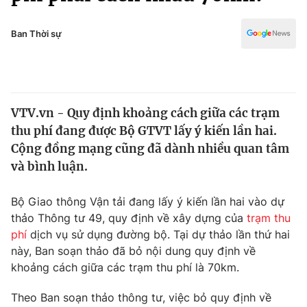
Chính trị
Truyền hình
Văn hóa - Giải trí
Ban Thời sự
Xã hội
Y tế
Đời sống
Pháp luật
Công nghệ
Giáo dục
VTV.vn - Quy định khoảng cách giữa các trạm
Y tế
thu phí đang được Bộ GTVT lấy ý kiến lần hai.
Cộng đồng mạng cũng đã dành nhiều quan tâm
Thế giới
và bình luận.
Tin tức
Bộ Giao thông Vận tải đang lấy ý kiến lần hai vào dự
Kinh tế
thảo Thông tư 49, quy định về xây dựng của
trạm thu
Thế giới đó đây
Tài chính
phí
dịch vụ sử dụng đường bộ. Tại dự thảo lần thứ hai
Dữ liệu và đời sống
Câu chuyện quốc tế
này, Ban soạn thảo đã bỏ nội dung quy định về
Thị trường
khoảng cách giữa các trạm thu phí là 70km.
Truyền hình
Góc doanh nghiệp
Theo Ban soạn thảo thông tư, việc bỏ quy định về