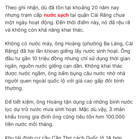
Phim VTV
Giải trí
Theo ghi nhận, dù đã tồn tại khoảng 20 năm nay
Hậu trường
nhưng trạm cấp
nước sạch
tại quận Cái Răng chưa
Điện ảnh
một ngày hoạt động. Đến thời điểm này, nó đã rệu rã
Đời sống
Nhân vật
và không còn khả năng khai thác.
Âm nhạc
Du lịch
Khán giả
Giáo dục
Không có nước máy, ông Hoàng (phường Ba Láng, Cái
Sao
Làm đẹp
Răng) đã hai lần khoan giếng lấy nước sinh hoạt. Ông
Giải sao mai
Tuyển sinh
đầu tư gần 10 triệu đồng nhưng chỉ sử dụng thời gian
Công nghệ
Chất lượng cuộc sống
ngắn, nguồn nước giếng cạn dần. Không khai thác
Học trực tuyến
được nước ngầm, ông bấm bụng câu nước nhờ nhà
Hitech Công nghệ tương lai
Giao lưu trực tuyến
người quen ngoài quốc lộ với giá cao gấp đôi bình
Sản phẩm
thường.
Lịch phát sóng
Thị trường
Để tiết kiệm, ông Hoàng tận dụng cả những bình nước
lọc dự trữ nước mưa sinh hoạt. Mặc dù vậy, 3 nhân
Tư vấn
khẩu trong gia đình ông cũng tiêu tốn hơn 100.000
Chuyên mục khác
tiền nước mỗi tháng.
Emagazine
Podcast
Khu tái định cư cầu Cần Thơ cách Quốc lộ 1A hơn