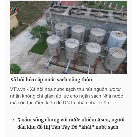
THỜI BÁO VTV
Theo dõi báo trên
Cơ quan chủ quản:
Đài Truyền hình Việt Nam
Xã hội hóa cấp nước sạch nông thôn
Cơ quan báo chí:
Thời báo VTV
VTV.vn - Xã hội hóa nước sạch thu hút nguồn lực tư
Giấy phép hoạt động báo in và báo điện tử số 483/GP-BTTTT
nhân không chỉ giảm áp lực cho ngân sách Nhà nước
cấp ngày 29/12/2023
mà còn tạo điều kiện để DN tư nhân phát triển.
Tổng Biên tập:
Vũ Thanh Thủy
Phó Tổng Biên tập:
Nguyễn Thị Mỹ Hạnh, Phạm Quốc Thắng,
5 năm sống chung với nước nhiễm Asen, người
Nguyễn Trọng Ninh
dân khu đô thị Tân Tây Đô "khát" nước sạch
Tổng đài VTV:
024.38 355 931 - 024.38 355 932