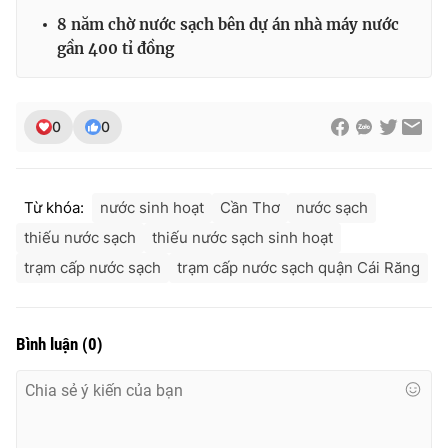
Ðiện thoại Thời báo VTV:
024.66 897 897
8 năm chờ nước sạch bên dự án nhà máy nước
Email:
toasoan@vtv.vn
gần 400 tỉ đồng
Liên hệ quảng cáo:
024-7300.7108
0
0
Từ khóa:
nước sinh hoạt
Cần Thơ
nước sạch
thiếu nước sạch
thiếu nước sạch sinh hoạt
trạm cấp nước sạch
trạm cấp nước sạch quận Cái Răng
Bình luận
(
0
)
® Cấm sao chép dưới mọi hình thức nếu không có sự chấp
thuận bằng văn bản. Ghi rõ nguồn VTV.vn khi phát hành lại
thông tin từ website này.