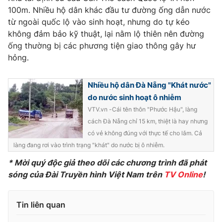
100m. Nhiều hộ dân khác đầu tư đường ống dẫn nước
Photo
Infographic
từ ngoài quốc lộ vào sinh hoạt, nhưng do tự kéo
không đảm bảo kỹ thuật, lại nằm lộ thiên nên đường
Video
Shorts video
ống thường bị các phương tiện giao thông gây hư
hỏng.
VTV Money
VTV Thể thao
Nhiều hộ dân Đà Nẵng "Khát nước"
do nước sinh hoạt ô nhiễm
VTV Sức khoẻ
Bất động sản
VTV.vn -Cái tên thôn "Phước Hậu", làng
cách Đà Nẵng chỉ 15 km, thiệt là hay nhưng
Thị trường 24h
Tấm lòng Việt
có vẻ không đúng với thực tế cho lắm. Cả
làng đang rơi vào trình trạng "khát" do nước bị ô nhiễm.
VTV4
Vươn mình bằng AI
* Mời quý độc giả theo dõi các chương trình đã phát
sóng của Đài Truyền hình Việt Nam trên
TV Online
!
VTV9
VTV8
Tin liên quan
Liên hệ tòa soạn
English