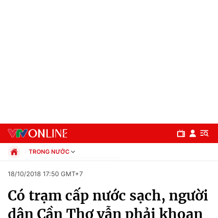
TRONG NƯỚC
Chính trị
18/10/2018 17:50 GMT+7
Xã hội
Có trạm cấp nước sạch, người
Pháp luật
Chuyên mục
Kinh tế
dân Cần Thơ vẫn phải khoan
Thể thao