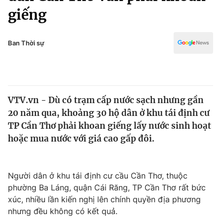
Chính trị
giếng
Truyền hình
Văn hóa - Giải trí
Xã hội
Y tế
Ban Thời sự
Đời sống
Pháp luật
Công nghệ
Giáo dục
Y tế
VTV.vn - Dù có trạm cấp nước sạch nhưng gần
20 năm qua, khoảng 30 hộ dân ở khu tái định cư
Thế giới
TP Cần Thơ phải khoan giếng lấy nước sinh hoạt
Tin tức
hoặc mua nước với giá cao gấp đôi.
Kinh tế
Thế giới đó đây
Tài chính
Dữ liệu và đời sống
Người dân ở khu tái định cư cầu Cần Thơ, thuộc
Câu chuyện quốc tế
Thị trường
phường Ba Láng, quận Cái Răng, TP Cần Thơ rất bức
xúc, nhiều lần kiến nghị lên chính quyền địa phương
Truyền hình
Góc doanh nghiệp
nhưng đều không có kết quả.