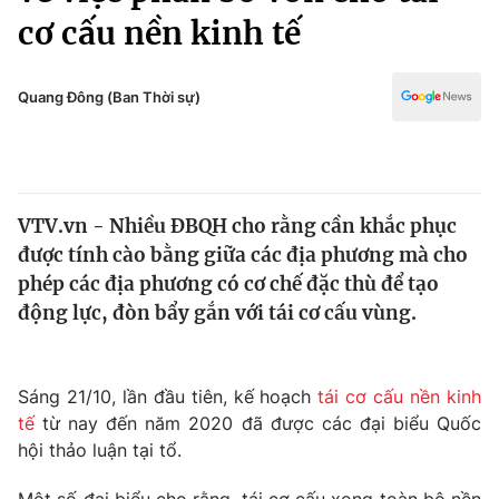
Chính trị
cơ cấu nền kinh tế
Truyền hình
Văn hóa - Giải trí
Xã hội
Y tế
Quang Đông (Ban Thời sự)
Đời sống
Pháp luật
Công nghệ
Giáo dục
Y tế
VTV.vn - Nhiều ĐBQH cho rằng cần khắc phục
được tính cào bằng giữa các địa phương mà cho
Thế giới
phép các địa phương có cơ chế đặc thù để tạo
Tin tức
động lực, đòn bẩy gắn với tái cơ cấu vùng.
Kinh tế
Thế giới đó đây
Tài chính
Dữ liệu và đời sống
Sáng 21/10, lần đầu tiên, kế hoạch
tái cơ cấu nền kinh
Câu chuyện quốc tế
Thị trường
tế
từ nay đến năm 2020 đã được các đại biểu Quốc
hội thảo luận tại tổ.
Truyền hình
Góc doanh nghiệp