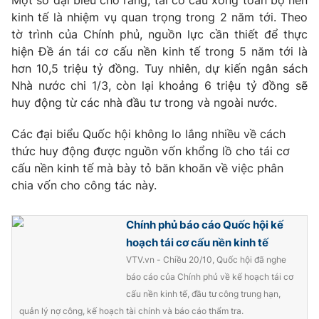
Một số đại biểu cho rằng, tái cơ cấu xong toàn bộ nền
Phim VTV
Giải trí
kinh tế là nhiệm vụ quan trọng trong 2 năm tới. Theo
Hậu trường
tờ trình của Chính phủ, nguồn lực cần thiết để thực
Điện ảnh
hiện Đề án tái cơ cấu nền kinh tế trong 5 năm tới là
Đời sống
Nhân vật
hơn 10,5 triệu tỷ đồng. Tuy nhiên, dự kiến ngân sách
Âm nhạc
Nhà nước chi 1/3, còn lại khoảng 6 triệu tỷ đồng sẽ
Du lịch
Khán giả
Giáo dục
Sao
huy động từ các nhà đầu tư trong và ngoài nước.
Làm đẹp
Giải sao mai
Tuyển sinh
Các đại biểu Quốc hội không lo lắng nhiều về cách
Công nghệ
Chất lượng cuộc sống
thức huy động được nguồn vốn khổng lồ cho tái cơ
Học trực tuyến
cấu nền kinh tế mà bày tỏ băn khoăn về việc phân
Hitech Công nghệ tương lai
Giao lưu trực tuyến
chia vốn cho công tác này.
Sản phẩm
Lịch phát sóng
Chính phủ báo cáo Quốc hội kế
Thị trường
hoạch tái cơ cấu nền kinh tế
Tư vấn
VTV.vn - Chiều 20/10, Quốc hội đã nghe
Chuyên mục khác
báo cáo của Chính phủ về kế hoạch tái cơ
cấu nền kinh tế, đầu tư công trung hạn,
Emagazine
Podcast
quản lý nợ công, kế hoạch tài chính và báo cáo thẩm tra.