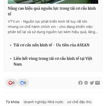
Ðiện thoại Thời báo VTV:
024.66 897 897
Nâng cao hiệu quả nguồn lực trong tái cơ cấu kinh
Email:
toasoan@vtv.vn
tế
Liên hệ quảng cáo:
024-7300.7108
VTV.vn - Nguồn lực phát triển kinh tế tuy rất lớn
nhưng cơ chế hành chính xin - cho đang khiến việc
phân bổ lại và sử dụng nguồn lực kém hiệu quả, lãng...
Tái cơ cấu nền kinh tế - Ưu tiên của ASEAN
Liên kết vùng trong tái cơ cấu kinh tế tại Việt
Nam
® Cấm sao chép dưới mọi hình thức nếu không có sự chấp
0
0
thuận bằng văn bản. Ghi rõ nguồn VTV.vn khi phát hành lại
thông tin từ website này.
Từ khóa:
doanh nghiệp Nhà nước
cơ chế đặc thù