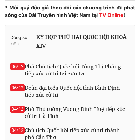
* Mời quý độc giả theo dõi các chương trình đã phát
Photo
Infographic
sóng của Đài Truyền hình Việt Nam tại
TV Online
!
Video
Shorts video
KỲ HỌP THỨ HAI QUỐC HỘI KHOÁ
Dòng sự
kiện:
XIV
VTV Money
VTV Thể thao
VTV Sức khoẻ
Bất động sản
Phó Chủ tịch Quốc hội Tòng Thị Phóng
06/12
tiếp xúc cử tri tại Sơn La
Thị trường 24h
Tấm lòng Việt
Đoàn đại biểu Quốc hội tỉnh Bình Định
06/12
tiếp xúc cử tri
VTV4
Vươn mình bằng AI
Phó Thủ tướng Vương Đình Huệ tiếp xúc
04/12
cử tri Hà Tĩnh
VTV9
VTV8
Chủ tịch Quốc hội tiếp xúc cử tri thành
04/12
Liên hệ tòa soạn
English
phố Cần Thơ