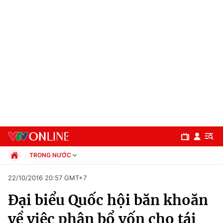
TRONG NƯỚC
Chính trị
22/10/2016 20:57 GMT+7
Xã hội
Đại biểu Quốc hội băn khoăn
Pháp luật
Chuyên mục
Kinh tế
về việc phân bổ vốn cho tái
Thể thao