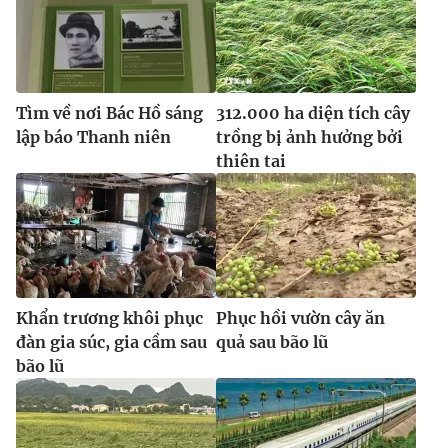
Ðiện thoại Thời báo VTV:
024.66 897 897
Email:
toasoan@vtv.vn
Liên hệ quảng cáo:
024-7300.7108
Tìm về nơi Bác Hồ sáng
312.000 ha diện tích cây
lập báo Thanh niên
trồng bị ảnh hưởng bởi
thiên tai
Khẩn trương khôi phục
Phục hồi vườn cây ăn
đàn gia súc, gia cầm sau
quả sau bão lũ
® Cấm sao chép dưới mọi hình thức nếu không có sự chấp
bão lũ
thuận bằng văn bản. Ghi rõ nguồn VTV.vn khi phát hành lại
thông tin từ website này.