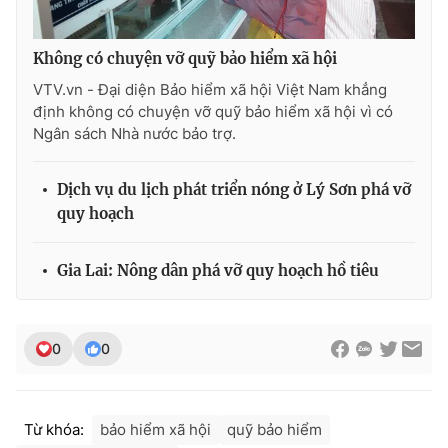
Photo
Infographic
Không có chuyện vỡ quỹ bảo hiểm xã hội
VTV.vn - Đại diện Bảo hiểm xã hội Việt Nam khẳng
Video
Shorts video
định không có chuyện vỡ quỹ bảo hiểm xã hội vì có
Ngân sách Nhà nước bảo trợ.
VTV Money
VTV Thể thao
Dịch vụ du lịch phát triển nóng ở Lý Sơn phá vỡ
VTV Sức khoẻ
Bất động sản
quy hoạch
Thị trường 24h
Tấm lòng Việt
Gia Lai: Nông dân phá vỡ quy hoạch hồ tiêu
VTV4
Vươn mình bằng AI
0
0
VTV9
VTV8
Từ khóa:
bảo hiểm xã hội
quỹ bảo hiểm
Liên hệ tòa soạn
English