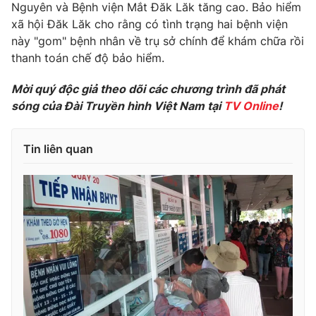
Phim VTV
Nguyên và Bệnh viện Mắt Đăk Lăk tăng cao. Bảo hiểm
Giải trí
xã hội Đăk Lăk cho rằng có tình trạng hai bệnh viện
Hậu trường
này "gom" bệnh nhân về trụ sở chính để khám chữa rồi
Điện ảnh
Đời sống
thanh toán chế độ bảo hiểm.
Nhân vật
Âm nhạc
Du lịch
Khán giả
Mời quý độc giả theo dõi các chương trình đã phát
Giáo dục
Sao
sóng của Đài Truyền hình Việt Nam tại
TV Online
!
Làm đẹp
Giải sao mai
Tuyển sinh
Công nghệ
Chất lượng cuộc sống
Tin liên quan
Học trực tuyến
Hitech Công nghệ tương lai
Giao lưu trực tuyến
Sản phẩm
Lịch phát sóng
Thị trường
Tư vấn
Chuyên mục khác
Emagazine
Podcast