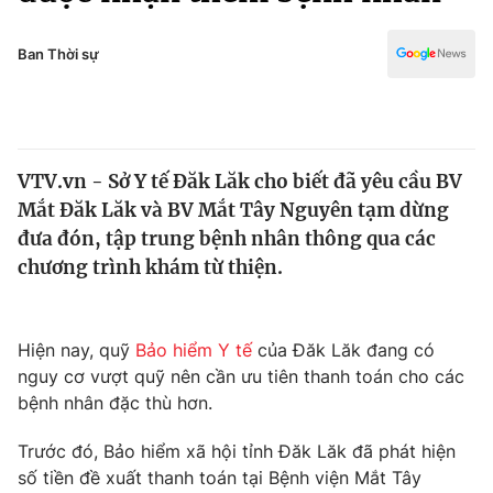
Chính trị
Truyền hình
Văn hóa - Giải trí
Ban Thời sự
Xã hội
Y tế
Đời sống
Pháp luật
Công nghệ
Giáo dục
VTV.vn - Sở Y tế Đăk Lăk cho biết đã yêu cầu BV
Y tế
Mắt Đăk Lăk và BV Mắt Tây Nguyên tạm dừng
đưa đón, tập trung bệnh nhân thông qua các
Thế giới
chương trình khám từ thiện.
Tin tức
Kinh tế
Hiện nay, quỹ
Bảo hiểm Y tế
của Đăk Lăk đang có
Thế giới đó đây
Tài chính
nguy cơ vượt quỹ nên cần ưu tiên thanh toán cho các
Dữ liệu và đời sống
Câu chuyện quốc tế
bệnh nhân đặc thù hơn.
Thị trường
Trước đó, Bảo hiểm xã hội tỉnh Đăk Lăk đã phát hiện
Truyền hình
Góc doanh nghiệp
số tiền đề xuất thanh toán tại Bệnh viện Mắt Tây