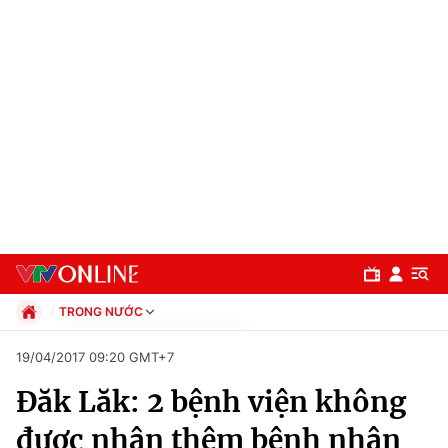
TRONG NƯỚC
Chính trị
19/04/2017 09:20 GMT+7
Xã hội
Đăk Lăk: 2 bệnh viện không
Pháp luật
Chuyên mục
Kinh tế
được nhận thêm bệnh nhân
Thể thao