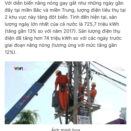
Phim VTV
Với diễn biến nắng nóng gay gắt như những ngày gần
Giải trí
đây tại miền Bắc và miền Trung, lượng điện tiêu thụ tại
Hậu trường
2 khu vực này tăng đột biến. Tính đến hiện tại, sản
Điện ảnh
Đời sống
lượng ngày lớn nhất của cả nước là 725,7 triệu kWh
Nhân vật
Âm nhạc
(tăng gần 13% so với năm 2017). Sản lượng điện thụ
Du lịch
Khán giả
điện đã tăng hơn 74 triệu kWh so với các ngày trước
Giáo dục
Sao
giai đoạn nắng nóng (tương ứng với mức tăng gần
Làm đẹp
Giải sao mai
12%).
Tuyển sinh
Công nghệ
Chất lượng cuộc sống
Học trực tuyến
Hitech Công nghệ tương lai
Giao lưu trực tuyến
Sản phẩm
Lịch phát sóng
Thị trường
Tư vấn
Chuyên mục khác
Emagazine
Podcast
Ảnh minh họa