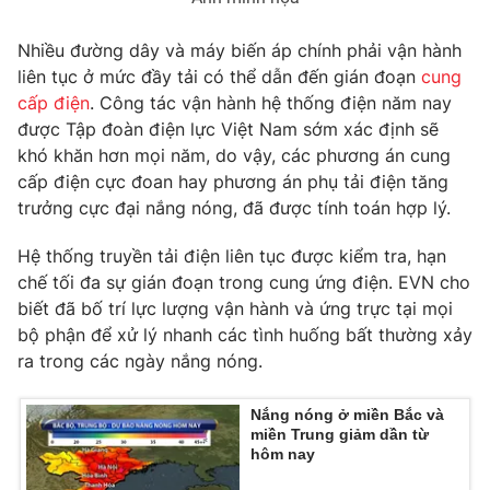
Photo
Infographic
Nhiều đường dây và máy biến áp chính phải vận hành
liên tục ở mức đầy tải có thể dẫn đến gián đoạn
cung
Video
Shorts video
cấp điện
. Công tác vận hành hệ thống điện năm nay
được Tập đoàn điện lực Việt Nam sớm xác định sẽ
khó khăn hơn mọi năm, do vậy, các phương án cung
VTV Money
VTV Thể thao
cấp điện cực đoan hay phương án phụ tải điện tăng
trưởng cực đại nắng nóng, đã được tính toán hợp lý.
VTV Sức khoẻ
Bất động sản
Hệ thống truyền tải điện liên tục được kiểm tra, hạn
chế tối đa sự gián đoạn trong cung ứng điện. EVN cho
Thị trường 24h
Tấm lòng Việt
biết đã bố trí lực lượng vận hành và ứng trực tại mọi
bộ phận để xử lý nhanh các tình huống bất thường xảy
VTV4
Vươn mình bằng AI
ra trong các ngày nắng nóng.
VTV9
VTV8
Nắng nóng ở miền Bắc và
miền Trung giảm dần từ
hôm nay
Liên hệ tòa soạn
English