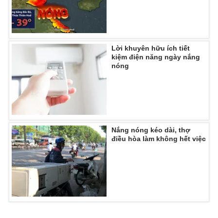
THỜI BÁO VTV
Lời khuyên hữu ích tiết
kiệm điện năng ngày nắng
nóng
Theo dõi báo trên
Cơ quan chủ quản:
Đài Truyền hình Việt Nam
Nắng nóng kéo dài, thợ
Cơ quan báo chí:
Thời báo VTV
điều hòa làm không hết việc
Giấy phép hoạt động báo in và báo điện tử số 483/GP-BTTTT
cấp ngày 29/12/2023
Tổng Biên tập:
Vũ Thanh Thủy
Phó Tổng Biên tập:
Nguyễn Thị Mỹ Hạnh, Phạm Quốc Thắng,
Nguyễn Trọng Ninh
Tổng đài VTV:
024.38 355 931 - 024.38 355 932