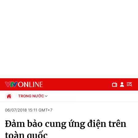
TRONG NƯỚC
Chính trị
06/07/2018 15:11 GMT+7
Xã hội
Đảm bảo cung ứng điện trên
Pháp luật
Chuyên mục
Kinh tế
toàn quốc
Thể thao