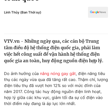
Chính trị
Truyền hình
Văn hóa - Giải trí
Linh Thủy (Ban Thời sự)
Xã hội
Y tế
Đời sống
Pháp luật
Công nghệ
Giáo dục
VTV.vn - Những ngày qua, các cán bộ Trung
Y tế
tâm điều độ hệ thống điện quốc gia, phải làm
việc hết công suất để vận hành hệ thống điện
Thế giới
quốc gia an toàn, huy động nguồn điện hợp lý.
Tin tức
Do ảnh hưởng của
nắng nóng gay gắt
, điện năng tiêu
Kinh tế
thụ các ngày vừa qua đã tăng rất cao. Thậm chí, lượng
Thế giới đó đây
Tài chính
điện tiêu thụ đã vượt hơn 12% so với mức đỉnh của
Dữ liệu và đời sống
Câu chuyện quốc tế
năm 2017. Công tác huy động nguồn điện linh hoạt,
Thị trường
hợp lý giữa các khu vực, giảm tối đa sự cố điện vào
Truyền hình
thời điểm này đang là áp lực lớn nhất.
Góc doanh nghiệp