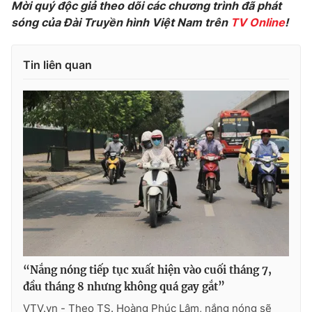
Mời quý độc giả theo dõi các chương trình đã phát
Ðiện thoại Thời báo VTV:
024.66 897 897
sóng của Đài Truyền hình Việt Nam trên
TV Online
!
Email:
toasoan@vtv.vn
Liên hệ quảng cáo:
024-7300.7108
Tin liên quan
® Cấm sao chép dưới mọi hình thức nếu không có sự chấp
thuận bằng văn bản. Ghi rõ nguồn VTV.vn khi phát hành lại
“Nắng nóng tiếp tục xuất hiện vào cuối tháng 7,
thông tin từ website này.
đầu tháng 8 nhưng không quá gay gắt”
VTV.vn - Theo TS. Hoàng Phúc Lâm, nắng nóng sẽ