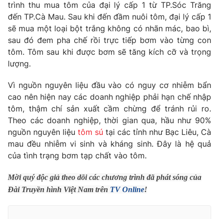
Phim VTV
trình thu mua tôm của đại lý cấp 1 từ TP.Sóc Trăng
Giải trí
đến TP.Cà Mau. Sau khi đến đầm nuôi tôm, đại lý cấp 1
Hậu trường
sẽ mua một loại bột trắng không có nhãn mác, bao bì,
Điện ảnh
Đời sống
sau đó đem pha chế rồi trực tiếp bơm vào từng con
Nhân vật
Âm nhạc
tôm. Tôm sau khi được bơm sẽ tăng kích cỡ và trọng
Du lịch
Khán giả
lượng.
Giáo dục
Sao
Làm đẹp
Giải sao mai
Vì nguồn nguyên liệu đầu vào có nguy cơ nhiễm bẩn
Tuyển sinh
Công nghệ
cao nên hiện nay các doanh nghiệp phải hạn chế nhập
Chất lượng cuộc sống
Học trực tuyến
tôm, thậm chí sản xuất cầm chừng để tránh rủi ro.
Hitech Công nghệ tương lai
Theo các doanh nghiệp, thời gian qua, hầu như 90%
Giao lưu trực tuyến
nguồn nguyên liệu
tôm sú
tại các tỉnh như Bạc Liêu, Cà
Sản phẩm
mau đều nhiễm vi sinh và kháng sinh. Đây là hệ quả
Lịch phát sóng
Thị trường
của tình trạng bơm tạp chất vào tôm.
Tư vấn
Mời quý độc giả theo dõi các chương trình đã phát sóng của
Chuyên mục khác
Đài Truyền hình Việt Nam trên
TV Online
!
Emagazine
Podcast