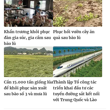
Khẩn trương khôi phục
Phục hồi vườn cây ăn
đàn gia súc, gia cầm sau
quả sau bão lũ
bão lũ
Cần 15.000 tấn giống lúa
Thành lập Tổ công tác
để khôi phục sản xuất
triển khai đầu tư các
sau bão số 3 và mưa lũ
tuyến đường sắt kết nối
với Trung Quốc và Lào