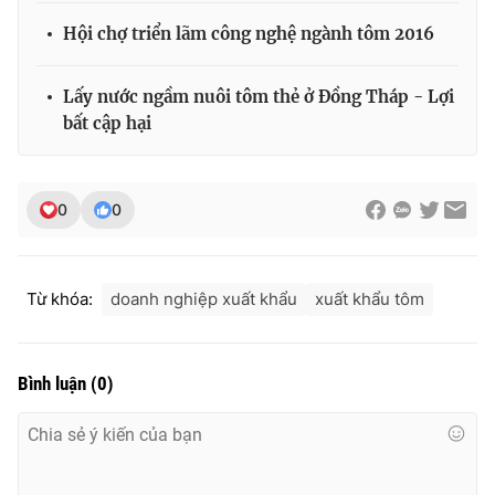
Ðiện thoại Thời báo VTV:
024.66 897 897
Hội chợ triển lãm công nghệ ngành tôm 2016
Email:
toasoan@vtv.vn
Liên hệ quảng cáo:
024-7300.7108
Lấy nước ngầm nuôi tôm thẻ ở Đồng Tháp - Lợi
bất cập hại
0
0
Từ khóa:
doanh nghiệp xuất khẩu
xuất khẩu tôm
Bình luận
(
0
)
® Cấm sao chép dưới mọi hình thức nếu không có sự chấp
thuận bằng văn bản. Ghi rõ nguồn VTV.vn khi phát hành lại
thông tin từ website này.