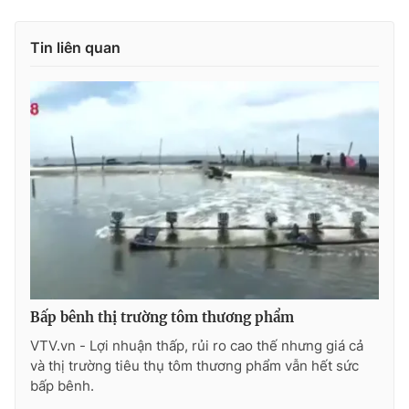
Tin liên quan
THỜI BÁO VTV
Theo dõi báo trên
Cơ quan chủ quản:
Đài Truyền hình Việt Nam
Cơ quan báo chí:
Thời báo VTV
Giấy phép hoạt động báo in và báo điện tử số 483/GP-BTTTT
cấp ngày 29/12/2023
Bấp bênh thị trường tôm thương phẩm
Tổng Biên tập:
Vũ Thanh Thủy
VTV.vn - Lợi nhuận thấp, rủi ro cao thế nhưng giá cả
Phó Tổng Biên tập:
Nguyễn Thị Mỹ Hạnh, Phạm Quốc Thắng,
và thị trường tiêu thụ tôm thương phẩm vẫn hết sức
Nguyễn Trọng Ninh
bấp bênh.
Tổng đài VTV:
024.38 355 931 - 024.38 355 932