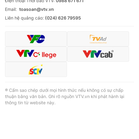
Ðiện thoại Thời báo VTV:
0988 671 671
Email:
toasoan@vtv.vn
Liên hệ quảng cáo:
(024) 626 79595
® Cấm sao chép dưới mọi hình thức nếu không có sự chấp
thuận bằng văn bản. Ghi rõ nguồn VTV.vn khi phát hành lại
thông tin từ website này.