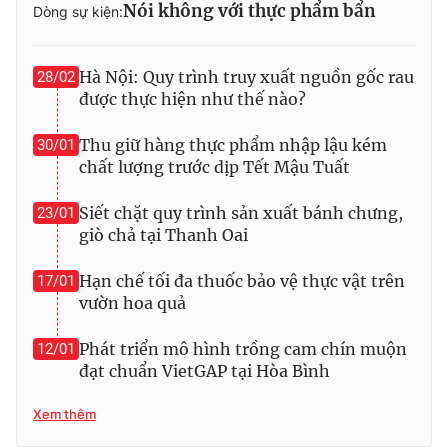
Nói không với thực phẩm bẩn
Dòng sự kiện:
Photo
Infographic
Hà Nội: Quy trình truy xuất nguồn gốc rau
28/02
Video
Shorts video
được thực hiện như thế nào?
Thu giữ hàng thực phẩm nhập lậu kém
30/01
VTV Money
VTV Thể thao
chất lượng trước dịp Tết Mậu Tuất
VTV Sức khoẻ
Bất động sản
Siết chặt quy trình sản xuất bánh chưng,
23/01
giò chả tại Thanh Oai
Thị trường 24h
Tấm lòng Việt
Hạn chế tối đa thuốc bảo vệ thực vật trên
17/01
vườn hoa quả
VTV4
Vươn mình bằng AI
Phát triển mô hình trồng cam chín muộn
12/01
đạt chuẩn VietGAP tại Hòa Bình
VTV9
VTV8
Xem thêm
Liên hệ tòa soạn
English