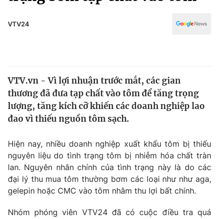
Chính trị
Truyền hình
Văn hóa - Giải trí
VTV24
Xã hội
Y tế
Đời sống
Pháp luật
Công nghệ
Giáo dục
VTV.vn - Vì lợi nhuận trước mắt, các gian
Y tế
thương đã đưa tạp chất vào tôm để tăng trọng
lượng, tăng kích cỡ khiến các doanh nghiệp lao
Thế giới
đao vì thiếu nguồn tôm sạch.
Tin tức
Hiện nay, nhiều doanh nghiệp xuất khẩu tôm bị thiếu
Kinh tế
nguyên liệu do tình trạng tôm bị nhiễm hóa chất tràn
Thế giới đó đây
Tài chính
lan. Nguyên nhân chính của tình trạng này là do các
Dữ liệu và đời sống
Câu chuyện quốc tế
đại lý thu mua tôm thường bơm các loại như như aga,
Thị trường
gelepin hoặc CMC vào tôm nhằm thu lợi bất chính.
Truyền hình
Góc doanh nghiệp
Nhóm phóng viên VTV24 đã có cuộc điều tra quá