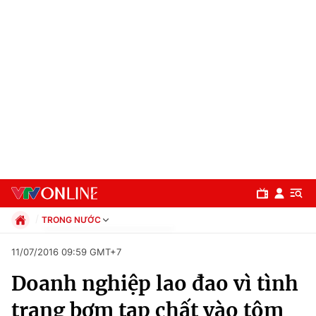
TRONG NƯỚC
Chính trị
11/07/2016 09:59 GMT+7
Xã hội
Doanh nghiệp lao đao vì tình
Pháp luật
Chuyên mục
Kinh tế
trạng bơm tạp chất vào tôm
Thể thao