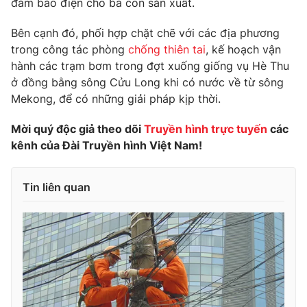
đảm bảo điện cho bà con sản xuất.
Phim VTV
Giải trí
Hậu trường
Bên cạnh đó, phối hợp chặt chẽ với các địa phương
Điện ảnh
trong công tác phòng
chống thiên tai
, kế hoạch vận
Đời sống
Nhân vật
hành các trạm bơm trong đợt xuống giống vụ Hè Thu
Âm nhạc
ở đồng bằng sông Cửu Long khi có nước về từ sông
Du lịch
Khán giả
Giáo dục
Sao
Mekong, để có những giải pháp kịp thời.
Làm đẹp
Giải sao mai
Tuyển sinh
Mời quý độc giả theo dõi
Truyền hình trực tuyến
các
Công nghệ
Chất lượng cuộc sống
kênh của Đài Truyền hình Việt Nam!
Học trực tuyến
Hitech Công nghệ tương lai
Giao lưu trực tuyến
Tin liên quan
Sản phẩm
Lịch phát sóng
Thị trường
Tư vấn
Chuyên mục khác
Emagazine
Podcast