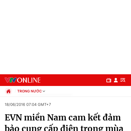
TRONG NƯỚC
Chính trị
18/06/2016 07:04 GMT+7
Xã hội
EVN miền Nam cam kết đảm
Pháp luật
Chuyên mục
Kinh tế
bảo cung cấp điện trong mùa
Thể thao