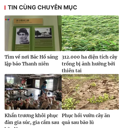
Ðiện thoại Thời báo VTV:
024.66 897 897
TIN CÙNG CHUYÊN MỤC
Email:
toasoan@vtv.vn
Liên hệ quảng cáo:
024-7300.7108
Tìm về nơi Bác Hồ sáng
312.000 ha diện tích cây
lập báo Thanh niên
trồng bị ảnh hưởng bởi
thiên tai
® Cấm sao chép dưới mọi hình thức nếu không có sự chấp
thuận bằng văn bản. Ghi rõ nguồn VTV.vn khi phát hành lại
thông tin từ website này.
Khẩn trương khôi phục
Phục hồi vườn cây ăn
đàn gia súc, gia cầm sau
quả sau bão lũ