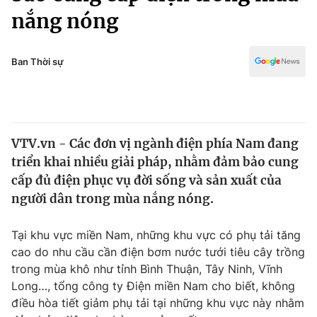
Chính trị
nắng nóng
Truyền hình
Văn hóa - Giải trí
Xã hội
Y tế
Ban Thời sự
Đời sống
Pháp luật
Công nghệ
Giáo dục
Y tế
VTV.vn - Các đơn vị ngành điện phía Nam đang
triển khai nhiều giải pháp, nhằm đảm bảo cung
Thế giới
cấp đủ điện phục vụ đời sống và sản xuất của
Tin tức
người dân trong mùa nắng nóng.
Kinh tế
Thế giới đó đây
Tại khu vực miền Nam, những khu vực có phụ tải tăng
Tài chính
Dữ liệu và đời sống
cao do nhu cầu cần điện bơm nước tưới tiêu cây trồng
Câu chuyện quốc tế
Thị trường
trong mùa khô như tỉnh Bình Thuận, Tây Ninh, Vĩnh
Long…, tổng công ty Điện miền Nam cho biết, không
Truyền hình
Góc doanh nghiệp
điều hòa tiết giảm phụ tải tại những khu vực này nhằm