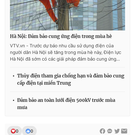
Photo
Infographic
Video
Shorts video
Hà Nội: Đảm bảo cung ứng điện trong mùa hè
VTV Money
VTV Thể thao
VTV.vn - Trước dự báo nhu cầu sử dụng điện của
người dân Hà Nội sẽ tăng trong mùa hè này, Điện lực
Hà Nội đã sớm có các giải pháp đảm bảo cung ứng...
VTV Sức khoẻ
Bất động sản
Thủy điện tham gia chống hạn và đảm bảo cung
Thị trường 24h
Tấm lòng Việt
cấp điện tại miền Trung
VTV4
Vươn mình bằng AI
Đảm bảo an toàn lưới điện 500kV trước mùa
mưa
VTV9
VTV8
0
0
Liên hệ tòa soạn
English