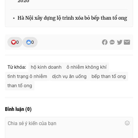
2020
Ðiện thoại Thời báo VTV:
024.66 897 897
Email:
toasoan@vtv.vn
Hà Nội xây dựng lộ trình xóa bỏ bếp than tổ ong
Liên hệ quảng cáo:
024-7300.7108
0
0
Từ khóa:
hộ kinh doanh
ô nhiễm không khí
tình trạng ô nhiễm
dịch vụ ăn uống
bếp than tổ ong
than tổ ong
® Cấm sao chép dưới mọi hình thức nếu không có sự chấp
Bình luận
(
0
)
thuận bằng văn bản. Ghi rõ nguồn VTV.vn khi phát hành lại
thông tin từ website này.