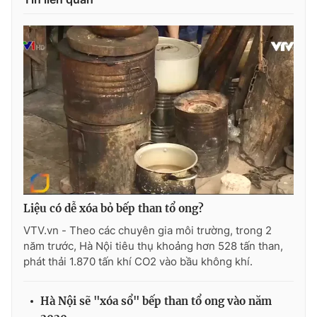
THỜI BÁO VTV
Theo dõi báo trên
Cơ quan chủ quản:
Đài Truyền hình Việt Nam
Cơ quan báo chí:
Thời báo VTV
Liệu có dễ xóa bỏ bếp than tổ ong?
Giấy phép hoạt động báo in và báo điện tử số 483/GP-BTTTT
VTV.vn - Theo các chuyên gia môi trường, trong 2
cấp ngày 29/12/2023
năm trước, Hà Nội tiêu thụ khoảng hơn 528 tấn than,
Tổng Biên tập:
Vũ Thanh Thủy
phát thải 1.870 tấn khí CO2 vào bầu không khí.
Phó Tổng Biên tập:
Nguyễn Thị Mỹ Hạnh, Phạm Quốc Thắng,
Nguyễn Trọng Ninh
Hà Nội sẽ "xóa sổ" bếp than tổ ong vào năm
Tổng đài VTV:
024.38 355 931 - 024.38 355 932