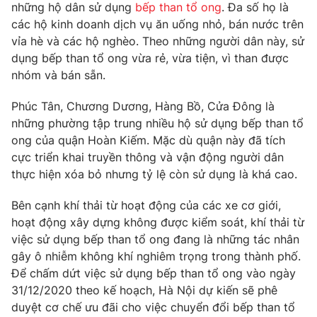
Phim VTV
những hộ dân sử dụng
bếp than tổ ong
. Đa số họ là
Giải trí
các hộ kinh doanh dịch vụ ăn uống nhỏ, bán nước trên
Hậu trường
vỉa hè và các hộ nghèo. Theo những người dân này, sử
Điện ảnh
Đời sống
dụng bếp than tổ ong vừa rẻ, vừa tiện, vì than được
Nhân vật
Âm nhạc
nhóm và bán sẵn.
Du lịch
Khán giả
Giáo dục
Sao
Phúc Tân, Chương Dương, Hàng Bồ, Cửa Đông là
Làm đẹp
Giải sao mai
những phường tập trung nhiều hộ sử dụng bếp than tổ
Tuyển sinh
Công nghệ
ong của quận Hoàn Kiếm. Mặc dù quận này đã tích
Chất lượng cuộc sống
Học trực tuyến
cực triển khai truyền thông và vận động người dân
Hitech Công nghệ tương lai
thực hiện xóa bỏ nhưng tỷ lệ còn sử dụng là khá cao.
Giao lưu trực tuyến
Sản phẩm
Bên cạnh khí thải từ hoạt động của các xe cơ giới,
Lịch phát sóng
hoạt động xây dựng không được kiểm soát, khí thải từ
Thị trường
việc sử dụng bếp than tổ ong đang là những tác nhân
Tư vấn
gây ô nhiễm không khí nghiêm trọng trong thành phố.
Chuyên mục khác
Để chấm dứt việc sử dụng bếp than tổ ong vào ngày
31/12/2020 theo kế hoạch, Hà Nội dự kiến sẽ phê
Emagazine
Podcast
duyệt cơ chế ưu đãi cho việc chuyển đổi bếp than tổ