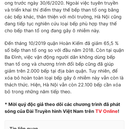
ong trước ngày 30/6/2020. Ngoài việc tuyên truyền
Photo
Infographic
và triển khai thí điểm thay thế bếp than tổ ong bằng
các bếp khác, thân thiện với môi trường, Hà Nội cũng
đang tiếp tục nghiên cứu loại bếp phù hợp thay thế
Video
Shorts video
cho bếp than tổ ong đang gây ô nhiễm này.
VTV Money
VTV Thể thao
Đến tháng 10/2019 quận Hoàn Kiếm đã giảm 65,5 %
số bếp than tổ ong so với đầu năm 2018. Còn tại quận
Ba Đình, việc vận động người dân không dùng bếp
VTV Sức khoẻ
Bất động sản
than tổ ong và chương trình đổi bếp cũng đã giúp
giảm trên 2.000 bếp tại địa bàn quận. Tuy nhiên, để
Thị trường 24h
Tấm lòng Việt
xóa bỏ hoàn toàn loại bếp gây ô nhiễm này vẫn còn là
thách thức. Hiện, Hà Nội vẫn còn 22.100 bếp cần xóa
bỏ trong những năm tiếp theo.
VTV4
Vươn mình bằng AI
* Mời quý độc giả theo dõi các chương trình đã phát
VTV9
VTV8
sóng của Đài Truyền hình Việt Nam trên
TV Online
!
Liên hệ tòa soạn
English
Tin liên quan