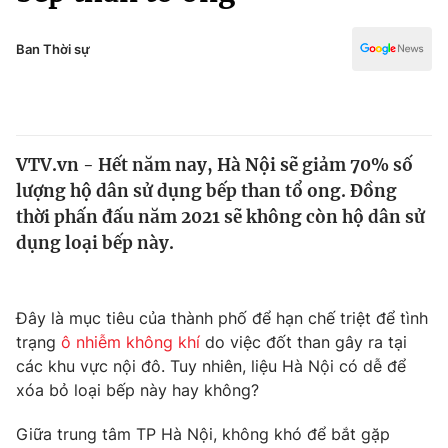
Chính trị
Truyền hình
Văn hóa - Giải trí
Ban Thời sự
Xã hội
Y tế
Đời sống
Pháp luật
Công nghệ
Giáo dục
VTV.vn - Hết năm nay, Hà Nội sẽ giảm 70% số
Y tế
lượng hộ dân sử dụng bếp than tổ ong. Đồng
thời phấn đấu năm 2021 sẽ không còn hộ dân sử
Thế giới
dụng loại bếp này.
Tin tức
Kinh tế
Đây là mục tiêu của thành phố để hạn chế triệt để tình
Thế giới đó đây
Tài chính
trạng
ô nhiễm không khí
do việc đốt than gây ra tại
Dữ liệu và đời sống
Câu chuyện quốc tế
các khu vực nội đô. Tuy nhiên, liệu Hà Nội có dễ để
Thị trường
xóa bỏ loại bếp này hay không?
Truyền hình
Góc doanh nghiệp
Giữa trung tâm TP Hà Nội, không khó để bắt gặp