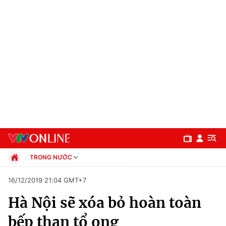
TRONG NƯỚC
Chính trị
16/12/2019 21:04 GMT+7
Xã hội
Hà Nội sẽ xóa bỏ hoàn toàn
Pháp luật
Chuyên mục
Kinh tế
bếp than tổ ong
Thể thao