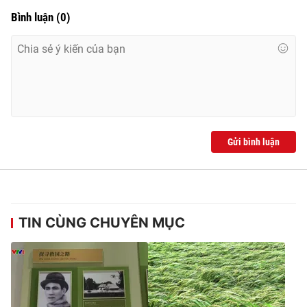
Ðiện thoại Thời báo VTV:
024.66 897 897
Bình luận
(
0
)
Email:
toasoan@vtv.vn
Liên hệ quảng cáo:
024-7300.7108
Gửi bình luận
TIN CÙNG CHUYÊN MỤC
® Cấm sao chép dưới mọi hình thức nếu không có sự chấp
thuận bằng văn bản. Ghi rõ nguồn VTV.vn khi phát hành lại
thông tin từ website này.