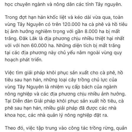
Phim VTV
học chuyên ngành và nông dân các tỉnh Tây nguyên.
Giải trí
Hậu trường
Trong đợt hạn hán khốc liệt và kéo dài vừa qua, toàn
Điện ảnh
Đời sống
vùng Tây Nguyên có trên 120.000 ha cà phê và hồ tiêu
Nhân vật
Âm nhạc
bị ảnh hưởng nghiêm trọng với gần 8.000 ha bị mất
Du lịch
Khán giả
trắng. Đăk Lăk là địa phương chịu nhiều thiệt hại nhất
Giáo dục
Sao
với với hơn 60.000 ha. Những diện tích bị mất trắng
Làm đẹp
Giải sao mai
tại các địa phương này chủ yếu nằm ngoài vùng quy
Tuyển sinh
Công nghệ
Chất lượng cuộc sống
hoạch phát triển.
Học trực tuyến
Hitech Công nghệ tương lai
Việc tìm giải pháp khôi phục sản xuất cho cà phê, hồ
Giao lưu trực tuyến
tiêu sau hạn hán, những loại cây trồng chủ lực của
Sản phẩm
vùng Tây Nguyên là nhiệm vụ cấp bách của ngành
Lịch phát sóng
Thị trường
nông nghiệp và các địa phương chịu nhiều ảnh hưởng.
Tại Diễn đàn Giải pháp khôi phục sản xuất hồ tiêu, cà
Tư vấn
phê sau hạn hán, nhiều giải pháp đã được các nhà
Chuyên mục khác
khoa học, các nhà quản lý nông nghiệp đặt ra.
Emagazine
Podcast
Theo đó, việc tập trung vào công tác trồng rừng, quản