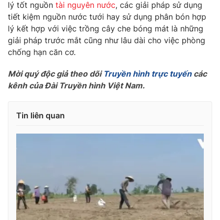
lý tốt nguồn
tài nguyên nước
, các giải pháp sử dụng
Photo
Infographic
tiết kiệm nguồn nước tưới hay sử dụng phân bón hợp
lý kết hợp với việc trồng cây che bóng mát là những
giải pháp trước mắt cũng như lâu dài cho việc phòng
Video
Shorts video
chống hạn căn cơ.
VTV Money
VTV Thể thao
Mời quý độc giả theo dõi
Truyền hình trực tuyến
các
kênh của Đài Truyền hình Việt Nam.
VTV Sức khoẻ
Bất động sản
Tin liên quan
Thị trường 24h
Tấm lòng Việt
VTV4
Vươn mình bằng AI
VTV9
VTV8
Liên hệ tòa soạn
English