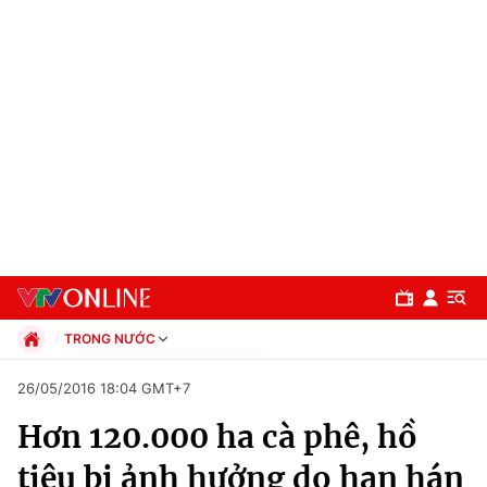
TRONG NƯỚC
Chính trị
26/05/2016 18:04 GMT+7
Xã hội
Hơn 120.000 ha cà phê, hồ
Pháp luật
Chuyên mục
Kinh tế
tiêu bị ảnh hưởng do hạn hán
Thể thao