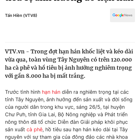
Chính trị
Truyền hình
Văn hóa - Giải trí
Tấn Hiền (VTV8)
Xã hội
Y tế
Đời sống
Pháp luật
Công nghệ
Giáo dục
VTV.vn - Trong đợt hạn hán khốc liệt và kéo dài
Y tế
vừa qua, toàn vùng Tây Nguyên có trên 120.000
ha cà phê và hồ tiêu bị ảnh hưởng nghiêm trọng
Thế giới
với gần 8.000 ha bị mất trắng.
Tin tức
Trước tình hình
hạn hán
diễn ra nghiêm trọng tại các
Kinh tế
tỉnh Tây Nguyên, ảnh hưởng đến sản xuất và đời sống
Thế giới đó đây
Tài chính
của người dân trong khu vực, sáng 26/5, tại huyện
Dữ liệu và đời sống
Câu chuyện quốc tế
Chư Pưh, tỉnh Gia Lai, Bộ Nông nghiệp và Phát triển
Thị trường
nông thôn đã tổ chức Diễn đàn Giải pháp khôi phục
Truyền hình
sản xuất
cà phê
, hồ tiêu sau hạn hán kéo dài tại Tây
Góc doanh nghiệp
nguyên với sự tham gia của đông đảo các nhà khoa