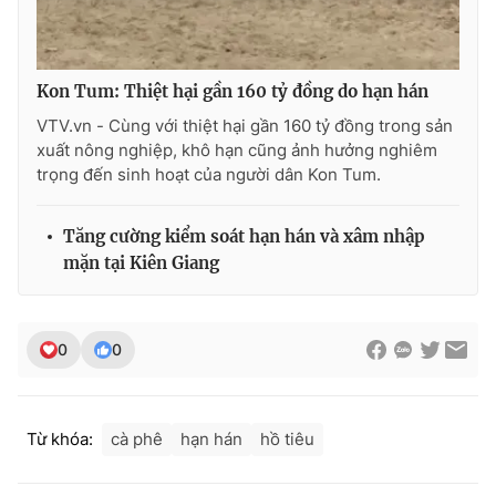
Kon Tum: Thiệt hại gần 160 tỷ đồng do hạn hán
THỜI BÁO VTV
VTV.vn - Cùng với thiệt hại gần 160 tỷ đồng trong sản
xuất nông nghiệp, khô hạn cũng ảnh hưởng nghiêm
trọng đến sinh hoạt của người dân Kon Tum.
Theo dõi báo trên
Tăng cường kiểm soát hạn hán và xâm nhập
mặn tại Kiên Giang
Cơ quan chủ quản:
Đài Truyền hình Việt Nam
Cơ quan báo chí:
Thời báo VTV
Giấy phép hoạt động báo in và báo điện tử số 483/GP-BTTTT
0
0
cấp ngày 29/12/2023
Tổng Biên tập:
Vũ Thanh Thủy
Phó Tổng Biên tập:
Nguyễn Thị Mỹ Hạnh, Phạm Quốc Thắng,
Từ khóa:
cà phê
hạn hán
hồ tiêu
Nguyễn Trọng Ninh
Tổng đài VTV:
024.38 355 931 - 024.38 355 932