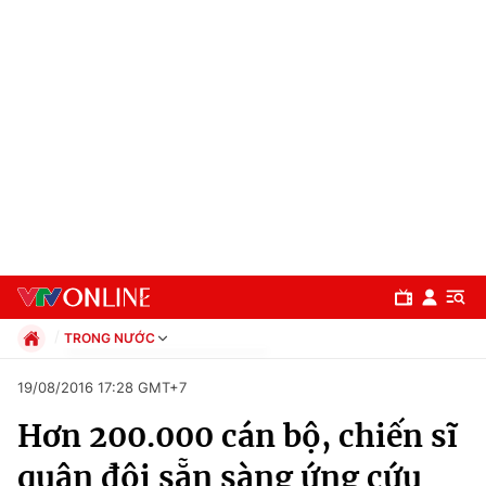
TRONG NƯỚC
Chính trị
19/08/2016 17:28 GMT+7
Xã hội
Hơn 200.000 cán bộ, chiến sĩ
Pháp luật
Chuyên mục
Kinh tế
quân đội sẵn sàng ứng cứu
Thể thao