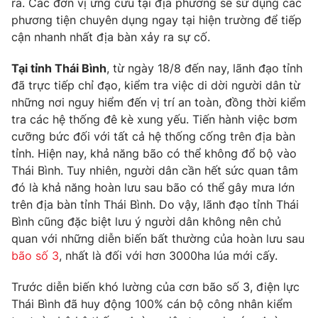
ra. Các đơn vị ứng cứu tại địa phương sẽ sử dụng các
phương tiện chuyên dụng ngay tại hiện trường để tiếp
Photo
Infographic
cận nhanh nhất địa bàn xảy ra sự cố.
Video
Shorts video
Tại tỉnh Thái Bình
, từ ngày 18/8 đến nay, lãnh đạo tỉnh
đã trực tiếp chỉ đạo, kiểm tra việc di dời người dân từ
những nơi nguy hiểm đến vị trí an toàn, đồng thời kiểm
VTV Money
VTV Thể thao
tra các hệ thống đê kè xung yếu. Tiến hành việc bơm
cưỡng bức đối với tất cả hệ thống cống trên địa bàn
VTV Sức khoẻ
Bất động sản
tỉnh. Hiện nay, khả năng bão có thể không đổ bộ vào
Thái Bình. Tuy nhiên, người dân cần hết sức quan tâm
Thị trường 24h
đó là khả năng hoàn lưu sau bão có thể gây mưa lớn
Tấm lòng Việt
trên địa bàn tỉnh Thái Bình. Do vậy, lãnh đạo tỉnh Thái
Bình cũng đặc biệt lưu ý người dân không nên chủ
VTV4
Vươn mình bằng AI
quan với những diễn biến bất thường của hoàn lưu sau
bão số 3
, nhất là đối với hơn 3000ha lúa mới cấy.
VTV9
VTV8
Trước diễn biến khó lường của cơn bão số 3, điện lực
Thái Bình đã huy động 100% cán bộ công nhân kiểm
Liên hệ tòa soạn
English