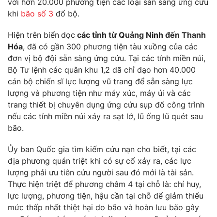
với hơn 20.000 phương tiện các loại sẵn sàng ứng cứu
Phim VTV
Giải trí
khi
bão số 3
đổ bộ.
Hậu trường
Điện ảnh
Hiện trên biển
dọc
các tỉnh từ Quảng Ninh đến Thanh
Đời sống
Nhân vật
Hóa
, đã có gần 300 phương tiện tàu xuồng của các
Âm nhạc
đơn vị bộ đội sẵn sàng ứng cứu. Tại các tỉnh miền núi,
Du lịch
Khán giả
Giáo dục
Sao
Bộ Tư lệnh các quân khu 1,2 đã chỉ đạo hơn 40.000
Làm đẹp
Giải sao mai
cán bộ chiến sĩ lực lượng vũ trang để sẵn sàng lực
Tuyển sinh
lượng và phương tiện như máy xúc, máy ủi và các
Công nghệ
Chất lượng cuộc sống
trang thiết bị chuyên dụng ứng cứu sụp đổ công trình
Học trực tuyến
Hitech Công nghệ tương lai
nếu các tỉnh miền núi xảy ra sạt lở, lũ ống lũ quét sau
Giao lưu trực tuyến
bão.
Sản phẩm
Ủy ban Quốc gia tìm kiếm cứu nạn cho biết, tại các
Lịch phát sóng
Thị trường
địa phương quán triệt khi có sự cố xảy ra, các lực
lượng phải ưu tiên cứu người sau đó mới là tài sản.
Tư vấn
Thực hiện triệt để phương châm 4 tại chỗ là: chỉ huy,
Chuyên mục khác
lực lượng, phương tiện, hậu cần tại chỗ để giảm thiểu
Emagazine
Podcast
mức thấp nhất thiệt hại do bão và hoàn lưu bão gây