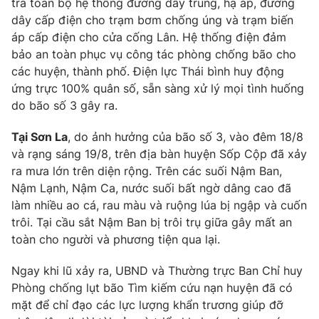
tra toàn bộ hệ thống đường dây trung, hạ áp, đường
dây cấp điện cho trạm bơm chống úng và trạm biến
áp cấp điện cho cửa cống Lân. Hệ thống điện đảm
bảo an toàn phục vụ công tác phòng chống bão cho
THỜI BÁO VTV
các huyện, thành phố. Điện lực Thái bình huy động
ứng trực 100% quân số, sẵn sàng xử lý mọi tình huống
do bão số 3 gây ra.
Tại Sơn La
, do ảnh hưởng của bão số 3, vào đêm 18/8
Theo dõi báo trên
và rạng sáng 19/8, trên địa bàn huyện Sốp Cộp đã xảy
ra mưa lớn trên diện rộng. Trên các suối Nậm Ban,
Cơ quan chủ quản:
Đài Truyền hình Việt Nam
Nậm Lạnh, Nậm Ca, nước suối bất ngờ dâng cao đã
Cơ quan báo chí:
Thời báo VTV
làm nhiều ao cá, rau màu và ruộng lúa bị ngập và cuốn
Giấy phép hoạt động báo in và báo điện tử số 483/GP-BTTTT
trôi. Tại cầu sắt Nậm Ban bị trôi trụ giữa gây mất an
cấp ngày 29/12/2023
toàn cho người và phương tiện qua lại.
Tổng Biên tập:
Vũ Thanh Thủy
Ngay khi lũ xảy ra, UBND và Thường trực Ban Chỉ huy
Phó Tổng Biên tập:
Nguyễn Thị Mỹ Hạnh, Phạm Quốc Thắng,
Phòng chống lụt bão Tìm kiếm cứu nạn huyện đã có
Nguyễn Trọng Ninh
mặt để chỉ đạo các lực lượng khẩn trương giúp đỡ
Tổng đài VTV:
024.38 355 931 - 024.38 355 932