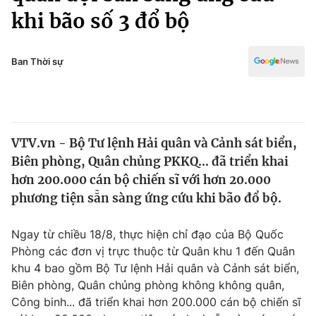
Chính trị
khi bão số 3 đổ bộ
Truyền hình
Văn hóa - Giải trí
Xã hội
Y tế
Ban Thời sự
Đời sống
Pháp luật
Công nghệ
Giáo dục
Y tế
VTV.vn - Bộ Tư lệnh Hải quân và Cảnh sát biển,
Biên phòng, Quân chủng PKKQ... đã triển khai
Thế giới
hơn 200.000 cán bộ chiến sĩ với hơn 20.000
Tin tức
phương tiện sẵn sàng ứng cứu khi bão đổ bộ.
Kinh tế
Thế giới đó đây
Ngay từ chiều 18/8, thực hiện chỉ đạo của Bộ Quốc
Tài chính
Dữ liệu và đời sống
Phòng các đơn vị trực thuộc từ Quân khu 1 đến Quân
Câu chuyện quốc tế
Thị trường
khu 4 bao gồm Bộ Tư lệnh Hải quân và Cảnh sát biển,
Biên phòng, Quân chủng phòng không không quân,
Truyền hình
Góc doanh nghiệp
Công binh... đã triển khai hơn 200.000 cán bộ chiến sĩ