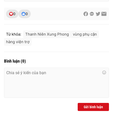
Ðiện thoại Thời báo VTV:
024.66 897 897
Email:
toasoan@vtv.vn
0
0
Liên hệ quảng cáo:
024-7300.7108
Từ khóa:
Thanh Niên Xung Phong
vùng phụ cận
hàng viện trợ
Bình luận
(
0
)
® Cấm sao chép dưới mọi hình thức nếu không có sự chấp
thuận bằng văn bản. Ghi rõ nguồn VTV.vn khi phát hành lại
thông tin từ website này.
Gửi bình luận