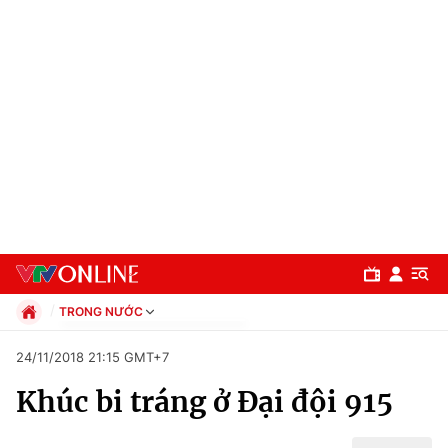
TRONG NƯỚC
Chính trị
24/11/2018 21:15 GMT+7
Xã hội
Khúc bi tráng ở Đại đội 915
Pháp luật
Chuyên mục
Kinh tế
Thể thao