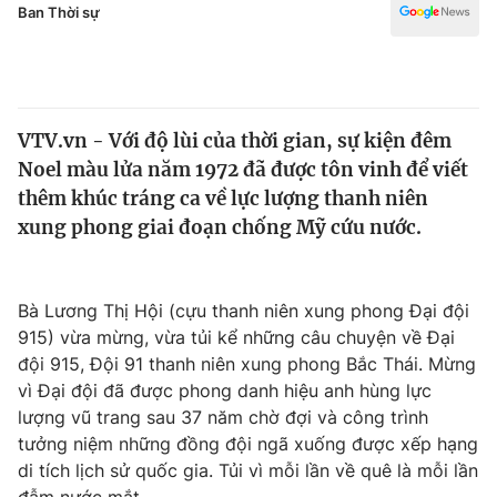
Chính trị
Ban Thời sự
Truyền hình
Văn hóa - Giải trí
Xã hội
Y tế
Đời sống
Pháp luật
VTV.vn - Với độ lùi của thời gian, sự kiện đêm
Công nghệ
Noel màu lửa năm 1972 đã được tôn vinh để viết
Giáo dục
thêm khúc tráng ca về lực lượng thanh niên
Y tế
xung phong giai đoạn chống Mỹ cứu nước.
Thế giới
Tin tức
Bà Lương Thị Hội (cựu thanh niên xung phong Đại đội
Kinh tế
915) vừa mừng, vừa tủi kể những câu chuyện về Đại
Thế giới đó đây
đội 915, Đội 91 thanh niên xung phong Bắc Thái. Mừng
Tài chính
vì Đại đội đã được phong danh hiệu anh hùng lực
Dữ liệu và đời sống
Câu chuyện quốc tế
lượng vũ trang sau 37 năm chờ đợi và công trình
Thị trường
tưởng niệm những đồng đội ngã xuống được xếp hạng
Truyền hình
Góc doanh nghiệp
di tích lịch sử quốc gia. Tủi vì mỗi lần về quê là mỗi lần