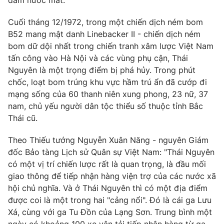
đẫm nước mắt.
Phim VTV
Giải trí
Cuối tháng 12/1972, trong một chiến dịch ném bom
Hậu trường
Điện ảnh
B52 mang mật danh Linebacker II - chiến dịch ném
Đời sống
Nhân vật
bom dữ dội nhất trong chiến tranh xâm lược Việt Nam
Âm nhạc
tấn công vào Hà Nội và các vùng phụ cận, Thái
Du lịch
Khán giả
Giáo dục
Nguyên là một trọng điểm bị phá hủy. Trong phút
Sao
Làm đẹp
chốc, loạt bom trúng khu vực hầm trú ẩn đã cướp đi
Giải sao mai
Tuyển sinh
mạng sống của 60 thanh niên xung phong, 23 nữ, 37
Công nghệ
Chất lượng cuộc sống
nam, chủ yếu người dân tộc thiểu số thuộc tỉnh Bắc
Học trực tuyến
Thái cũ.
Hitech Công nghệ tương lai
Giao lưu trực tuyến
Sản phẩm
Theo Thiếu tướng Nguyễn Xuân Năng - nguyên Giám
đốc Bảo tàng Lịch sử Quân sự Việt Nam: "Thái Nguyên
Lịch phát sóng
Thị trường
có một vị trí chiến lược rất là quan trọng, là đầu mối
giao thông để tiếp nhận hàng viện trợ của các nước xã
Tư vấn
hội chủ nghĩa. Và ở Thái Nguyên thì có một địa điểm
Chuyên mục khác
được coi là một trong hai "cảng nổi". Đó là cái ga Lưu
Emagazine
Podcast
Xá, cùng với ga Tu Đồn của Lạng Sơn. Trung bình một