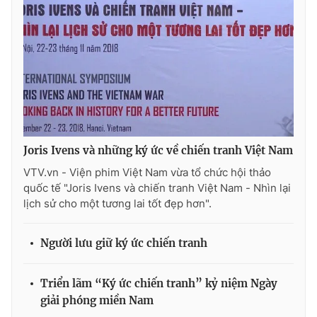
THỜI BÁO VTV
Theo dõi báo trên
Joris Ivens và những ký ức về chiến tranh Việt Nam
VTV.vn - Viện phim Việt Nam vừa tổ chức hội thảo
Cơ quan chủ quản:
Đài Truyền hình Việt Nam
quốc tế "Joris Ivens và chiến tranh Việt Nam - Nhìn lại
Cơ quan báo chí:
Thời báo VTV
lịch sử cho một tương lai tốt đẹp hơn".
Giấy phép hoạt động báo in và báo điện tử số 483/GP-BTTTT
cấp ngày 29/12/2023
Người lưu giữ ký ức chiến tranh
Tổng Biên tập:
Vũ Thanh Thủy
Phó Tổng Biên tập:
Nguyễn Thị Mỹ Hạnh, Phạm Quốc Thắng,
Triển lãm “Ký ức chiến tranh” kỷ niệm Ngày
Nguyễn Trọng Ninh
giải phóng miền Nam
Tổng đài VTV:
024.38 355 931 - 024.38 355 932