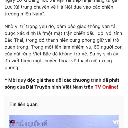
ngày có khoảng 100 xe vận tải tiếp nhận hàng từ ga
Lưu Xá trung chuyển về Hà Nội đưa vào các chiến
Photo
Infographic
trường miền Nam".
Video
Shorts video
Nhờ vị trí trọng yếu đó, đảm bảo giao thông vận tải
được xác định là "một mặt trận chiến đấu" đối với tỉnh
Bắc Thái, trong đó thanh niên xung phong giữ vai trò
VTV Money
VTV Thể thao
quan trọng. Trong một lần làm nhiệm vụ, 60 người con
của núi rừng Việt Bắc đã không trở về. Sự hy sinh ấy
VTV Sức khoẻ
Bất động sản
đã viết thêm một huyền thoại về thanh niên xung
phong.
Thị trường 24h
Tấm lòng Việt
* Mời quý độc giả theo dõi các chương trình đã phát
sóng của Đài Truyền hình Việt Nam trên
TV Online
!
VTV4
Vươn mình bằng AI
Tin liên quan
VTV9
VTV8
Liên hệ tòa soạn
English