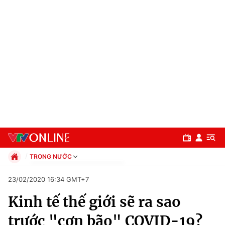
TRONG NƯỚC
Chính trị
23/02/2020 16:34 GMT+7
Xã hội
Kinh tế thế giới sẽ ra sao
Pháp luật
Chuyên mục
Kinh tế
trước "cơn bão" COVID-19?
Thể thao