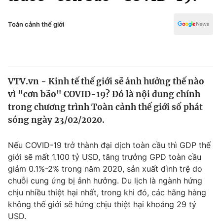
Chính trị
Truyền hình
Văn hóa - Giải trí
Toàn cảnh thế giới
Xã hội
Y tế
Đời sống
Pháp luật
Công nghệ
Giáo dục
VTV.vn - Kinh tế thế giới sẽ ảnh hưởng thế nào
Y tế
vì "cơn bão" COVID-19? Đó là nội dung chính
trong chương trình Toàn cảnh thế giới số phát
Thế giới
sóng ngày 23/02/2020.
Tin tức
Nếu COVID-19 trở thành đại dịch toàn cầu thì GDP thế
Kinh tế
giới sẽ mất 1.100 tỷ USD, tăng trưởng GPD toàn cầu
Thế giới đó đây
Tài chính
giảm 0.1%-2% trong năm 2020, sản xuất đình trệ do
Dữ liệu và đời sống
Câu chuyện quốc tế
chuỗi cung ứng bị ảnh hưởng. Du lịch là ngành hứng
Thị trường
chịu nhiều thiệt hại nhất, trong khi đó, các hãng hàng
Truyền hình
không thế giới sẽ hứng chịu thiệt hại khoảng 29 tỷ
Góc doanh nghiệp
USD.