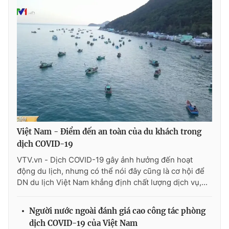
Photo
Infographic
Video
Shorts video
VTV Money
VTV Thể thao
VTV Sức khoẻ
Bất động sản
Việt Nam - Điểm đến an toàn của du khách trong
Thị trường 24h
Tấm lòng Việt
dịch COVID-19
VTV.vn - Dịch COVID-19 gây ảnh hưởng đến hoạt
VTV4
Vươn mình bằng AI
động du lịch, nhưng có thể nói đây cũng là cơ hội để
DN du lịch Việt Nam khẳng định chất lượng dịch vụ,...
VTV9
VTV8
Người nước ngoài đánh giá cao công tác phòng
dịch COVID-19 của Việt Nam
Liên hệ tòa soạn
English