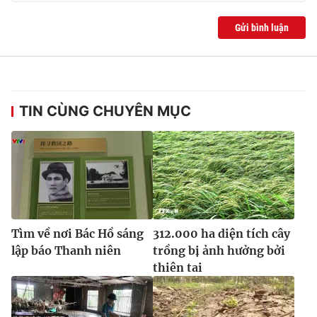
Ðiện thoại Thời báo VTV:
024.66 897 897
Email:
toasoan@vtv.vn
Gửi bình luận
Liên hệ quảng cáo:
024-7300.7108
TIN CÙNG CHUYÊN MỤC
Tìm về nơi Bác Hồ sáng
312.000 ha diện tích cây
® Cấm sao chép dưới mọi hình thức nếu không có sự chấp
lập báo Thanh niên
trồng bị ảnh hưởng bởi
thuận bằng văn bản. Ghi rõ nguồn VTV.vn khi phát hành lại
thiên tai
thông tin từ website này.