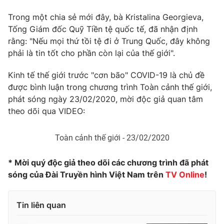
Phim VTV
Giải trí
Trong một chia sẻ mới đây, bà Kristalina Georgieva,
Hậu trường
Tống Giám đốc Quỹ Tiền tệ quốc tế, đã nhận định
Điện ảnh
Đời sống
rằng: "Nếu mọi thứ tồi tệ đi ở Trung Quốc, đây không
Nhân vật
Âm nhạc
phải là tin tốt cho phần còn lại của thế giới".
Du lịch
Khán giả
Giáo dục
Sao
Kinh tế thế giới trước "cơn bão" COVID-19 là chủ đề
Làm đẹp
Giải sao mai
được bình luận trong chương trình Toàn cảnh thế giới,
Tuyển sinh
Công nghệ
phát sóng ngày 23/02/2020, mời độc giả quan tâm
Chất lượng cuộc sống
Học trực tuyến
theo dõi qua VIDEO:
Hitech Công nghệ tương lai
Giao lưu trực tuyến
Toàn cảnh thế giới - 23/02/2020
Sản phẩm
Lịch phát sóng
Thị trường
* Mời quý độc giả theo dõi các chương trình đã phát
sóng của Đài Truyền hình Việt Nam trên
TV Online
!
Tư vấn
Chuyên mục khác
Tin liên quan
Emagazine
Podcast