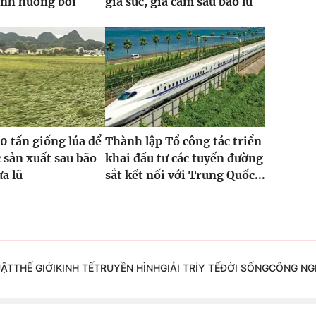
ảnh hưởng bởi
gia súc, gia cầm sau bão lũ
0 tấn giống lúa để
Thành lập Tổ công tác triển
 sản xuất sau bão
khai đầu tư các tuyến đường
ưa lũ
sắt kết nối với Trung Quốc...
UẬT
THẾ GIỚI
KINH TẾ
TRUYỀN HÌNH
GIẢI TRÍ
Y TẾ
ĐỜI SỐNG
CÔNG NG