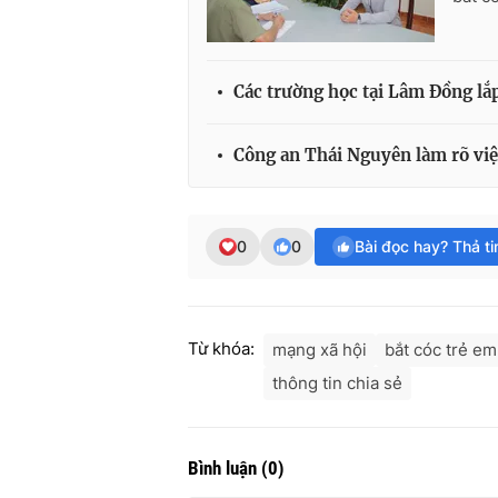
Các trường học tại Lâm Đồng lắp
Công an Thái Nguyên làm rõ việc
0
0
Bài đọc hay? Thả t
Từ khóa:
mạng xã hội
bắt cóc trẻ em
thông tin chia sẻ
Bình luận
(
0
)