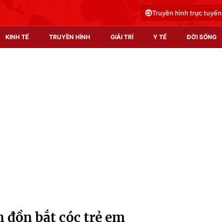
Truyền hình trực tuyến
KINH TẾ
TRUYỀN HÌNH
GIẢI TRÍ
Y TẾ
ĐỜI SỐNG
Pháp luật
Y tế
Truyền hình
Multimedia
Phim VTV
Video
Hậu trường
Shorts video
Nhân vật
Podcast
Khán giả
EMagazine
Giải sao mai
Photo
n đồn bắt cóc trẻ em
Infographic