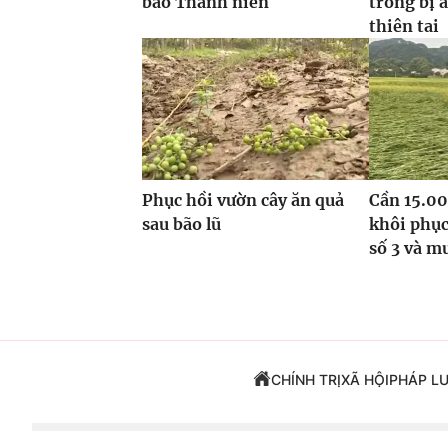
báo Thanh niên
trồng bị 
thiên tai
Phục hồi vườn cây ăn quả
Cần 15.00
sau bão lũ
khôi phục
số 3 và m
CHÍNH TRỊ
XÃ HỘI
PHÁP L