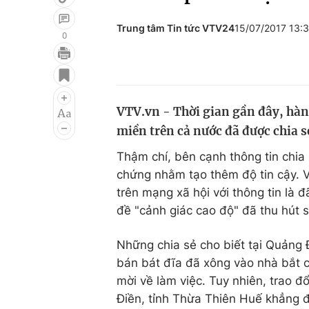
Trung tâm Tin tức VTV24
15/07/2017 13:
0
Giải trí
Đời sống
Điện ảnh
Du lịch
VTV.vn - Thời gian gần đây, hàng
Âm nhạc
Làm đẹp
miền trên cả nước đã được chia s
Sao
Chất lượng cuộc sốn
Thậm chí, bên cạnh thông tin chia
chứng nhằm tạo thêm độ tin cậy. V
trên mạng xã hội với thông tin là 
đề "cảnh giác cao độ" đã thu hút 
Những chia sẻ cho biết tại Quảng
bán bát đĩa đã xông vào nhà bắt c
mời về làm việc. Tuy nhiên, trao 
Điền, tỉnh Thừa Thiên Huế khẳng đị