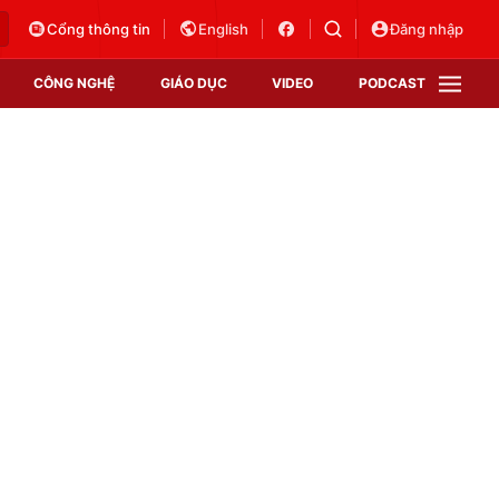
Cổng thông tin
English
Đăng nhập
CÔNG NGHỆ
GIÁO DỤC
VIDEO
PODCAST
VTV Money
VTV Thể thao
VTV Sức khoẻ
Bất động sản
Thị trường 24h
Tấm lòng Việt
Vươn mình bằng AI
VTV4
VTV8
VTV9
Lịch phát sóng
Giao lưu trực tuyến
Sự kiện