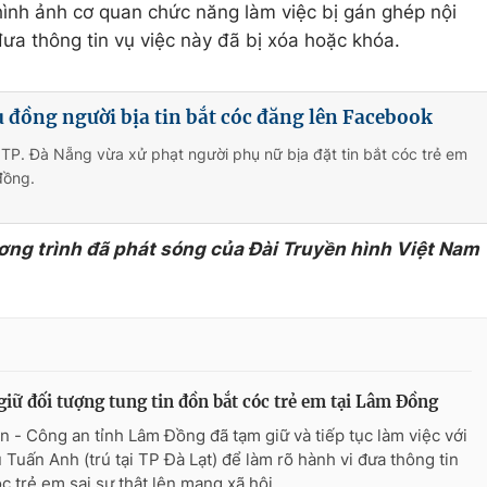
hình ảnh cơ quan chức năng làm việc bị gán ghép nội
đưa thông tin vụ việc này đã bị xóa hoặc khóa.
ệu đồng người bịa tin bắt cóc đăng lên Facebook
TP. Đà Nẵng vừa xử phạt người phụ nữ bịa đặt tin bắt cóc trẻ em
 đồng.
ơng trình đã phát sóng của Đài Truyền hình Việt Nam
iữ đối tượng tung tin đồn bắt cóc trẻ em tại Lâm Đồng
n - Công an tỉnh Lâm Đồng đã tạm giữ và tiếp tục làm việc với
 Tuấn Anh (trú tại TP Đà Lạt) để làm rõ hành vi đưa thông tin
óc trẻ em sai sự thật lên mạng xã hội.