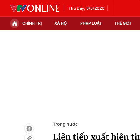
Thứ Bảy, 8/8/2026
CHÍNH TRỊ
XÃ HỘI
PHÁP LUẬT
THẾ GIỚI
Chính trị
Xã hội
Thế giới
Kinh tế
Tin tức
Tài chính
Thế giới đó đây
Thị trường
Câu chuyện quốc tế
Góc doanh nghiệp
Dữ liệu và đời sống
Trong nước
Liên tiếp xuất hiện ti