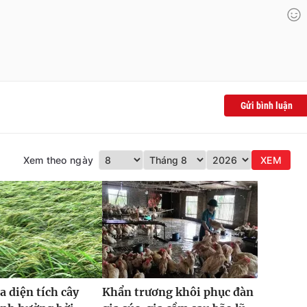
Gửi bình luận
Xem theo ngày
XEM
a diện tích cây
Khẩn trương khôi phục đàn