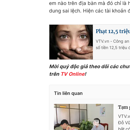
em nào trên địa bàn mà đó chỉ là 
dung sai lệch. Hiện các tài khoản 
Phạt 12,5 tri
VTV.vn - Công an 
số tiền 12,5 triệu
Mời quý độc giả theo dõi các chư
trên
TV Online
!
Tin liên quan
Tạm g
VTV.v
Đỗ Vũ
bắt c