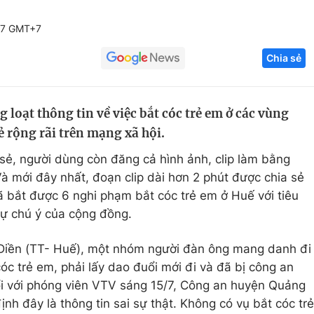
Góc ảnh
37 GMT+7
Chia sẻ
Giáo dục
Công nghệ
Tuyển sinh
Hitech Công ng
 loạt thông tin về việc bắt cóc trẻ em ở các vùng
Học trực tuyến
Sản phẩm
ẻ rộng rãi trên mạng xã hội.
g
Thị trường
 sẻ, người dùng còn đăng cả hình ảnh, clip làm bằng
Tư vấn
à mới đây nhất, đoạn clip dài hơn 2 phút được chia sẻ
đã bắt được 6 nghi phạm bắt cóc trẻ em ở Huế với tiêu
sự chú ý của cộng đồng.
 Điền (TT- Huế), một nhóm người đàn ông mang danh đi
óc trẻ em, phải lấy dao đuổi mới đi và đã bị công an
đổi với phóng viên VTV sáng 15/7, Công an huyện Quảng
nh đây là thông tin sai sự thật. Không có vụ bắt cóc trẻ