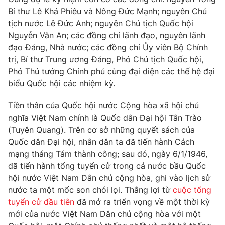
Phim VTV
Giải trí
Bí thư Lê Khả Phiêu và Nông Đức Mạnh; nguyên Chủ
Hậu trường
tịch nước Lê Đức Anh; nguyên Chủ tịch Quốc hội
Điện ảnh
Nguyễn Văn An; các đồng chí lãnh đạo, nguyên lãnh
Đời sống
Nhân vật
đạo Đảng, Nhà nước; các đồng chí Ủy viên Bộ Chính
Âm nhạc
trị, Bí thư Trung ương Đảng, Phó Chủ tịch Quốc hội,
Du lịch
Khán giả
Giáo dục
Phó Thủ tướng Chính phủ cùng đại diện các thế hệ đại
Sao
Làm đẹp
Giải sao mai
biểu Quốc hội các nhiệm kỳ.
Tuyển sinh
Công nghệ
Chất lượng cuộc sống
Tiền thân của Quốc hội nước Cộng hòa xã hội chủ
Học trực tuyến
nghĩa Việt Nam chính là Quốc dân Đại hội Tân Trào
Hitech Công nghệ tương lai
Giao lưu trực tuyến
(Tuyên Quang). Trên cơ sở những quyết sách của
Sản phẩm
Quốc dân Đại hội, nhân dân ta đã tiến hành Cách
mạng tháng Tám thành công; sau đó, ngày 6/1/1946,
Lịch phát sóng
Thị trường
đã tiến hành tổng tuyển cử trong cả nước bầu Quốc
hội nước Việt Nam Dân chủ cộng hòa, ghi vào lịch sử
Tư vấn
nước ta một mốc son chói lọi. Thắng lợi từ
cuộc tổng
Chuyên mục khác
tuyển cử đầu tiên
đã mở ra triển vọng về một thời kỳ
Emagazine
Podcast
mới của nước Việt Nam Dân chủ cộng hòa với một