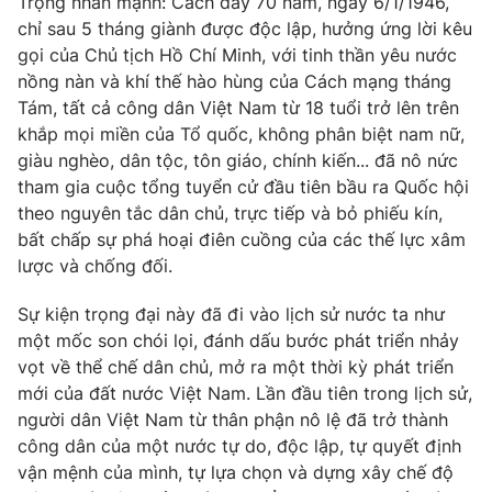
Trọng nhấn mạnh: Cách đây 70 năm, ngày 6/1/1946,
chỉ sau 5 tháng giành được độc lập, hưởng ứng lời kêu
gọi của Chủ tịch Hồ Chí Minh, với tinh thần yêu nước
nồng nàn và khí thế hào hùng của Cách mạng tháng
THỜI BÁO VTV
Tám, tất cả công dân Việt Nam từ 18 tuổi trở lên trên
khắp mọi miền của Tổ quốc, không phân biệt nam nữ,
giàu nghèo, dân tộc, tôn giáo, chính kiến... đã nô nức
Theo dõi báo trên
tham gia cuộc tổng tuyển cử đầu tiên bầu ra Quốc hội
theo nguyên tắc dân chủ, trực tiếp và bỏ phiếu kín,
Cơ quan chủ quản:
Đài Truyền hình Việt Nam
bất chấp sự phá hoại điên cuồng của các thế lực xâm
lược và chống đối.
Cơ quan báo chí:
Thời báo VTV
Giấy phép hoạt động báo in và báo điện tử số 483/GP-BTTTT
Sự kiện trọng đại này đã đi vào lịch sử nước ta như
cấp ngày 29/12/2023
một mốc son chói lọi, đánh dấu bước phát triển nhảy
Tổng Biên tập:
Vũ Thanh Thủy
vọt về thể chế dân chủ, mở ra một thời kỳ phát triển
Phó Tổng Biên tập:
Nguyễn Thị Mỹ Hạnh, Phạm Quốc Thắng,
mới của đất nước Việt Nam. Lần đầu tiên trong lịch sử,
Nguyễn Trọng Ninh
người dân Việt Nam từ thân phận nô lệ đã trở thành
Tổng đài VTV:
024.38 355 931 - 024.38 355 932
công dân của một nước tự do, độc lập, tự quyết định
Ðiện thoại Thời báo VTV:
024.66 897 897
vận mệnh của mình, tự lựa chọn và dựng xây chế độ