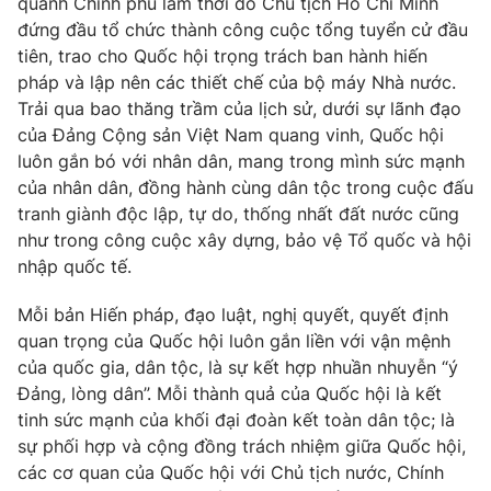
quanh Chính phủ lâm thời do Chủ tịch Hồ Chí Minh
đứng đầu tổ chức thành công cuộc tổng tuyển cử đầu
tiên, trao cho Quốc hội trọng trách ban hành hiến
pháp và lập nên các thiết chế của bộ máy Nhà nước.
Trải qua bao thăng trầm của lịch sử, dưới sự lãnh đạo
của Đảng Cộng sản Việt Nam quang vinh, Quốc hội
luôn gắn bó với nhân dân, mang trong mình sức mạnh
của nhân dân, đồng hành cùng dân tộc trong cuộc đấu
tranh giành độc lập, tự do, thống nhất đất nước cũng
như trong công cuộc xây dựng, bảo vệ Tổ quốc và hội
nhập quốc tế.
Mỗi bản Hiến pháp, đạo luật, nghị quyết, quyết định
quan trọng của Quốc hội luôn gắn liền với vận mệnh
của quốc gia, dân tộc, là sự kết hợp nhuần nhuyễn “ý
Đảng, lòng dân”. Mỗi thành quả của Quốc hội là kết
tinh sức mạnh của khối đại đoàn kết toàn dân tộc; là
sự phối hợp và cộng đồng trách nhiệm giữa Quốc hội,
các cơ quan của Quốc hội với Chủ tịch nước, Chính