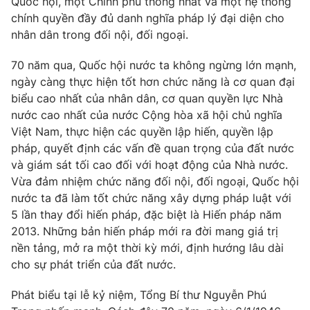
Quốc hội, một Chính phủ thống nhất và một hệ thống
chính quyền đầy đủ danh nghĩa pháp lý đại diện cho
Photo
Infographic
nhân dân trong đối nội, đối ngoại.
Video
Shorts video
70 năm qua, Quốc hội nước ta không ngừng lớn mạnh,
ngày càng thực hiện tốt hơn chức năng là cơ quan đại
biểu cao nhất của nhân dân, cơ quan quyền lực Nhà
VTV Money
VTV Thể thao
nước cao nhất của nước Cộng hòa xã hội chủ nghĩa
Việt Nam, thực hiện các quyền lập hiến, quyền lập
VTV Sức khoẻ
Bất động sản
pháp, quyết định các vấn đề quan trọng của đất nước
và giám sát tối cao đối với hoạt động của Nhà nước.
Vừa đảm nhiệm chức năng đối nội, đối ngoại, Quốc hội
Thị trường 24h
Tấm lòng Việt
nước ta đã làm tốt chức năng xây dựng pháp luật với
5 lần thay đổi hiến pháp, đặc biệt là Hiến pháp năm
VTV4
Vươn mình bằng AI
2013. Những bản hiến pháp mới ra đời mang giá trị
nền tảng, mở ra một thời kỳ mới, định hướng lâu dài
VTV9
VTV8
cho sự phát triển của đất nước.
Phát biểu tại lễ kỷ niệm, Tổng Bí thư Nguyễn Phú
Liên hệ tòa soạn
English