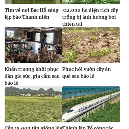
Tìm về nơi Bác Hồ sáng
312.000 ha diện tích cây
lập báo Thanh niên
trồng bị ảnh hưởng bởi
thiên tai
Khẩn trương khôi phục
Phục hồi vườn cây ăn
đàn gia súc, gia cầm sau
quả sau bão lũ
bão lũ
Cần 15.000 tấn giống lúa
Thành lập Tổ công tác