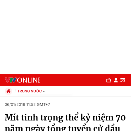
TRONG NƯỚC
Chính trị
06/01/2016 11:52 GMT+7
Xã hội
Mít tinh trọng thể kỷ niệm 70
Pháp luật
Chuyên mục
Kinh tế
năm ngày tổng tuyển cử đầu
Thể thao