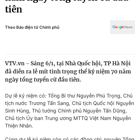
Chính trị
tiên
Truyền hình
Văn hóa - Giải trí
Xã hội
Y tế
Theo Báo điện tử Chính phủ
Đời sống
Pháp luật
Công nghệ
Giáo dục
Y tế
VTV.vn - Sáng 6/1, tại Nhà Quốc hội, TP Hà Nội
đã diễn ra lễ mít tinh trọng thể kỷ niệm 70 năm
Thế giới
ngày tổng tuyển cử đầu tiên.
Tin tức
Kinh tế
Dự lễ kỷ niệm có: Tổng Bí thư Nguyễn Phú Trọng, Chủ
Thế giới đó đây
tịch nước Trương Tấn Sang, Chủ tịch Quốc hội Nguyễn
Tài chính
Dữ liệu và đời sống
Sinh Hùng, Thủ tướng Chính phủ Nguyễn Tấn Dũng,
Câu chuyện quốc tế
Thị trường
Chủ tịch Ủy ban Trung ương MTTQ Việt Nam Nguyễn
Thiện Nhân.
Truyền hình
Góc doanh nghiệp
Cùng dự lễ kỷ niệm còn có các đồng chí: nguyên Tổng