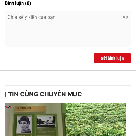
Bình luận
(
0
)
Gửi bình luận
TIN CÙNG CHUYÊN MỤC