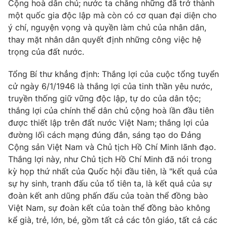
Email:
toasoan@vtv.vn
Cộng hoà dân chủ; nước ta chẳng những đã trở thành
một quốc gia độc lập mà còn có cơ quan đại diện cho
Liên hệ quảng cáo:
024-7300.7108
ý chí, nguyện vọng và quyền làm chủ của nhân dân,
thay mặt nhân dân quyết định những công việc hệ
trọng của đất nước.
Tổng Bí thư khẳng định: Thắng lợi của cuộc tổng tuyển
cử ngày 6/1/1946 là thắng lợi của tinh thần yêu nước,
truyền thống giữ vững độc lập, tự do của dân tộc;
thắng lợi của chính thể dân chủ cộng hoà lần đầu tiên
được thiết lập trên đất nước Việt Nam; thắng lợi của
đường lối cách mạng đúng đắn, sáng tạo do Đảng
Cộng sản Việt Nam và Chủ tịch Hồ Chí Minh lãnh đạo.
® Cấm sao chép dưới mọi hình thức nếu không có sự chấp
Thắng lợi này, như Chủ tịch Hồ Chí Minh đã nói trong
thuận bằng văn bản. Ghi rõ nguồn VTV.vn khi phát hành lại
kỳ họp thứ nhất của Quốc hội đầu tiên, là "kết quả của
thông tin từ website này.
sự hy sinh, tranh đấu của tổ tiên ta, là kết quả của sự
đoàn kết anh dũng phấn đấu của toàn thể đồng bào
Việt Nam, sự đoàn kết của toàn thể đồng bào không
kể già, trẻ, lớn, bé, gồm tất cả các tôn giáo, tất cả các