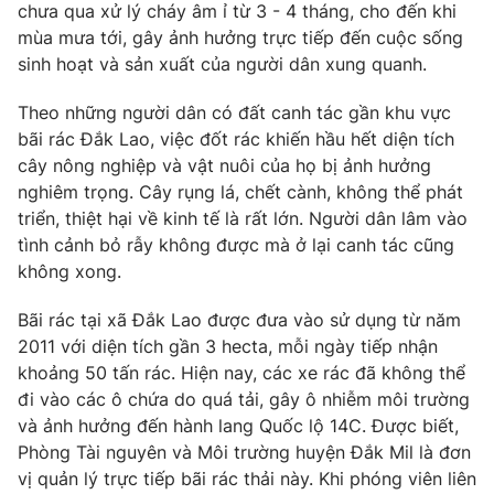
Phim VTV
chưa qua xử lý cháy âm ỉ từ 3 - 4 tháng, cho đến khi
Giải trí
mùa mưa tới, gây ảnh hưởng trực tiếp đến cuộc sống
Hậu trường
sinh hoạt và sản xuất của người dân xung quanh.
Điện ảnh
Đời sống
Nhân vật
Theo những người dân có đất canh tác gần khu vực
Âm nhạc
Du lịch
Khán giả
bãi rác Đắk Lao, việc đốt rác khiến hầu hết diện tích
Giáo dục
Sao
cây nông nghiệp và vật nuôi của họ bị ảnh hưởng
Làm đẹp
Giải sao mai
nghiêm trọng. Cây rụng lá, chết cành, không thể phát
Tuyển sinh
Công nghệ
triển, thiệt hại về kinh tế là rất lớn. Người dân lâm vào
Chất lượng cuộc sống
Học trực tuyến
tình cảnh bỏ rẫy không được mà ở lại canh tác cũng
Hitech Công nghệ tương lai
không xong.
Giao lưu trực tuyến
Sản phẩm
Bãi rác tại xã Đắk Lao được đưa vào sử dụng từ năm
Lịch phát sóng
2011 với diện tích gần 3 hecta, mỗi ngày tiếp nhận
Thị trường
khoảng 50 tấn rác. Hiện nay, các xe rác đã không thể
Tư vấn
đi vào các ô chứa do quá tải, gây ô nhiễm môi trường
Chuyên mục khác
và ảnh hưởng đến hành lang Quốc lộ 14C. Được biết,
Phòng Tài nguyên và Môi trường huyện Đắk Mil là đơn
Emagazine
Podcast
vị quản lý trực tiếp bãi rác thải này. Khi phóng viên liên