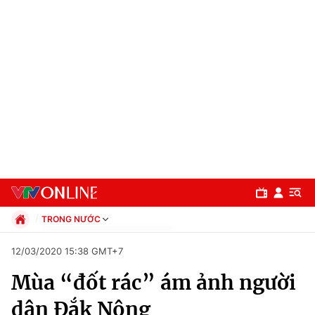
TRONG NƯỚC
Chính trị
12/03/2020 15:38 GMT+7
Xã hội
Mùa “đốt rác” ám ảnh người
Pháp luật
Chuyên mục
Kinh tế
dân Đắk Nông
Thể thao