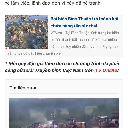
hệ làm việc, lãnh đạo đơn vị này đã né tránh.
Photo
Infographic
Bãi biển Bình Thuận trở thành bãi
Video
Shorts video
chứa hàng tấn rác thải
VTV.vn - Tại Bình Thuận, tình trạng bờ biển
bị biến thành bãi rác thải đã kéo dài nhiều
VTV Money
VTV Thể thao
năm nay, tuy nhiên đến nay, tình trạng này
vẫn chưa có dấu hiệu chuyển biến.
VTV Sức khoẻ
Bất động sản
* Mời quý độc giả theo dõi các chương trình đã phát
sóng của Đài Truyền hình Việt Nam trên
TV Online
!
Thị trường 24h
Tấm lòng Việt
Tin liên quan
VTV4
Vươn mình bằng AI
VTV9
VTV8
Liên hệ tòa soạn
English