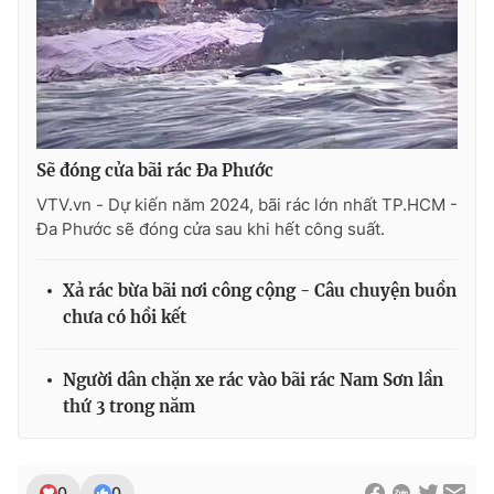
THỜI BÁO VTV
Sẽ đóng cửa bãi rác Đa Phước
VTV.vn - Dự kiến năm 2024, bãi rác lớn nhất TP.HCM -
Theo dõi báo trên
Đa Phước sẽ đóng cửa sau khi hết công suất.
Cơ quan chủ quản:
Đài Truyền hình Việt Nam
Xả rác bừa bãi nơi công cộng - Câu chuyện buồn
Cơ quan báo chí:
Thời báo VTV
chưa có hồi kết
Giấy phép hoạt động báo in và báo điện tử số 483/GP-BTTTT
cấp ngày 29/12/2023
Người dân chặn xe rác vào bãi rác Nam Sơn lần
Tổng Biên tập:
Vũ Thanh Thủy
thứ 3 trong năm
Phó Tổng Biên tập:
Nguyễn Thị Mỹ Hạnh, Phạm Quốc Thắng,
Nguyễn Trọng Ninh
Tổng đài VTV:
024.38 355 931 - 024.38 355 932
0
0