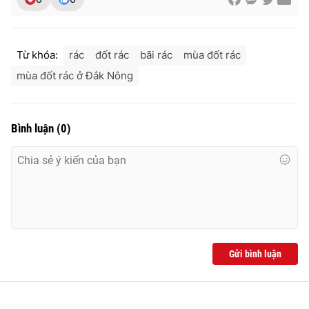
Ðiện thoại Thời báo VTV:
024.66 897 897
Email:
toasoan@vtv.vn
Liên hệ quảng cáo:
024-7300.7108
Từ khóa:
rác
đốt rác
bãi rác
mùa đốt rác
mùa đốt rác ở Đắk Nông
Bình luận
(
0
)
® Cấm sao chép dưới mọi hình thức nếu không có sự chấp
Gửi bình luận
thuận bằng văn bản. Ghi rõ nguồn VTV.vn khi phát hành lại
thông tin từ website này.