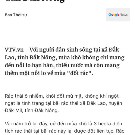
Chính trị
Truyền hình
Văn hóa - Giải trí
Ban Thời sự
Xã hội
Y tế
Đời sống
Pháp luật
Công nghệ
Giáo dục
VTV.vn - Với người dân sinh sống tại xã Đắk
Y tế
Lao, tỉnh Đắk Nông, mùa khô không chỉ mang
đến nỗi lo hạn hán, thiếu nước mà còn mang
Thế giới
thêm một nỗi lo về mùa "đốt rác".
Tin tức
Kinh tế
Rác thải ô nhiễm, khói đốt mù mịt, không khí ngột
Thế giới đó đây
Tài chính
ngạt là tình trạng tại bãi rác thải xã Đắk Lao, huyện
Dữ liệu và đời sống
Câu chuyện quốc tế
Đắk Mil, tỉnh Đắk Nông.
Thị trường
Vài năm trở lại đây, cứ đến mùa khô là 3 hecta diện
Truyền hình
Góc doanh nghiệp
tích rác thải tại bãi rác này lại được đốt liên tục. Rác