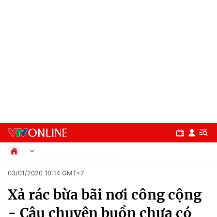
Chính trị
03/01/2020 10:14 GMT+7
Xã hội
Xả rác bừa bãi nơi công cộng
Pháp luật
Chuyên mục
Kinh tế
- Câu chuyện buồn chưa có
Thể thao