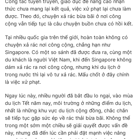
Công tác tuyên truyền, giáo dục để nâng cao nhận
thức chưa mang lại kết quả, việc xử phạt lại chưa làm
Photo
Infographic
được. Theo đó, chuyện xả rác bừa bãi ở nơi công
cộng vẫn tiếp tục là câu chuyện buồn chưa có hồi kết.
Video
Shorts video
Tại nhiều quốc gia trên thế giới, hoàn toàn không có
chuyện xả rác nơi công cộng, chẳng hạn như
VTV Money
VTV Thể thao
Singapore. Có một so sánh đã được đưa ra, cùng một
du khách là người Việt Nam, khi đến Singapore không
VTV Sức khoẻ
Bất động sản
dám xả rác ra nơi công cộng, nhưng khi du lịch ở
trong nước thì lại vô tư xả rác. Mấu chốt ở đây chính
Thị trường 24h
là việc xử phạt.
Tấm lòng Việt
Ngay lúc này, nhiều người đã bắt đầu lo ngại, vào mùa
VTV4
Vươn mình bằng AI
du lịch Tết năm nay, môi trường ở những điểm du lịch,
nhất là những khu vực du lịch cộng đồng, chắc chắn
VTV9
sẽ tiếp tục gặp sức ép về rác thải bừa bãi. Không thể
VTV8
trong một sớm một chiều sẽ giải quyết được vấn đề
này, nhưng đã đến lúc cần phải đặt mạnh việc nâng
Liên hệ tòa soạn
English