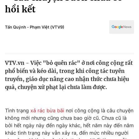
Chính trị
hồi kết
Truyền hình
Văn hóa - Giải trí
Xã hội
Y tế
Tấn Quýnh - Phạm Việt (VTV9)
Đời sống
Pháp luật
Công nghệ
Giáo dục
Y tế
VTV.vn - Việc "bỏ quên rác" ở nơi công cộng rất
phổ biến và kéo dài, trong khi công tác tuyên
Thế giới
truyền, giáo dục nâng cao nhận thức chưa hiệu
Tin tức
quả, chuyện xử phạt lại chưa làm được.
Kinh tế
Thế giới đó đây
Tài chính
Dữ liệu và đời sống
Tình trạng
xả rác bừa bãi
nơi công cộng là câu chuyện
Câu chuyện quốc tế
Thị trường
không mới nhưng cũng chưa bao giờ cũ. Chưa cũ là
bởi hết ngày này đến ngày khác, hết năm này đến năm
Truyền hình
Góc doanh nghiệp
khác tình trạng này vẫn xảy ra, đến mức nhiều người