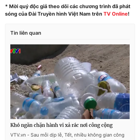
Ðiện thoại Thời báo VTV:
024.66 897 897
* Mời quý độc giả theo dõi các chương trình đã phát
Email:
toasoan@vtv.vn
sóng của Đài Truyền hình Việt Nam trên
TV Online
!
Liên hệ quảng cáo:
024-7300.7108
Tin liên quan
® Cấm sao chép dưới mọi hình thức nếu không có sự chấp
thuận bằng văn bản. Ghi rõ nguồn VTV.vn khi phát hành lại
thông tin từ website này.
Khó ngăn chặn hành vi xả rác nơi công cộng
VTV.vn - Sau mỗi dịp lễ, Tết, nhiều không gian công