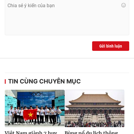
Gửi bình luận
TIN CÙNG CHUYÊN MỤC
Việt Nam giành 7 huy
Bùng nổ du lịch thông