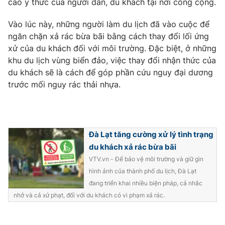
cao ý thức của người dân, du khách tại nơi công cộng.
Vào lúc này, những người làm du lịch đã vào cuộc để
ngăn chặn xả rác bừa bãi bằng cách thay đổi lối ứng
xử của du khách đối với môi trường. Đặc biệt, ở những
THỜI BÁO VTV
khu du lịch vùng biển đảo, việc thay đổi nhận thức của
du khách sẽ là cách để góp phần cứu nguy đại dương
trước mối nguy rác thải nhựa.
Theo dõi báo trên
Cơ quan chủ quản:
Đài Truyền hình Việt Nam
Đà Lạt tăng cường xử lý tình trạng
Cơ quan báo chí:
Thời báo VTV
du khách xả rác bừa bãi
Giấy phép hoạt động báo in và báo điện tử số 483/GP-BTTTT
VTV.vn - Để bảo vệ môi trường và giữ gìn
cấp ngày 29/12/2023
hình ảnh của thành phố du lịch, Đà Lạt
Tổng Biên tập:
Vũ Thanh Thủy
đang triển khai nhiều biện pháp, cả nhắc
Phó Tổng Biên tập:
Nguyễn Thị Mỹ Hạnh, Phạm Quốc Thắng,
nhở và cả xử phạt, đối với du khách có vi phạm xả rác.
Nguyễn Trọng Ninh
Tổng đài VTV:
024.38 355 931 - 024.38 355 932