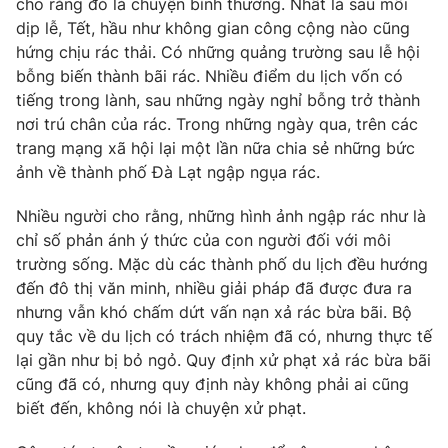
cho rằng đó là chuyện bình thường. Nhất là sau mỗi
Phim VTV
Giải trí
dịp lễ, Tết, hầu như không gian công cộng nào cũng
Hậu trường
hứng chịu rác thải. Có những quảng trường sau lễ hội
Điện ảnh
bỗng biến thành bãi rác. Nhiều điểm du lịch vốn có
Đời sống
Nhân vật
tiếng trong lành, sau những ngày nghỉ bỗng trở thành
Âm nhạc
Du lịch
nơi trú chân của rác. Trong những ngày qua, trên các
Khán giả
Giáo dục
Sao
trang mạng xã hội lại một lần nữa chia sẻ những bức
Làm đẹp
Giải sao mai
ảnh về thành phố Đà Lạt ngập ngụa rác.
Tuyển sinh
Công nghệ
Chất lượng cuộc sống
Nhiều người cho rằng, những hình ảnh ngập rác như là
Học trực tuyến
Hitech Công nghệ tương lai
chỉ số phản ánh ý thức của con người đối với môi
Giao lưu trực tuyến
trường sống. Mặc dù các thành phố du lịch đều hướng
Sản phẩm
đến đô thị văn minh, nhiều giải pháp đã được đưa ra
Lịch phát sóng
nhưng vẫn khó chấm dứt vấn nạn xả rác bừa bãi. Bộ
Thị trường
quy tắc về du lịch có trách nhiệm đã có, nhưng thực tế
Tư vấn
lại gần như bị bỏ ngỏ. Quy định xử phạt xả rác bừa bãi
cũng đã có, nhưng quy định này không phải ai cũng
Chuyên mục khác
biết đến, không nói là chuyện xử phạt.
Emagazine
Podcast