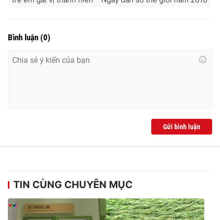
Ðiện thoại Thời báo VTV:
024.66 897 897
Email:
toasoan@vtv.vn
Liên hệ quảng cáo:
024-7300.7108
Bình luận
(
0
)
Gửi bình luận
® Cấm sao chép dưới mọi hình thức nếu không có sự chấp
thuận bằng văn bản. Ghi rõ nguồn VTV.vn khi phát hành lại
TIN CÙNG CHUYÊN MỤC
thông tin từ website này.