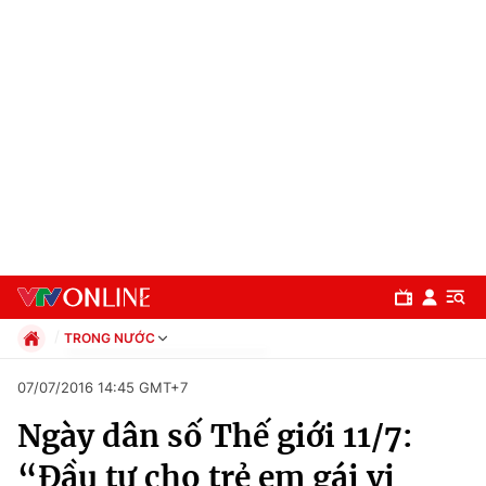
TRONG NƯỚC
Chính trị
07/07/2016 14:45 GMT+7
Xã hội
Ngày dân số Thế giới 11/7:
Pháp luật
Chuyên mục
Kinh tế
“Đầu tư cho trẻ em gái vị
Thể thao