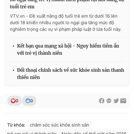
tuổi trẻ em
VTV.vn - Đề xuất nâng độ tuổi trẻ em từ dưới 16 lên
dưới 18 khiến nhiều người lo ngại gia tăng mức độ
THỜI BÁO VTV
nghiêm trọng các vụ vi phạm pháp luật ở lứa tuổi này.
Kết bạn qua mạng xã hội - Nguy hiểm tiềm ẩn
với trẻ vị thành niên
Theo dõi báo trên
Đối thoại chính sách về sức khỏe sinh sản thanh
Cơ quan chủ quản:
Đài Truyền hình Việt Nam
thiếu niên
Cơ quan báo chí:
Thời báo VTV
Giấy phép hoạt động báo in và báo điện tử số 483/GP-BTTTT
cấp ngày 29/12/2023
0
0
Tổng Biên tập:
Vũ Thanh Thủy
Phó Tổng Biên tập:
Nguyễn Thị Mỹ Hạnh, Phạm Quốc Thắng,
Nguyễn Trọng Ninh
Từ khóa:
chăm sóc sức khỏe sinh sản
Tổng đài VTV:
024.38 355 931 - 024.38 355 932
trẻ em gái vị thành niên
Ngày dân số thế giới năm 2016