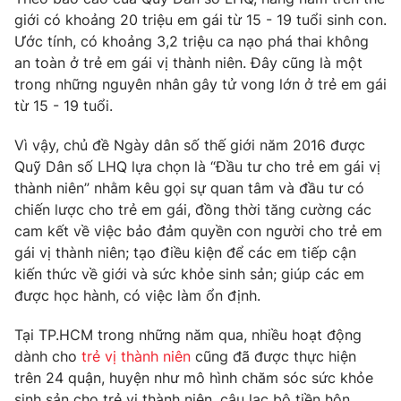
Phim VTV
Giải trí
giới có khoảng 20 triệu em gái từ 15 - 19 tuổi sinh con.
Hậu trường
Ước tính, có khoảng 3,2 triệu ca nạo phá thai không
Điện ảnh
an toàn ở trẻ em gái vị thành niên. Đây cũng là một
Đời sống
Nhân vật
trong những nguyên nhân gây tử vong lớn ở trẻ em gái
Âm nhạc
từ 15 - 19 tuổi.
Du lịch
Khán giả
Giáo dục
Sao
Làm đẹp
Vì vậy, chủ đề Ngày dân số thế giới năm 2016 được
Giải sao mai
Tuyển sinh
Quỹ Dân số LHQ lựa chọn là “Đầu tư cho trẻ em gái vị
Công nghệ
Chất lượng cuộc sống
thành niên” nhằm kêu gọi sự quan tâm và đầu tư có
Học trực tuyến
chiến lược cho trẻ em gái, đồng thời tăng cường các
Hitech Công nghệ tương lai
Giao lưu trực tuyến
cam kết về việc bảo đảm quyền con người cho trẻ em
Sản phẩm
gái vị thành niên; tạo điều kiện để các em tiếp cận
kiến thức về giới và sức khỏe sinh sản; giúp các em
Lịch phát sóng
Thị trường
được học hành, có việc làm ổn định.
Tư vấn
Tại TP.HCM trong những năm qua, nhiều hoạt động
Chuyên mục khác
dành cho
trẻ vị thành niên
cũng đã được thực hiện
Emagazine
trên 24 quận, huyện như mô hình chăm sóc sức khỏe
Podcast
sinh sản cho trẻ vị thành niên, câu lạc bộ tiền hôn