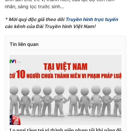
nhân, sàng lọc trước sinh…
Photo
Infographic
* Mời quý độc giả theo dõi
Truyền hình trực tuyến
Video
các kênh của Đài Truyền hình Việt Nam!
Shorts video
VTV Money
VTV Thể thao
Tin liên quan
VTV Sức khoẻ
Bất động sản
Thị trường 24h
Tấm lòng Việt
VTV4
Vươn mình bằng AI
VTV9
VTV8
Liên hệ tòa soạn
English
Lo ngại tăng trẻ vị thành niên phạm tội khi nâng độ