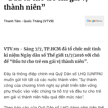
Chính trị
thành niên”
Truyền hình
Văn hóa - Giải trí
Xã hội
Y tế
Thanh Tâm - Quốc Thắng (VTV9)
Đời sống
Pháp luật
Công nghệ
Giáo dục
Y tế
VTV.vn - Sáng 7/7, TP.HCM đã tổ chức mít tinh
kỉ niệm Ngày dân số Thế giới 11/7/2016 với chủ
Thế giới
đề “Đầu tư cho trẻ em gái vị thành niên”.
Tin tức
Kinh tế
Đây là thông điệp chính mà Quỹ Dân số LHQ (UNFPA)
Thế giới đó đây
muốn gửi tới tất cả các nước thành viên: “Sự thành
Tài chính
Dữ liệu và đời sống
công của chương trình nghị sự phát triển bền vững
Câu chuyện quốc tế
Thị trường
phụ thuộc vào việc chúng ta hỗ trợ và đầu tư cho trẻ
em gái vị thành niên hiệu quả đến mức nào”.
Truyền hình
Góc doanh nghiệp
Theo báo cáo của Quỹ Dân số LHQ, hàng năm trên thế