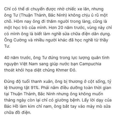
Phim VTV
Giải trí
Chỉ có thể di chuyển được nhờ chiếc xe lăn, nhưng
Hậu trường
ông Tư (Thuận Thành, Bắc Ninh) không chịu ủ rũ một
Điện ảnh
Đời sống
chỗ. Hôm nay ông đi thăm người trong làng, cũng là
Nhân vật
Âm nhạc
một học trò của mình. Hơn 20 năm trước, vùng này chỉ
Du lịch
Khán giả
có mình ông là biết làm nghề sửa chữa điện dân dụng.
Giáo dục
Sao
Ông Cường và nhiều người khác đã học nghề từ thầy
Làm đẹp
Giải sao mai
Tư.
Tuyển sinh
Công nghệ
Chất lượng cuộc sống
Học trực tuyến
40 năm trước, ông Tư đứng trong lực lượng quân tình
Hitech Công nghệ tương lai
nguyện Việt Nam sang giúp nước bạn Campuchia
Giao lưu trực tuyến
thoát khỏi họa diệt chủng Khmer Đỏ.
Sản phẩm
Lịch phát sóng
Đúng độ tuổi thanh xuân, ông bị thương ở cột sống, tỷ
Thị trường
lệ thương tật 91%. Phải nằm điều dưỡng toàn thời gian
Tư vấn
tại Thuận Thành, Bắc Ninh nhưng ông không muốn
Chuyên mục khác
tháng ngày còn lại chỉ có giường bệnh. Lấy lời dạy của
Bác Hồ làm kim chỉ nam, ông bắt tay vào mày mò sửa
Emagazine
Podcast
chữa đồ điện.