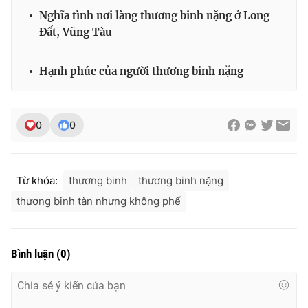
Ðiện thoại Thời báo VTV:
024.66 897 897
Nghĩa tình nơi làng thương binh nặng ở Long
Email:
toasoan@vtv.vn
Đất, Vũng Tàu
Liên hệ quảng cáo:
024-7300.7108
Hạnh phúc của người thương binh nặng
0
0
Từ khóa:
thương binh
thương binh nặng
thương binh tàn nhưng không phế
® Cấm sao chép dưới mọi hình thức nếu không có sự chấp
Bình luận
(
0
)
thuận bằng văn bản. Ghi rõ nguồn VTV.vn khi phát hành lại
thông tin từ website này.