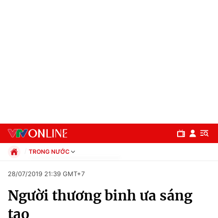
TRONG NƯỚC
Chính trị
28/07/2019 21:39 GMT+7
Xã hội
Người thương binh ưa sáng
Pháp luật
Chuyên mục
Kinh tế
tạo
Thể thao