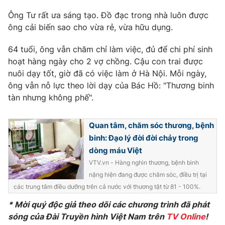
Ông Tư rất ưa sáng tạo. Đồ đạc trong nhà luôn được
Photo
Infographic
ông cải biến sao cho vừa rẻ, vừa hữu dụng.
Video
Shorts video
64 tuổi, ông vẫn chăm chỉ làm việc, đủ để chi phí sinh
hoạt hàng ngày cho 2 vợ chồng. Cậu con trai được
nuôi dạy tốt, giờ đã có việc làm ở Hà Nội. Mỗi ngày,
VTV Money
VTV Thể thao
ông vẫn nỗ lực theo lời dạy của Bác Hồ: "Thương binh
tàn nhưng không phế".
VTV Sức khoẻ
Bất động sản
Quan tâm, chăm sóc thương, bệnh
Thị trường 24h
Tấm lòng Việt
binh: Đạo lý đời đời chảy trong
dòng máu Việt
VTV4
Vươn mình bằng AI
VTV.vn - Hàng nghìn thương, bệnh binh
nặng hiện đang được chăm sóc, điều trị tại
các trung tâm điều dưỡng trên cả nước với thương tật từ 81 - 100%.
VTV9
VTV8
* Mời quý độc giả theo dõi các chương trình đã phát
sóng của Đài Truyền hình Việt Nam trên
TV Online
!
Liên hệ tòa soạn
English