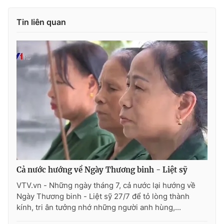
Tin liên quan
THỜI BÁO VTV
Theo dõi báo trên
Cơ quan chủ quản:
Đài Truyền hình Việt Nam
Cơ quan báo chí:
Thời báo VTV
Giấy phép hoạt động báo in và báo điện tử số 483/GP-BTTTT
cấp ngày 29/12/2023
Cả nước hướng về Ngày Thương binh - Liệt sỹ
Tổng Biên tập:
Vũ Thanh Thủy
VTV.vn - Những ngày tháng 7, cả nước lại hướng về
Phó Tổng Biên tập:
Nguyễn Thị Mỹ Hạnh, Phạm Quốc Thắng,
Ngày Thương binh - Liệt sỹ 27/7 để tỏ lòng thành
Nguyễn Trọng Ninh
kính, tri ân tưởng nhớ những người anh hùng,...
Tổng đài VTV:
024.38 355 931 - 024.38 355 932