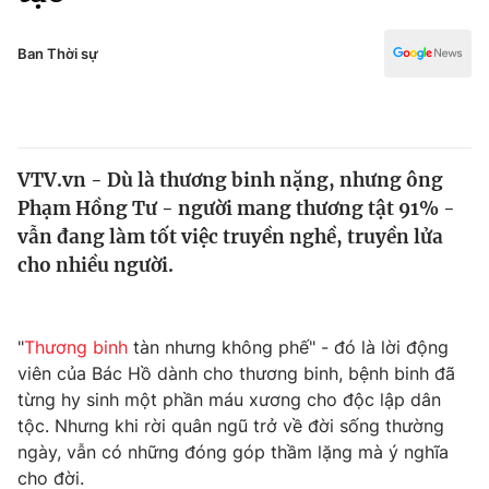
Chính trị
Truyền hình
Văn hóa - Giải trí
Ban Thời sự
Xã hội
Y tế
Đời sống
Pháp luật
Công nghệ
Giáo dục
VTV.vn - Dù là thương binh nặng, nhưng ông
Y tế
Phạm Hồng Tư - người mang thương tật 91% -
vẫn đang làm tốt việc truyền nghề, truyền lửa
Thế giới
cho nhiều người.
Tin tức
Kinh tế
"
Thương binh
tàn nhưng không phế" - đó là lời động
Thế giới đó đây
Tài chính
viên của Bác Hồ dành cho thương binh, bệnh binh đã
Dữ liệu và đời sống
Câu chuyện quốc tế
từng hy sinh một phần máu xương cho độc lập dân
Thị trường
tộc. Nhưng khi rời quân ngũ trở về đời sống thường
Truyền hình
ngày, vẫn có những đóng góp thầm lặng mà ý nghĩa
Góc doanh nghiệp
cho đời.