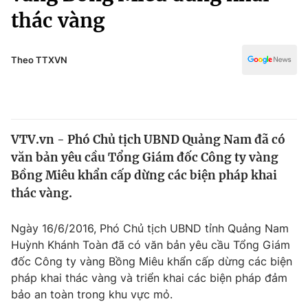
Chính trị
thác vàng
Truyền hình
Văn hóa - Giải trí
Xã hội
Y tế
Theo TTXVN
Đời sống
Pháp luật
Công nghệ
Giáo dục
Y tế
VTV.vn - Phó Chủ tịch UBND Quảng Nam đã có
văn bản yêu cầu Tổng Giám đốc Công ty vàng
Thế giới
Bồng Miêu khẩn cấp dừng các biện pháp khai
Tin tức
thác vàng.
Kinh tế
Thế giới đó đây
Ngày 16/6/2016, Phó Chủ tịch UBND tỉnh Quảng Nam
Tài chính
Dữ liệu và đời sống
Huỳnh Khánh Toàn đã có văn bản yêu cầu Tổng Giám
Câu chuyện quốc tế
Thị trường
đốc Công ty vàng Bồng Miêu khẩn cấp dừng các biện
pháp khai thác vàng và triển khai các biện pháp đảm
Truyền hình
Góc doanh nghiệp
bảo an toàn trong khu vực mỏ.