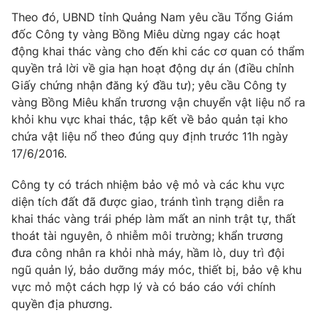
Phim VTV
Giải trí
Theo đó, UBND tỉnh Quảng Nam yêu cầu Tổng Giám
Hậu trường
đốc Công ty vàng Bồng Miêu dừng ngay các hoạt
Điện ảnh
động khai thác vàng cho đến khi các cơ quan có thẩm
Đời sống
Nhân vật
quyền trả lời về gia hạn hoạt động dự án (điều chỉnh
Âm nhạc
Giấy chứng nhận đăng ký đầu tư); yêu cầu Công ty
Du lịch
Khán giả
Giáo dục
Sao
vàng Bồng Miêu khẩn trương vận chuyển vật liệu nổ ra
Làm đẹp
Giải sao mai
khỏi khu vực khai thác, tập kết về bảo quản tại kho
Tuyển sinh
chứa vật liệu nổ theo đúng quy định trước 11h ngày
Công nghệ
Chất lượng cuộc sống
17/6/2016.
Học trực tuyến
Hitech Công nghệ tương lai
Giao lưu trực tuyến
Công ty có trách nhiệm bảo vệ mỏ và các khu vực
Sản phẩm
diện tích đất đã được giao, tránh tình trạng diễn ra
khai thác vàng trái phép làm mất an ninh trật tự, thất
Lịch phát sóng
Thị trường
thoát tài nguyên, ô nhiễm môi trường; khẩn trương
đưa công nhân ra khỏi nhà máy, hầm lò, duy trì đội
Tư vấn
ngũ quản lý, bảo dưỡng máy móc, thiết bị, bảo vệ khu
Chuyên mục khác
vực mỏ một cách hợp lý và có báo cáo với chính
Emagazine
Podcast
quyền địa phương.