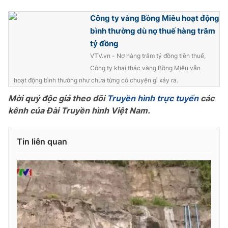
Photo
Infographic
Công ty vàng Bồng Miêu hoạt động
bình thường dù nợ thuế hàng trăm
tỷ đồng
Video
Shorts video
VTV.vn - Nợ hàng trăm tỷ đồng tiền thuế,
Công ty khai thác vàng Bồng Miêu vẫn
VTV Money
VTV Thể thao
hoạt động bình thường như chưa từng có chuyện gì xảy ra.
Mời quý độc giả theo dõi
Truyền hình trực tuyến
các
VTV Sức khoẻ
Bất động sản
kênh của Đài Truyền hình Việt Nam.
Thị trường 24h
Tấm lòng Việt
Tin liên quan
VTV4
Vươn mình bằng AI
VTV9
VTV8
Liên hệ tòa soạn
English