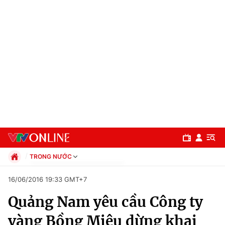
TRONG NƯỚC
Chính trị
16/06/2016 19:33 GMT+7
Xã hội
Quảng Nam yêu cầu Công ty
Pháp luật
Chuyên mục
Kinh tế
vàng Bồng Miêu dừng khai
Thể thao