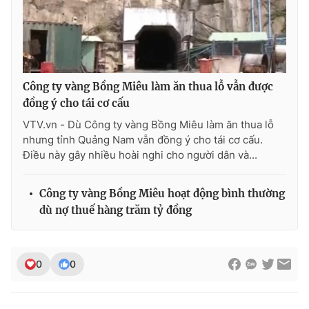
THỜI BÁO VTV
Công ty vàng Bồng Miêu làm ăn thua lỗ vẫn được
đồng ý cho tái cơ cấu
VTV.vn - Dù Công ty vàng Bồng Miêu làm ăn thua lỗ
Theo dõi báo trên
nhưng tỉnh Quảng Nam vẫn đồng ý cho tái cơ cấu.
Điều này gây nhiều hoài nghi cho người dân và...
Cơ quan chủ quản:
Đài Truyền hình Việt Nam
Cơ quan báo chí:
Thời báo VTV
Công ty vàng Bồng Miêu hoạt động bình thường
dù nợ thuế hàng trăm tỷ đồng
Giấy phép hoạt động báo in và báo điện tử số 483/GP-BTTTT
cấp ngày 29/12/2023
Tổng Biên tập:
Vũ Thanh Thủy
0
0
Phó Tổng Biên tập:
Nguyễn Thị Mỹ Hạnh, Phạm Quốc Thắng,
Nguyễn Trọng Ninh
Tổng đài VTV:
024.38 355 931 - 024.38 355 932