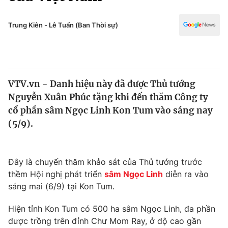
Chính trị
Truyền hình
Văn hóa - Giải trí
Trung Kiên - Lê Tuấn (Ban Thời sự)
Xã hội
Y tế
Đời sống
Pháp luật
Công nghệ
Giáo dục
VTV.vn - Danh hiệu này đã được Thủ tướng
Y tế
Nguyễn Xuân Phúc tặng khi đến thăm Công ty
cổ phần sâm Ngọc Linh Kon Tum vào sáng nay
Thế giới
(5/9).
Tin tức
Kinh tế
Đây là chuyến thăm khảo sát của Thủ tướng trước
Thế giới đó đây
Tài chính
thềm Hội nghị phát triển
sâm Ngọc Linh
diễn ra vào
Dữ liệu và đời sống
Câu chuyện quốc tế
sáng mai (6/9) tại Kon Tum.
Thị trường
Hiện tỉnh Kon Tum có 500 ha sâm Ngọc Linh, đa phần
Truyền hình
Góc doanh nghiệp
được trồng trên đỉnh Chư Mom Ray, ở độ cao gần