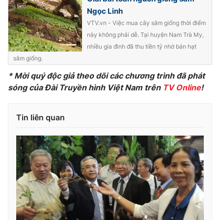
Ngọc Linh
VTV.vn - Việc mua cây sâm giống thời điểm
này không phải dễ. Tại huyện Nam Trà My,
THỜI BÁO VTV
nhiều gia đình đã thu tiền tỷ nhờ bán hạt
sâm giống.
* Mời quý độc giả theo dõi các chương trình đã phát
sóng của Đài Truyền hình Việt Nam trên
TV Online
!
Theo dõi báo trên
Tin liên quan
Cơ quan chủ quản:
Đài Truyền hình Việt Nam
Cơ quan báo chí:
Thời báo VTV
Giấy phép hoạt động báo in và báo điện tử số 483/GP-BTTTT
cấp ngày 29/12/2023
Tổng Biên tập:
Vũ Thanh Thủy
Phó Tổng Biên tập:
Nguyễn Thị Mỹ Hạnh, Phạm Quốc Thắng,
Nguyễn Trọng Ninh
Tổng đài VTV:
024.38 355 931 - 024.38 355 932