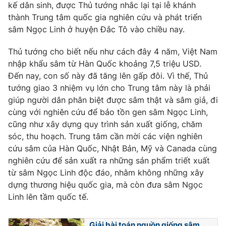
kế dân sinh, được Thủ tướng nhắc lại tại lễ khánh
Photo
Infographic
thành Trung tâm quốc gia nghiên cứu và phát triển
sâm Ngọc Linh ở huyện Đắc Tô vào chiều nay.
Video
Shorts video
Thủ tướng cho biết nếu như cách đây 4 năm, Việt Nam
nhập khẩu sâm từ Hàn Quốc khoảng 7,5 triệu USD.
VTV Money
VTV Thể thao
Đến nay, con số này đã tăng lên gấp đôi. Vì thế, Thủ
tướng giao 3 nhiệm vụ lớn cho Trung tâm này là phải
giúp người dân phân biệt được sâm thật và sâm giả, đi
VTV Sức khoẻ
Bất động sản
cùng với nghiên cứu để bảo tồn gen sâm Ngọc Linh,
cũng như xây dựng quy trình sản xuất giống, chăm
Thị trường 24h
Tấm lòng Việt
sóc, thu hoạch. Trung tâm cần mời các viện nghiên
cứu sâm của Hàn Quốc, Nhật Bản, Mỹ và Canada cùng
nghiên cứu để sản xuất ra những sản phẩm triết xuất
VTV4
Vươn mình bằng AI
từ sâm Ngọc Linh độc đáo, nhằm không những xây
dựng thương hiệu quốc gia, mà còn đưa sâm Ngọc
VTV9
VTV8
Linh lên tầm quốc tế.
Liên hệ tòa soạn
English
Giải bài toán nguồn giống sâm