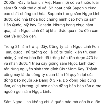
Phim VTV
2000m. Đây là loài chỉ Việt Nam mới có và thuộc loài
Giải trí
sâm tốt nhất thế giới với 52 hoạt chất Saponin cùng
Hậu trường
các chất chống oxi hóa. Saponin trong sâm Ngọc Linh
Điện ảnh
Đời sống
được các nhà khoa học chứng minh cao hơn cả sâm
Nhân vật
Âm nhạc
Hàn Quốc, Mỹ hay Canada. Nhưng hàng chục năm
Du lịch
Khán giả
qua, sâm Ngọc Linh đã bị khai thác quá mức đến cạn
Giáo dục
Sao
kiệt về nguồn gen.
Làm đẹp
Giải sao mai
Tuyển sinh
Công nghệ
Trong 21 năm trở lại đây, Công ty sâm Ngọc Linh Kon
Chất lượng cuộc sống
Học trực tuyến
Tum, được Thủ tướng coi là có trí thức, kiên trì, kiên
Hitech Công nghệ tương lai
nhẫn, ý chí và bản lĩnh đã trồng bảo tồn được 470 ha
Giao lưu trực tuyến
và nhân được 1 triệu cây giống sâm Ngọc Linh dưới
Sản phẩm
tán rừng nguyên sinh trên đỉnh Chư Mom Ray. Thành
Lịch phát sóng
Thị trường
công này là do công ty quan tâm tới quyền lợi của
đồng bào người Xê Đăng ở 3 xã. Do đồng bào cùng
Tư vấn
làm, cùng hưởng lợi, nên chính đồng bào bảo tồn được
Chuyên mục khác
nguồn gen sâm Ngọc Linh.
Emagazine
Podcast
Sâm Ngọc Linh không chỉ là quốc bảo mà còn là quốc