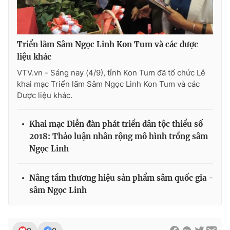
Ðiện thoại Thời báo VTV:
024.66 897 897
Email:
toasoan@vtv.vn
Liên hệ quảng cáo:
024-7300.7108
Triển lãm Sâm Ngọc Linh Kon Tum và các dược
liệu khác
VTV.vn - Sáng nay (4/9), tỉnh Kon Tum đã tổ chức Lễ
khai mạc Triển lãm Sâm Ngọc Linh Kon Tum và các
Dược liệu khác.
Khai mạc Diễn đàn phát triển dân tộc thiểu số
2018: Thảo luận nhân rộng mô hình trồng sâm
Ngọc Linh
Nâng tầm thương hiệu sản phẩm sâm quốc gia -
® Cấm sao chép dưới mọi hình thức nếu không có sự chấp
thuận bằng văn bản. Ghi rõ nguồn VTV.vn khi phát hành lại
sâm Ngọc Linh
thông tin từ website này.