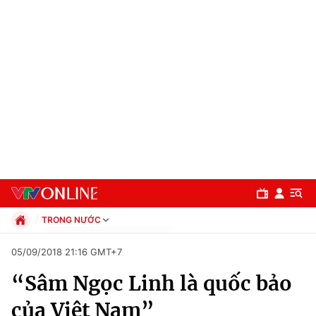
TRONG NƯỚC
Chính trị
05/09/2018 21:16 GMT+7
Xã hội
“Sâm Ngọc Linh là quốc bảo
Pháp luật
Chuyên mục
Kinh tế
của Việt Nam”
Thể thao