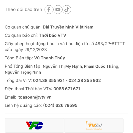
Theo dõi báo trên
Cơ quan chủ quản:
Đài Truyền hình Việt Nam
Cơ quan báo chí:
Thời báo VTV
Giấy phép hoạt động báo in và báo điện tử số 483/GP-BTTTT
cấp ngày 29/12/2023
Tổng Biên tập:
Vũ Thanh Thủy
Phó Tổng Biên tập:
Nguyễn Thị Mỹ Hạnh, Phạm Quốc Thắng,
Nguyễn Trọng Ninh
Tổng đài VTV:
024.38 355 931 - 024.38 355 932
Ðiện thoại Thời báo VTV:
0988 671 671
Email:
toasoan@vtv.vn
Liên hệ quảng cáo:
(024) 626 79595