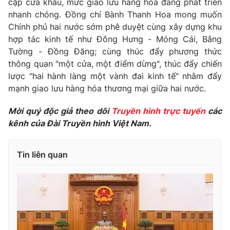
cặp cửa khẩu, mức giao lưu hàng hóa đang phát triển
nhanh chóng. Đồng chí Bành Thanh Hoa mong muốn
Photo
Infographic
Chính phủ hai nước sớm phê duyệt cùng xây dựng khu
hợp tác kinh tế như Đông Hưng - Móng Cái, Bằng
Video
Shorts video
Tường - Đồng Đăng; cùng thúc đẩy phương thức
thông quan "một cửa, một điểm dừng", thúc đẩy chiến
VTV Money
lược "hai hành làng một vành đai kinh tế" nhằm đẩy
VTV Thể thao
mạnh giao lưu hàng hóa thương mại giữa hai nước.
VTV Sức khoẻ
Bất động sản
Mời quý độc giả theo dõi
Truyền hình trực tuyến
các
kênh của Đài Truyền hình Việt Nam.
Thị trường 24h
Tấm lòng Việt
Tin liên quan
VTV4
Vươn mình bằng AI
VTV9
VTV8
Liên hệ tòa soạn
English