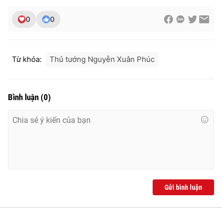
Ðiện thoại Thời báo VTV:
024.66 897 897
0
0
Email:
toasoan@vtv.vn
Liên hệ quảng cáo:
024-7300.7108
Từ khóa:
Thủ tướng Nguyễn Xuân Phúc
Bình luận
(
0
)
® Cấm sao chép dưới mọi hình thức nếu không có sự chấp
thuận bằng văn bản. Ghi rõ nguồn VTV.vn khi phát hành lại
Gửi bình luận
thông tin từ website này.