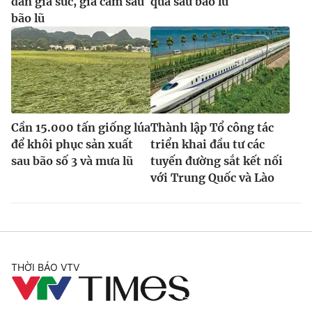
đàn gia súc, gia cầm sau
quả sau bão lũ
bão lũ
Cần 15.000 tấn giống lúa
Thành lập Tổ công tác
để khôi phục sản xuất
triển khai đầu tư các
sau bão số 3 và mưa lũ
tuyến đường sắt kết nối
với Trung Quốc và Lào
THỜI BÁO VTV