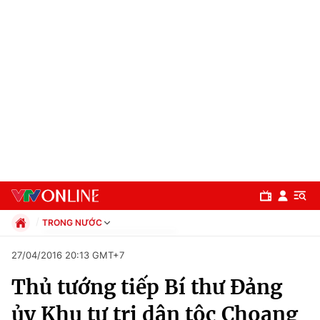
TRONG NƯỚC
Chính trị
27/04/2016 20:13 GMT+7
Xã hội
Thủ tướng tiếp Bí thư Đảng
Pháp luật
Chuyên mục
Kinh tế
ủy Khu tự trị dân tộc Choang
Thể thao