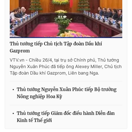
THỜI BÁO VTV
Thủ tướng tiếp Chủ tịch Tập đoàn Dầu khí
Gazprom
Theo dõi báo trên
VTV.vn - Chiều 26/4, tại trụ sở Chính phủ, Thủ tướng
Nguyễn Xuân Phúc đã tiếp ông Alexey Miller, Chủ tịch
Tập đoàn Dầu khí Gazprom, Liên bang Nga.
Cơ quan chủ quản:
Đài Truyền hình Việt Nam
Cơ quan báo chí:
Thời báo VTV
Thủ tướng Nguyễn Xuân Phúc tiếp Bộ trưởng
Giấy phép hoạt động báo in và báo điện tử số 483/GP-BTTTT
Nông nghiệp Hoa Kỳ
cấp ngày 29/12/2023
Tổng Biên tập:
Vũ Thanh Thủy
Phó Tổng Biên tập:
Thủ tướng tiếp Giám đốc điều hành Diễn đàn
Nguyễn Thị Mỹ Hạnh, Phạm Quốc Thắng,
Nguyễn Trọng Ninh
Kinh tế Thế giới
Tổng đài VTV:
024.38 355 931 - 024.38 355 932