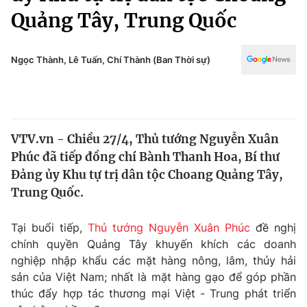
Chính trị
Quảng Tây, Trung Quốc
Truyền hình
Văn hóa - Giải trí
Xã hội
Y tế
Ngọc Thành, Lê Tuấn, Chí Thành (Ban Thời sự)
Đời sống
Pháp luật
Công nghệ
Giáo dục
Y tế
VTV.vn - Chiều 27/4, Thủ tướng Nguyễn Xuân
Phúc đã tiếp đồng chí Bành Thanh Hoa, Bí thư
Thế giới
Đảng ủy Khu tự trị dân tộc Choang Quảng Tây,
Tin tức
Trung Quốc.
Kinh tế
Thế giới đó đây
Tại buổi tiếp,
Thủ tướng Nguyễn Xuân Phúc
đề nghị
Tài chính
Dữ liệu và đời sống
chính quyền Quảng Tây khuyến khích các doanh
Câu chuyện quốc tế
Thị trường
nghiệp nhập khẩu các mặt hàng nông, lâm, thủy hải
sản của Việt Nam; nhất là mặt hàng gạo để góp phần
Truyền hình
Góc doanh nghiệp
thúc đẩy hợp tác thương mại Việt - Trung phát triển