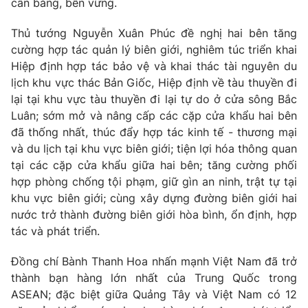
cân bằng, bền vững.
Phim VTV
Giải trí
Hậu trường
Thủ tướng Nguyễn Xuân Phúc đề nghị hai bên tăng
Điện ảnh
cường hợp tác quản lý biên giới, nghiêm túc triển khai
Đời sống
Nhân vật
Hiệp định hợp tác bảo vệ và khai thác tài nguyên du
Âm nhạc
lịch khu vực thác Bản Giốc, Hiệp định về tàu thuyền đi
Du lịch
Khán giả
Giáo dục
Sao
lại tại khu vực tàu thuyền đi lại tự do ở cửa sông Bắc
Làm đẹp
Giải sao mai
Luân; sớm mở và nâng cấp các cặp cửa khẩu hai bên
Tuyển sinh
đã thống nhất, thúc đẩy hợp tác kinh tế - thương mại
Công nghệ
Chất lượng cuộc sống
và du lịch tại khu vực biên giới; tiện lợi hóa thông quan
Học trực tuyến
Hitech Công nghệ tương lai
tại các cặp cửa khẩu giữa hai bên; tăng cường phối
Giao lưu trực tuyến
hợp phòng chống tội phạm, giữ gìn an ninh, trật tự tại
Sản phẩm
khu vực biên giới; cùng xây dựng đường biên giới hai
Lịch phát sóng
nước trở thành đường biên giới hòa bình, ổn định, hợp
Thị trường
tác và phát triển.
Tư vấn
Đồng chí Bành Thanh Hoa nhấn mạnh Việt Nam đã trở
Chuyên mục khác
thành bạn hàng lớn nhất của Trung Quốc trong
Emagazine
Podcast
ASEAN; đặc biệt giữa Quảng Tây và Việt Nam có 12