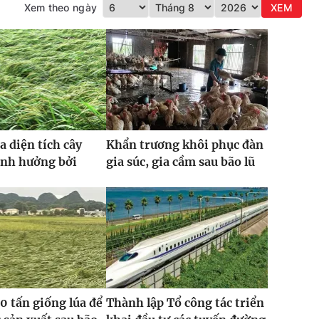
Xem theo ngày
XEM
a diện tích cây
Khẩn trương khôi phục đàn
ảnh hưởng bởi
gia súc, gia cầm sau bão lũ
0 tấn giống lúa để
Thành lập Tổ công tác triển