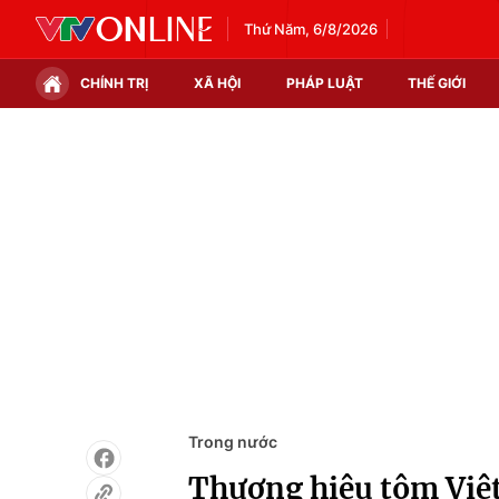
Thứ Năm, 6/8/2026
CHÍNH TRỊ
XÃ HỘI
PHÁP LUẬT
THẾ GIỚI
Chính trị
Xã hội
Thế giới
Kinh tế
Tin tức
Tài chính
Thế giới đó đây
Thị trường
Câu chuyện quốc tế
Góc doanh nghiệp
Dữ liệu và đời sống
Trong nước
Thương hiệu tôm Việ