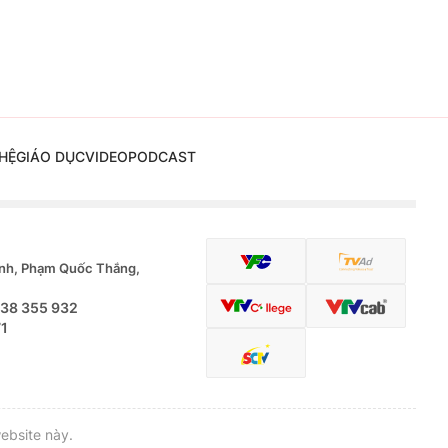
HỆ
GIÁO DỤC
VIDEO
PODCAST
nh, Phạm Quốc Thắng,
.38 355 932
71
ebsite này.