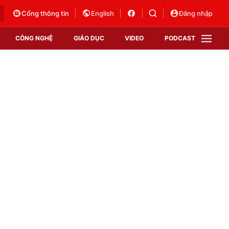
Cổng thông tin
English
Đăng nhập
CÔNG NGHỆ
GIÁO DỤC
VIDEO
PODCAST
VTV Money
VTV Thể thao
VTV Sức khoẻ
Bất động sản
Thị trường 24h
Tấm lòng Việt
Vươn mình bằng AI
VTV4
VTV8
VTV9
Lịch phát sóng
Giao lưu trực tuyến
Sự kiện