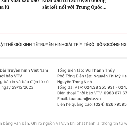
 sản xuất sau bão
khai đầu tư các tuyến đường
ưa lũ
sắt kết nối với Trung Quốc...
UẬT
THẾ GIỚI
KINH TẾ
TRUYỀN HÌNH
GIẢI TRÍ
Y TẾ
ĐỜI SỐNG
CÔNG NG
Đài Truyền hình Việt Nam
Tổng Biên tập:
Vũ Thanh Thủy
hời báo VTV
Phó Tổng Biên tập:
Nguyễn Thị Mỹ Hạ
g báo in và báo điện tử số
Nguyễn Trọng Ninh
 ngày 29/12/2023
Tổng đài VTV:
024.38 355 931 - 024
Ðiện thoại Thời báo VTV:
0988 671 6
Email:
toasoan@vtv.vn
Liên hệ quảng cáo:
(024) 626 79595
bằng văn bản. Ghi rõ nguồn VTV.vn khi phát hành lại thông tin từ w