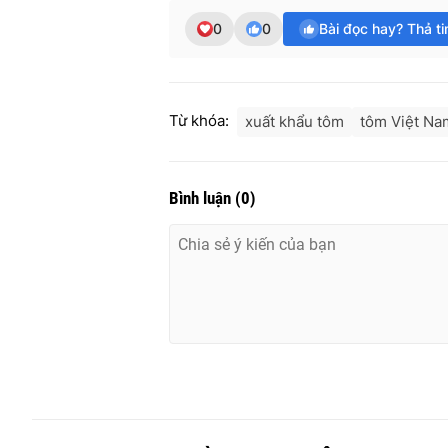
0
0
Bài đọc hay? Thả t
Từ khóa:
xuất khẩu tôm
tôm Việt Na
Bình luận
(
0
)