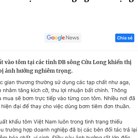
Góc ảnh
Giáo dục
Công nghệ
Chia sẻ
Tuyển sinh
Hitech Công ng
Học trực tuyến
Sản phẩm
t vào tôm tại các tỉnh ĐB sông Cửu Long khiến thị
g
Thị trường
bị ảnh hưởng nghiêm trọng.
Tư vấn
các gian thương thường sử dụng các tạp chất như aga,
nhằm tăng kích cỡ, thu lợi nhuận bất chính. Thông
hu mua sẽ bơm trực tiếp vào từng con tôm. Nhiều nơi đã
 hiện đại để thay cho việc dùng bơm tiêm đơn thuần.
uất khẩu tôm Việt Nam luôn trong tình trạng thiếu
u trường hợp doanh nghiệp đã bị các bên đối tác trả lại
ễm hóa chất, vi sinh. Điều này ảnh hưởng rất lớn đến