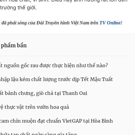
trường thế giới.
h đã phát sóng của Đài Truyền hình Việt Nam trên
TV Online
!
c phẩm bẩn
ất nguồn gốc rau được thực hiện như thế nào?
hập lậu kém chất lượng trước dịp Tết Mậu Tuất
uất bánh chưng, giò chả tại Thanh Oai
vệ thực vật trên vườn hoa quả
 cam chín muộn đạt chuẩn VietGAP tại Hòa Bình
hứa tạp chất ngày càng gia tăng