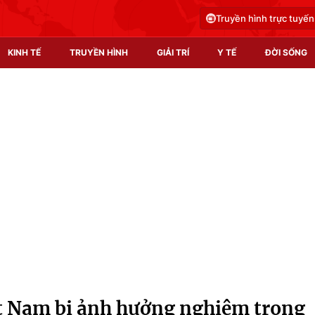
Truyền hình trực tuyến
KINH TẾ
TRUYỀN HÌNH
GIẢI TRÍ
Y TẾ
ĐỜI SỐNG
Pháp luật
Y tế
Truyền hình
Multimedia
Phim VTV
Video
Hậu trường
Shorts video
Nhân vật
Podcast
Khán giả
EMagazine
Giải sao mai
Photo
t Nam bị ảnh hưởng nghiêm trọng
Infographic