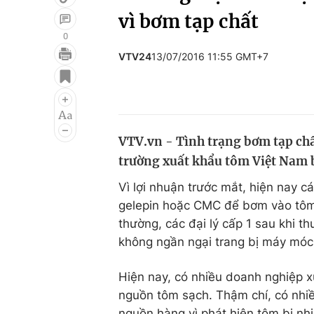
vì bơm tạp chất
0
VTV24
13/07/2016 11:55 GMT+7
Giải trí
Đời sống
Điện ảnh
Du lịch
Âm nhạc
Làm đẹp
VTV.vn - Tình trạng bơm tạp chấ
Sao
Chất lượng cuộc sốn
trường xuất khẩu tôm Việt Nam 
Vì lợi nhuận trước mắt, hiện nay 
gelepin hoặc CMC để bơm vào tôm 
thường, các đại lý cấp 1 sau khi t
không ngần ngại trang bị máy móc
Hiện nay, có nhiều doanh nghiệp x
nguồn tôm sạch. Thậm chí, có nhiề
nguồn hàng vì phát hiện tôm bị nhi