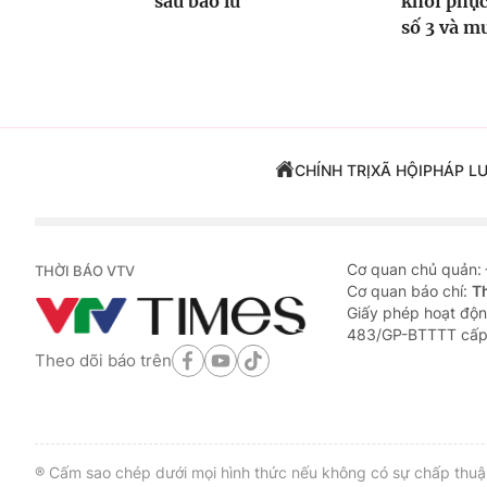
sau bão lũ
khôi phục
số 3 và m
CHÍNH TRỊ
XÃ HỘI
PHÁP L
Cơ quan chủ quản:
THỜI BÁO VTV
Cơ quan báo chí:
T
Giấy phép hoạt độn
483/GP-BTTTT cấp
Theo dõi báo trên
® Cấm sao chép dưới mọi hình thức nếu không có sự chấp thuận 