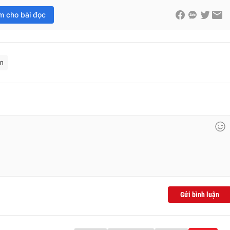
im cho bài đọc
m
Gửi bình luận