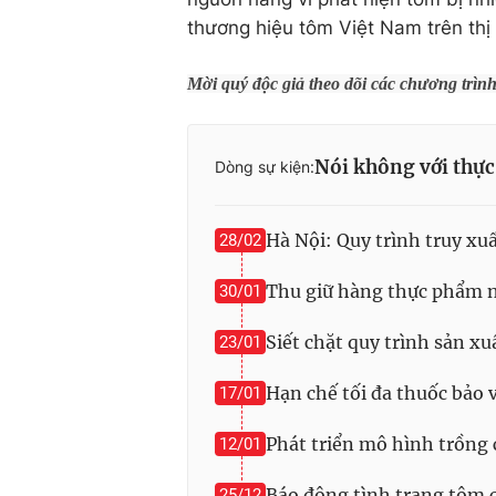
thương hiệu tôm Việt Nam trên thị 
Mời quý độc giả theo dõi các chương trìn
Nói không với thự
Dòng sự kiện:
Hà Nội: Quy trình truy xu
28/02
Thu giữ hàng thực phẩm n
30/01
Siết chặt quy trình sản x
23/01
Hạn chế tối đa thuốc bảo 
17/01
Phát triển mô hình trồng
12/01
Báo động tình trạng tôm c
25/12