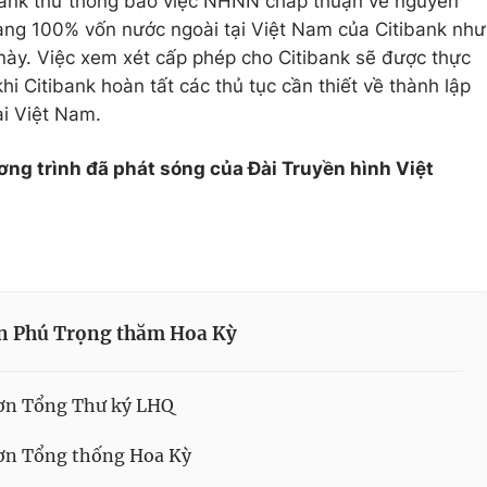
bank thư thông báo việc NHNN chấp thuận về nguyên
àng 100% vốn nước ngoài tại Việt Nam của Citibank như
này. Việc xem xét cấp phép cho Citibank sẽ được thực
hi Citibank hoàn tất các thủ tục cần thiết về thành lập
i Việt Nam.
ơng trình đã phát sóng của Đài Truyền hình Việt
n Phú Trọng thăm Hoa Kỳ
 ơn Tổng Thư ký LHQ
 ơn Tổng thống Hoa Kỳ