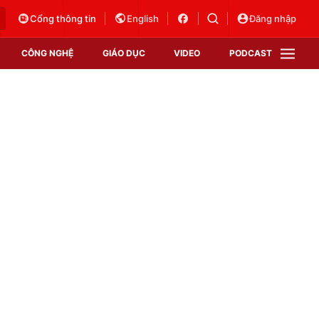
Cổng thông tin
English
Đăng nhập
CÔNG NGHỆ
GIÁO DỤC
VIDEO
PODCAST
VTV Money
VTV Thể thao
VTV Sức khoẻ
Bất động sản
Thị trường 24h
Tấm lòng Việt
Vươn mình bằng AI
VTV4
VTV8
VTV9
Lịch phát sóng
Giao lưu trực tuyến
Sự kiện