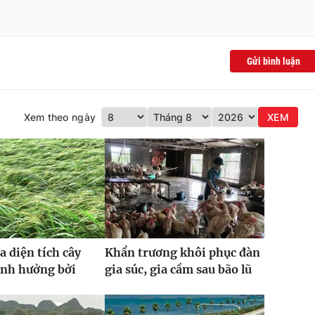
Gửi bình luận
Xem theo ngày
XEM
a diện tích cây
Khẩn trương khôi phục đàn
ảnh hưởng bởi
gia súc, gia cầm sau bão lũ