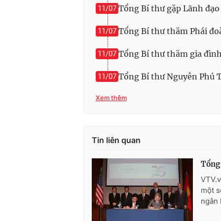
Tổng Bí thư gặp Lãnh đạo
11/07
Tổng Bí thư thăm Phái đo
11/07
Tổng Bí thư thăm gia đìn
11/07
Tổng Bí thư Nguyễn Phú T
11/07
Xem thêm
Tin liên quan
Tổng 
VTV.v
một s
ngân 