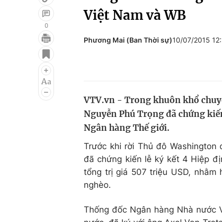
Việt Nam và WB
0
Phương Mai (Ban Thời sự)
10/07/2015 12
Giải trí
Đời sống
Điện ảnh
Du lịch
Âm nhạc
Làm đẹp
VTV.vn - Trong khuôn khổ chuyế
Sao
Chất lượng cuộc sốn
Nguyễn Phú Trọng đã chứng kiến 
Ngân hàng Thế giới.
Trước khi rời Thủ đô Washington
đã chứng kiến lễ ký kết 4 Hiệp đ
tổng trị giá 507 triệu USD, nhằm 
nghèo.
Thống đốc Ngân hàng Nhà nước V