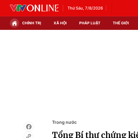
Thứ Sáu, 7/8/2026
CHÍNH TRỊ
XÃ HỘI
PHÁP LUẬT
THẾ GIỚI
Chính trị
Xã hội
Thế giới
Kinh tế
Tin tức
Tài chính
Thế giới đó đây
Thị trường
Câu chuyện quốc tế
Góc doanh nghiệp
Dữ liệu và đời sống
Trong nước
Tổng Bí thư chứng kiế