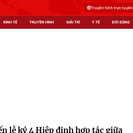
Truyền hình trực tuyến
KINH TẾ
TRUYỀN HÌNH
GIẢI TRÍ
Y TẾ
ĐỜI SỐNG
Pháp luật
Y tế
Truyền hình
Multimedia
Phim VTV
Video
Hậu trường
Shorts video
Nhân vật
Podcast
Khán giả
EMagazine
Giải sao mai
Photo
n lễ ký 4 Hiệp định hợp tác giữa
Infographic