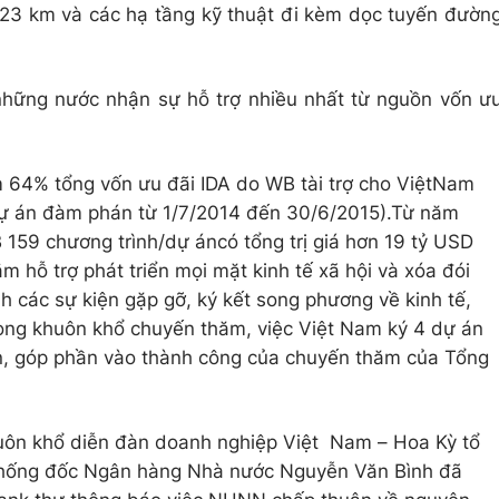
23 km và các hạ tầng kỹ thuật đi kèm dọc tuyến đườn
những nước nhận sự hỗ trợ nhiều nhất từ nguồn vốn ư
ếm 64% tổng vốn ưu đãi IDA do WB tài trợ cho ViệtNam
dự án đàm phán từ 1/7/2014 đến 30/6/2015).Từ năm
159 chương trình/dự áncó tổng trị giá hơn 19 tỷ USD
 hỗ trợ phát triển mọi mặt kinh tế xã hội và xóa đói
 các sự kiện gặp gỡ, ký kết song phương về kinh tế,
trong khuôn khổ chuyến thăm, việc Việt Nam ký 4 dự án
lớn, góp phần vào thành công của chuyến thăm của Tổng
huôn khổ diễn đàn doanh nghiệp Việt Nam – Hoa Kỳ tổ
 Thống đốc Ngân hàng Nhà nước Nguyễn Văn Bình đã