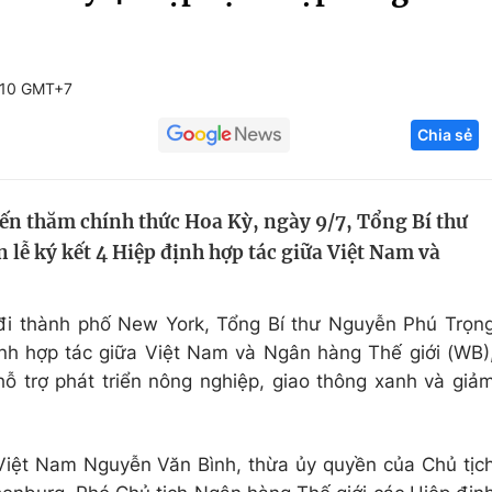
Góc ảnh
:10 GMT+7
Giáo dục
Công nghệ
Chia sẻ
Tuyển sinh
Hitech Công ng
Học trực tuyến
Sản phẩm
n thăm chính thức Hoa Kỳ, ngày 9/7, Tổng Bí thư
g
Thị trường
lễ ký kết 4 Hiệp định hợp tác giữa Việt Nam và
Tư vấn
 đi thành phố New York, Tổng Bí thư Nguyễn Phú Trọn
ịnh hợp tác giữa Việt Nam và Ngân hàng Thế giới (WB)
hỗ trợ phát triển nông nghiệp, giao thông xanh và giả
iệt Nam Nguyễn Văn Bình, thừa ủy quyền của Chủ tịc