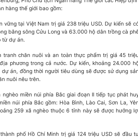
senburg, Phó Chủ tịch Ngân hàng Thế giới các Hiệp địn
ân hàng thế giới bao gồm:
vững tại Việt Nam trị giá 238 triệu USD. Dự kiến sẽ c
ồng bằng sông Cửu Long và 63.000 hộ dân trồng cà ph
 từ dự án.
 tranh chăn nuôi và an toàn thực phẩm trị giá 45 triệ
 địa phương trong cả nước. Dự kiến, khoảng 24.000 h
từ dự án, đồng thời người tiêu dùng sẽ được sử dụng sả
n nuôi nêu trên.
nghèo miền núi phía Bắc giai đoạn II tiếp tục phát hu
 miền núi phía Bắc gồm: Hòa Bình, Lào Cai, Sơn La, Yê
khoảng 259 xã nghèo thuộc 6 tỉnh này sẽ được hưởng lợ
 thành phố Hồ Chí Minh trị giá 124 triệu USD sẽ đầu t