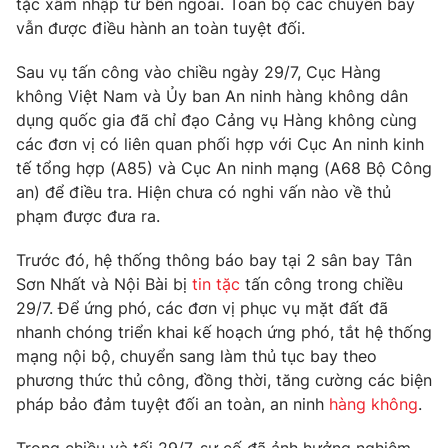
tặc xâm nhập từ bên ngoài. Toàn bộ các chuyến bay
Phim VTV
Giải trí
vẫn được điều hành an toàn tuyệt đối.
Hậu trường
Điện ảnh
Sau vụ tấn công vào chiều ngày 29/7, Cục Hàng
Đời sống
Nhân vật
không Việt Nam và Ủy ban An ninh hàng không dân
Âm nhạc
dụng quốc gia đã chỉ đạo Cảng vụ Hàng không cùng
Du lịch
Khán giả
Giáo dục
Sao
các đơn vị có liên quan phối hợp với Cục An ninh kinh
Làm đẹp
Giải sao mai
tế tổng hợp (A85) và Cục An ninh mạng (A68 Bộ Công
Tuyển sinh
an) để điều tra. Hiện chưa có nghi vấn nào về thủ
Công nghệ
Chất lượng cuộc sống
phạm được đưa ra.
Học trực tuyến
Hitech Công nghệ tương lai
Giao lưu trực tuyến
Trước đó, hệ thống thông báo bay tại 2 sân bay Tân
Sản phẩm
Sơn Nhất và Nội Bài bị
tin tặc
tấn công trong chiều
29/7. Để ứng phó, các đơn vị phục vụ mặt đất đã
Lịch phát sóng
Thị trường
nhanh chóng triển khai kế hoạch ứng phó, tắt hệ thống
mạng nội bộ, chuyển sang làm thủ tục bay theo
Tư vấn
phương thức thủ công, đồng thời, tăng cường các biện
Chuyên mục khác
pháp bảo đảm tuyệt đối an toàn, an ninh
hàng không
.
Emagazine
Podcast