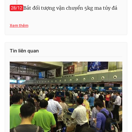
Ðiện thoại Thời báo VTV:
024.66 897 897
Bắt đối tượng vận chuyển 5kg ma túy đá
28/12
Email:
toasoan@vtv.vn
Liên hệ quảng cáo:
024-7300.7108
Xem thêm
Tin liên quan
® Cấm sao chép dưới mọi hình thức nếu không có sự chấp
thuận bằng văn bản. Ghi rõ nguồn VTV.vn khi phát hành lại
thông tin từ website này.