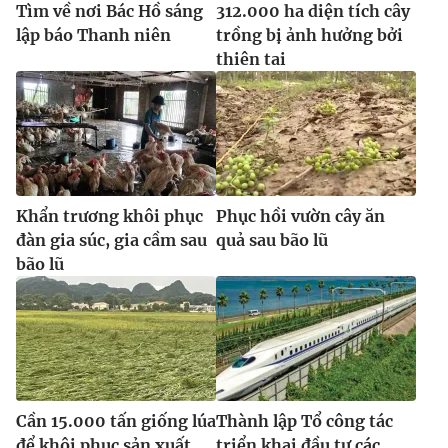
Tìm về nơi Bác Hồ sáng
312.000 ha diện tích cây
lập báo Thanh niên
trồng bị ảnh hưởng bởi
thiên tai
Khẩn trương khôi phục
Phục hồi vườn cây ăn
đàn gia súc, gia cầm sau
quả sau bão lũ
bão lũ
Cần 15.000 tấn giống lúa
Thành lập Tổ công tác
để khôi phục sản xuất
triển khai đầu tư các