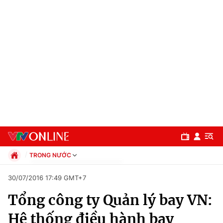
TRONG NƯỚC
Chính trị
30/07/2016 17:49 GMT+7
Xã hội
Tổng công ty Quản lý bay VN:
Pháp luật
Chuyên mục
Kinh tế
Hệ thống điều hành bay
Thể thao