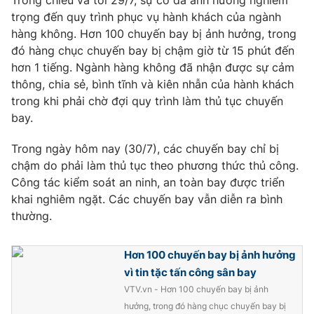
Trong chiều và tối 29/7, sự cố đã ảnh hưởng nghiêm
trọng đến quy trình phục vụ hành khách của ngành
Photo
Infographic
hàng không. Hơn 100 chuyến bay bị ảnh hưởng, trong
đó hàng chục chuyến bay bị chậm giờ từ 15 phút đến
Video
Shorts video
hơn 1 tiếng. Ngành hàng không đã nhận được sự cảm
thông, chia sẻ, bình tĩnh và kiên nhẫn của hành khách
trong khi phải chờ đợi quy trình làm thủ tục chuyến
VTV Money
VTV Thể thao
bay.
VTV Sức khoẻ
Bất động sản
Trong ngày hôm nay (30/7), các chuyến bay chỉ bị
chậm do phải làm thủ tục theo phương thức thủ công.
Công tác kiểm soát an ninh, an toàn bay được triển
Thị trường 24h
Tấm lòng Việt
khai nghiêm ngặt. Các chuyến bay vẫn diễn ra bình
thường.
VTV4
Vươn mình bằng AI
Hơn 100 chuyến bay bị ảnh hưởng
VTV9
VTV8
vì tin tặc tấn công sân bay
VTV.vn - Hơn 100 chuyến bay bị ảnh
Liên hệ tòa soạn
English
hưởng, trong đó hàng chục chuyến bay bị