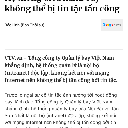
Chính trị
không thể bị tin tặc tấn công
Truyền hình
Văn hóa - Giải trí
Xã hội
Y tế
Bảo Linh (Ban Thời sự)
Đời sống
Pháp luật
Công nghệ
Giáo dục
Y tế
VTV.vn - Tổng công ty Quản lý bay Việt Nam
khẳng định, hệ thống quản lý là nội bộ
Thế giới
(intranet) độc lập, không kết nối với mạng
Tin tức
Internet nên không thể bị tấn công bởi tin tặc.
Kinh tế
Thế giới đó đây
Trước lo ngại sự cố tin tặc ảnh hưởng tới hoạt động
Tài chính
Dữ liệu và đời sống
bay, lãnh đạo Tổng công ty Quản lý bay Việt Nam
Câu chuyện quốc tế
Thị trường
khẳng định, hệ thống quản lý bay của Nội Bài và Tân
Sơn Nhất là nội bộ (intranet) độc lập, không kết nối
Truyền hình
Góc doanh nghiệp
với mạng Internet nên không thể bị tấn công bởi tin