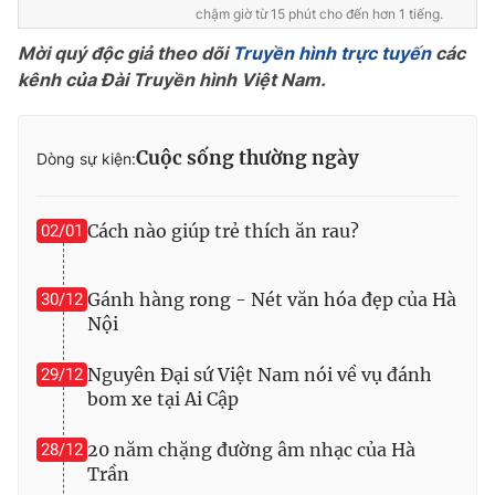
chậm giờ từ 15 phút cho đến hơn 1 tiếng.
Mời quý độc giả theo dõi
Truyền hình trực tuyến
các
kênh của Đài Truyền hình Việt Nam.
THỜI BÁO VTV
Cuộc sống thường ngày
Dòng sự kiện:
Theo dõi báo trên
Cách nào giúp trẻ thích ăn rau?
02/01
Cơ quan chủ quản:
Đài Truyền hình Việt Nam
Gánh hàng rong - Nét văn hóa đẹp của Hà
30/12
Cơ quan báo chí:
Thời báo VTV
Nội
Giấy phép hoạt động báo in và báo điện tử số 483/GP-BTTTT
cấp ngày 29/12/2023
Nguyên Đại sứ Việt Nam nói về vụ đánh
29/12
Tổng Biên tập:
Vũ Thanh Thủy
bom xe tại Ai Cập
Phó Tổng Biên tập:
Nguyễn Thị Mỹ Hạnh, Phạm Quốc Thắng,
Nguyễn Trọng Ninh
20 năm chặng đường âm nhạc của Hà
28/12
Trần
Tổng đài VTV:
024.38 355 931 - 024.38 355 932