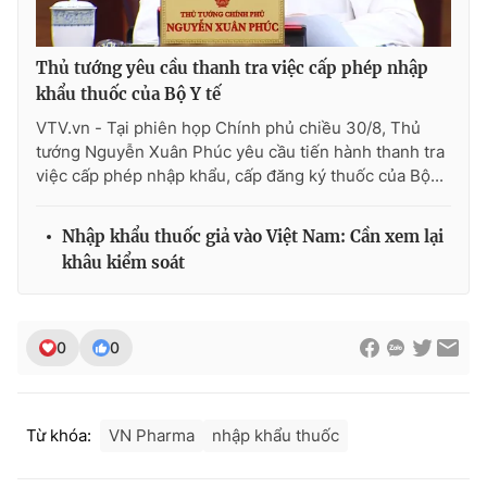
Thủ tướng yêu cầu thanh tra việc cấp phép nhập
khẩu thuốc của Bộ Y tế
THỜI BÁO VTV
VTV.vn - Tại phiên họp Chính phủ chiều 30/8, Thủ
tướng Nguyễn Xuân Phúc yêu cầu tiến hành thanh tra
việc cấp phép nhập khẩu, cấp đăng ký thuốc của Bộ...
Theo dõi báo trên
Nhập khẩu thuốc giả vào Việt Nam: Cần xem lại
khâu kiểm soát
Cơ quan chủ quản:
Đài Truyền hình Việt Nam
Cơ quan báo chí:
Thời báo VTV
Giấy phép hoạt động báo in và báo điện tử số 483/GP-BTTTT
0
0
cấp ngày 29/12/2023
Tổng Biên tập:
Vũ Thanh Thủy
Phó Tổng Biên tập:
Nguyễn Thị Mỹ Hạnh, Phạm Quốc Thắng,
Từ khóa:
VN Pharma
nhập khẩu thuốc
Nguyễn Trọng Ninh
Tổng đài VTV:
024.38 355 931 - 024.38 355 932