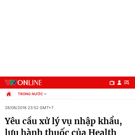
TRONG NƯỚC
Chính trị
28/06/2018 23:52 GMT+7
Xã hội
Yêu cầu xử lý vụ nhập khẩu,
Pháp luật
Chuyên mục
Kinh tế
lưu hành thuốc của Health
Thể thao