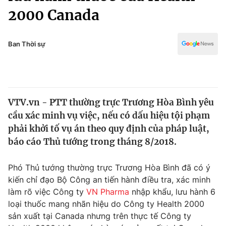
Chính trị
2000 Canada
Truyền hình
Văn hóa - Giải trí
Xã hội
Y tế
Ban Thời sự
Đời sống
Pháp luật
Công nghệ
Giáo dục
Y tế
VTV.vn - PTT thường trực Trương Hòa Bình yêu
cầu xác minh vụ việc, nếu có dấu hiệu tội phạm
Thế giới
phải khởi tố vụ án theo quy định của pháp luật,
Tin tức
báo cáo Thủ tướng trong tháng 8/2018.
Kinh tế
Thế giới đó đây
Phó Thủ tướng thường trực Trương Hòa Bình đã có ý
Tài chính
Dữ liệu và đời sống
kiến chỉ đạo Bộ Công an tiến hành điều tra, xác minh
Câu chuyện quốc tế
Thị trường
làm rõ việc Công ty
VN Pharma
nhập khẩu, lưu hành 6
loại thuốc mang nhãn hiệu do Công ty Health 2000
Truyền hình
Góc doanh nghiệp
sản xuất tại Canada nhưng trên thực tế Công ty