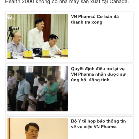
Health 2000 không có nhà máy sản xuất tại Canada.
Phim VTV
Giải trí
Hậu trường
VN Pharma: Cơ bản đã
Điện ảnh
thanh tra xong
Đời sống
Nhân vật
Âm nhạc
Du lịch
Khán giả
Giáo dục
Sao
Làm đẹp
Giải sao mai
Tuyển sinh
Công nghệ
Chất lượng cuộc sống
Học trực tuyến
Quyết định điều tra lại vụ
Hitech Công nghệ tương lai
VN Pharma nhận được sự
Giao lưu trực tuyến
ủng hộ, đồng tình
Sản phẩm
Lịch phát sóng
Thị trường
Tư vấn
Chuyên mục khác
Bộ Y tế họp báo thông tin
về vụ việc VN Pharma
Emagazine
Podcast