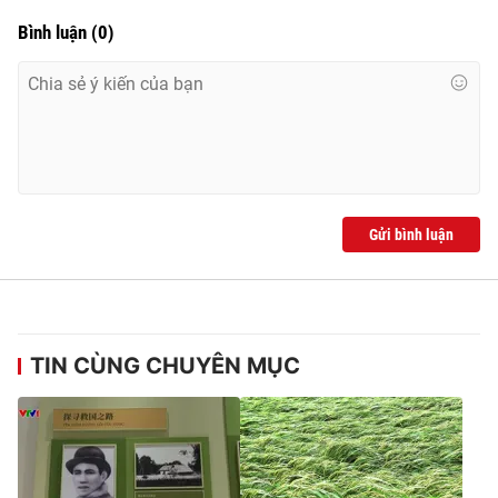
Ðiện thoại Thời báo VTV:
024.66 897 897
Bình luận
(
0
)
Email:
toasoan@vtv.vn
Liên hệ quảng cáo:
024-7300.7108
Gửi bình luận
TIN CÙNG CHUYÊN MỤC
® Cấm sao chép dưới mọi hình thức nếu không có sự chấp
thuận bằng văn bản. Ghi rõ nguồn VTV.vn khi phát hành lại
thông tin từ website này.