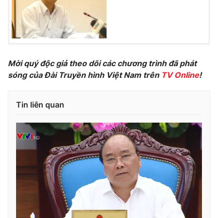
Photo
Infographic
Video
Shorts video
Mời quý độc giả theo dõi các chương trình đã phát
VTV Money
VTV Thể thao
sóng của Đài Truyền hình Việt Nam trên
TV Online
!
VTV Sức khoẻ
Bất động sản
Tin liên quan
Thị trường 24h
Tấm lòng Việt
VTV4
Vươn mình bằng AI
VTV9
VTV8
Liên hệ tòa soạn
English