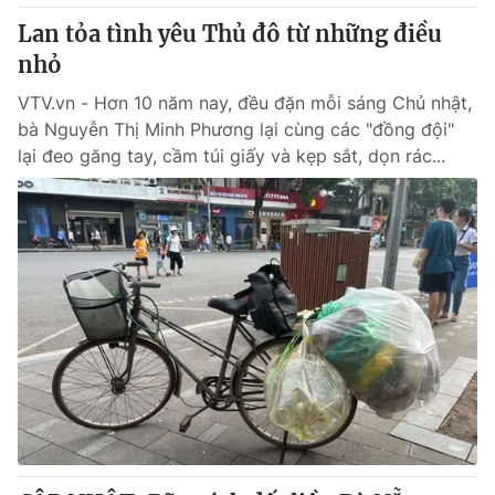
Thị trường 24h
Tấm lòng Việt
Lan tỏa tình yêu Thủ đô từ những điều
nhỏ
VTV4
Vươn mình bằng AI
VTV.vn - Hơn 10 năm nay, đều đặn mỗi sáng Chủ nhật,
bà Nguyễn Thị Minh Phương lại cùng các "đồng đội"
VTV9
VTV8
lại đeo găng tay, cầm túi giấy và kẹp sắt, dọn rác...
Liên hệ tòa soạn
English
THỜI BÁO VTV
Theo dõi báo trên
Cơ quan chủ quản:
Đài Truyền hình Việt Nam
Cơ quan báo chí:
Thời báo VTV