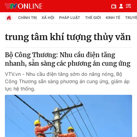
CHÍNH TRỊ
XÃ HỘI
PHÁP LUẬT
THẾ GIỚI
KINH TẾ
TRUYỀ
trung tâm khí tượng thủy văn
Chuyên mục
Bộ Công Thương: Nhu cầu điện tăng
Chính trị
nhanh, sẵn sàng các phương án cung ứng
VTV.vn - Nhu cầu điện tăng sớm do nắng nóng, Bộ
Xã hội
Công Thương sẵn sàng phương án cung ứng, giảm áp
lực hệ thống.
Pháp luật
Y tế
Thế giới