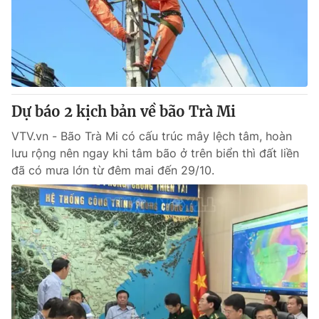
Tin tức
Kinh tế
Thế giới đó đây
Tài chính
Dữ liệu và đời sống
Câu chuyện quốc tế
Thị trường
Dự báo 2 kịch bản về bão Trà Mi
Truyền hình
Góc doanh nghiệp
VTV.vn - Bão Trà Mi có cấu trúc mây lệch tâm, hoàn
Phim VTV
Giải trí
lưu rộng nên ngay khi tâm bão ở trên biển thì đất liền
Hậu trường
đã có mưa lớn từ đêm mai đến 29/10.
Điện ảnh
Đời sống
Nhân vật
Âm nhạc
Du lịch
Khán giả
Giáo dục
Sao
Làm đẹp
Giải sao mai
Tuyển sinh
Công nghệ
Chất lượng cuộc sống
Học trực tuyến
Hitech Công nghệ tương lai