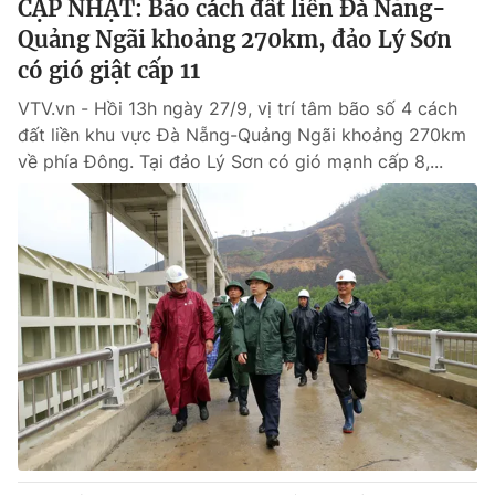
CẬP NHẬT: Bão cách đất liền Đà Nẵng-
Giấy phép hoạt động báo in và báo điện tử số 483/GP-BTTTT
Quảng Ngãi khoảng 270km, đảo Lý Sơn
cấp ngày 29/12/2023
có gió giật cấp 11
Tổng Biên tập:
Vũ Thanh Thủy
Phó Tổng Biên tập:
Nguyễn Thị Mỹ Hạnh, Phạm Quốc Thắng,
VTV.vn - Hồi 13h ngày 27/9, vị trí tâm bão số 4 cách
Nguyễn Trọng Ninh
đất liền khu vực Đà Nẵng-Quảng Ngãi khoảng 270km
Tổng đài VTV:
024.38 355 931 - 024.38 355 932
về phía Đông. Tại đảo Lý Sơn có gió mạnh cấp 8,...
Ðiện thoại Thời báo VTV:
024.66 897 897
Email:
toasoan@vtv.vn
Liên hệ quảng cáo:
024-7300.7108