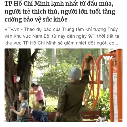
TP Hồ Chí Minh lạnh nhất từ đầu mùa,
người trẻ thích thú, người lớn tuổi tăng
® Cấm sao chép dưới mọi hình thức nếu không có sự chấp
cường bảo vệ sức khỏe
thuận bằng văn bản. Ghi rõ nguồn VTV.vn khi phát hành lại
thông tin từ website này.
VTV.vn - Theo dự báo của Trung tâm Khí tượng Thủy
văn Khu vực Nam Bộ, từ nay đến ngày 9/1, thời tiết tại
khu vực TP Hồ Chí Minh sẽ giảm nhiệt đột ngột, có...